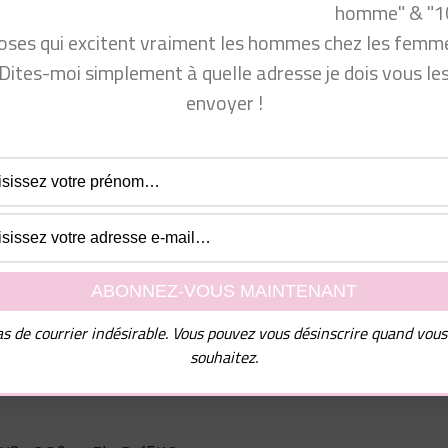
homme" & "1
oses qui excitent vraiment les hommes chez les femme
Dites-moi simplement à quelle adresse je dois vous le
envoyer !
www.facebook.com/groups/communautecyprine/
 venir consulter mon site Conseils Séduction Femmes ou m
ok.com/groups/conseilsseductionfemmes/
s de courrier indésirable. Vous pouvez vous désinscrire quand vous
com/produit_bio/
souhaitez.
cyprine