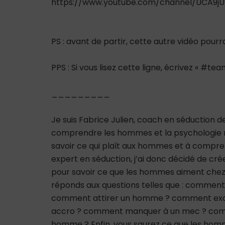
https://www.youtube.com/channel/UCA9
PS : avant de partir, cette autre vidéo pour
PPS : Si vous lisez cette ligne, écrivez « #
_________
Je suis Fabrice Julien, coach en séduction 
comprendre les hommes et la psychologie m
savoir ce qui plaît aux hommes et à comp
expert en séduction, j’ai donc décidé de cré
pour savoir ce que les hommes aiment chez
réponds aux questions telles que : comme
comment attirer un homme ? comment ex
accro ? comment manquer à un mec ? co
homme ? Enfin, vous saurez ce que les hommes