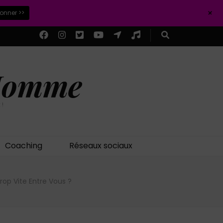
+
ionner >>
 Homme
 !
Coaching
Réseaux sociaux
op Vite Entre Vous ?