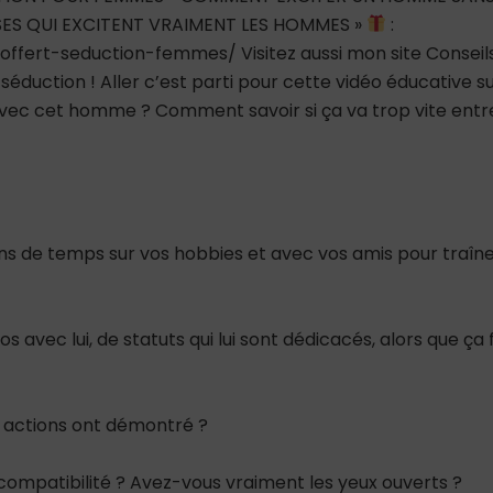
OSES QUI EXCITENT VRAIMENT LES HOMMES »
:
-offert-seduction-femmes/ Visitez aussi mon site Conseil
éduction ! Aller c’est parti pour cette vidéo éducative s
e avec cet homme ? Comment savoir si ça va trop vite entr
ns de temps sur vos hobbies et avec vos amis pour traîn
vec lui, de statuts qui lui sont dédicacés, alors que ça f
es actions ont démontré ?
compatibilité ? Avez-vous vraiment les yeux ouverts ?