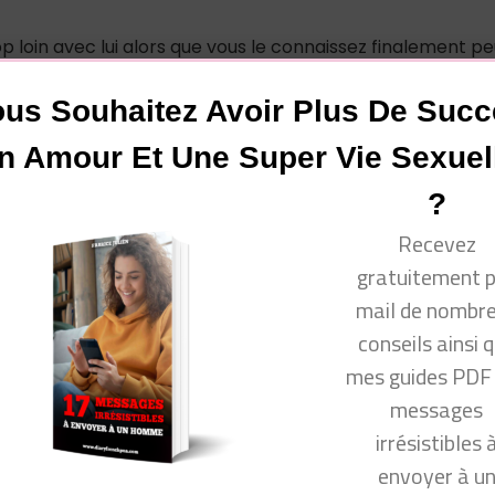
 loin avec lui alors que vous le connaissez finalement pe
de ses actions ? Il oublie de vous répondre c’est la dépri
us Souhaitez Avoir Plus De Suc
anges ?
n Amour Et Une Super Vie Sexuel
sponsabilités depuis que vous êtes avec lui (factures,
?
Recevez
gratuitement 
ez des excuses ?
mail de nombr
questions, il est possible que vous vous projetiez trop loin
conseils ainsi 
mes guides PDF
messages
irrésistibles 
envoyer à u
vous !