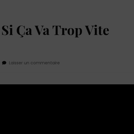
i Ça Va Trop Vite
sur
Laisser un commentaire
Comment
Savoir
Si
Ça
Va
Trop
Vite
Entre
Vous
?