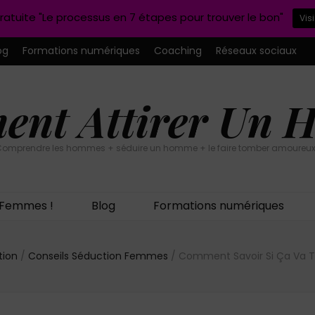
ratuite "Le processus en 7 étapes pour trouver le bon"
Vis
og
Formations numériques
Coaching
Réseaux sociaux
nt Attirer Un
omprendre les hommes + séduire un homme + le faire tomber amoureux
n Femmes !
Blog
Formations numériques
tion
/
Conseils Séduction Femmes
/
Comment Savoir Si Ça Va Tr