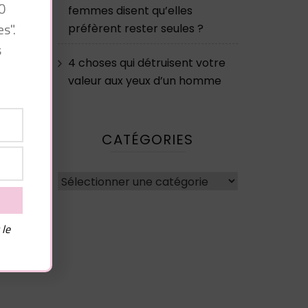
0
femmes disent qu’elles
s".
préfèrent rester seules ?
s
4 choses qui détruisent votre
valeur aux yeux d’un homme
CATÉGORIES
e
Catégories
 le