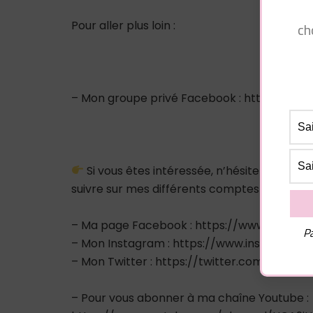
Pour aller plus loin :
ch
– Mon groupe privé Facebook : https://
Si vous êtes intéressée, n’hésitez pas à
suivre sur mes différents comptes sociaux :
– Ma page Facebook : https://www.facebo
Pa
– Mon Instagram : https://www.instagram.
– Mon Twitter : https://twitter.com/pluiede
– Pour vous abonner à ma chaîne Youtube :