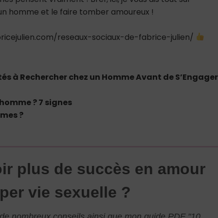
 homme et le faire tomber amoureux !
icejulien.com/reseaux-sociaux-de-fabrice-julien/
lités à Rechercher chez un Homme Avant de S’Engage
 homme ? 7 signes
mmes ?
ir plus de succès en amour
per vie sexuelle ?
l de nombreux conseils ainsi que mon guide PDF "10