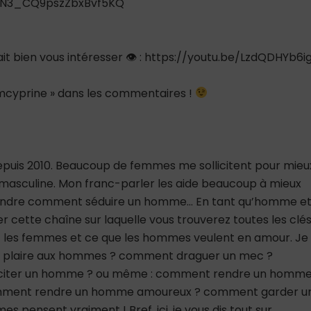
jUN3_CQ9pszZbxBvf5KQ
rait bien vous intéresser 👁 : https://youtu.be/LzdQDHYb6i
teamcyprine » dans les commentaires !
depuis 2010. Beaucoup de femmes me sollicitent pour mieu
asculine. Mon franc-parler les aide beaucoup à mieux
rendre comment séduire un homme… En tant qu’homme e
er cette chaîne sur laquelle vous trouverez toutes les clé
 les femmes et ce que les hommes veulent en amour. Je
nt plaire aux hommes ? comment draguer un mec ?
citer un homme ? ou même : comment rendre un homm
mment rendre un homme amoureux ? comment garder u
 pensent vraiment ! Bref, ici, je vous dis tout sur