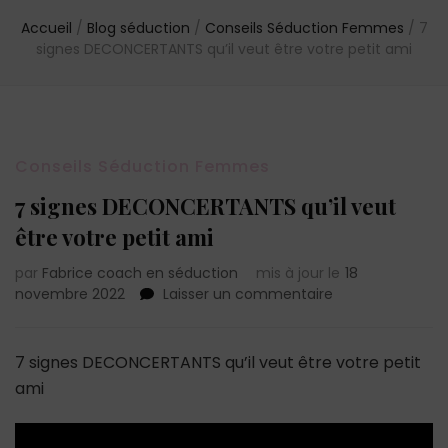
Accueil
/
Blog séduction
/
Conseils Séduction Femmes
/
7
signes DECONCERTANTS qu’il veut être votre petit ami
Conseils Séduction Femmes
7 signes DECONCERTANTS qu’il veut
être votre petit ami
par
Fabrice coach en séduction
mis à jour le
18
sur
novembre 2022
Laisser un commentaire
7
signes
DECONCERTANT
7 signes DECONCERTANTS qu’il veut être votre petit
qu’il
ami
veut
être
votre