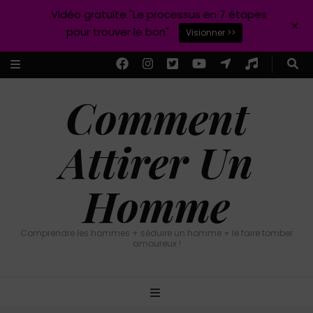
Vidéo gratuite "Le processus en 7 étapes
+
pour trouver le bon"
Visionner >>
Comment
Attirer Un
Homme
Comprendre les hommes + séduire un homme + le faire tomber
amoureux !