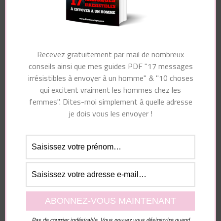
Navigation
Article précédent
Article suivant
d'article
Recevez gratuitement par mail de nombreux
Les hommes
Comment attirer un
conseils ainsi que mes guides PDF "17 messages
s’intéressent-ils à la
homme ? 11 façons
irrésistibles à envoyer à un homme" & "10 choses
situation financière
scientifiquement
qui excitent vraiment les hommes chez les
d’une femme ?
prouvées
femmes". Dites-moi simplement à quelle adresse
je dois vous les envoyer !
Vous pourriez également aimer...
Pas de courrier indésirable. Vous pouvez vous désinscrire quand