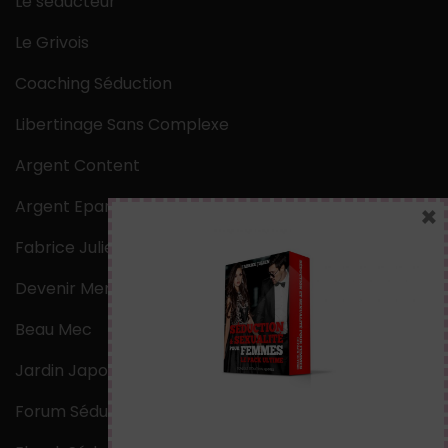
Le séducteur
Le Grivois
Coaching Séduction
Libertinage Sans Complexe
Argent Content
Argent Epargne
×
Fabrice Julien
Devenir Mentaliste
Beau Mec
Jardin Japonais Zen
Forum Séduction