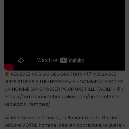
petit
ami
RECEVEZ VOS GUIDES GRATUITS « 17 MESSAGES
IRRESISTIBLES A LUI ENVOYER » + « COMMENT EXCITER
UN HOMME SANS PASSER POUR UNE FILLE FACILE »
:
https://formations.fabricejulien.com/guide-offert-
seduction-femmes/
Mon livre « Le Trouver, Le Rencontrer, Le Garder !
Séduire VOTRE homme idéal en appréciant la quête »