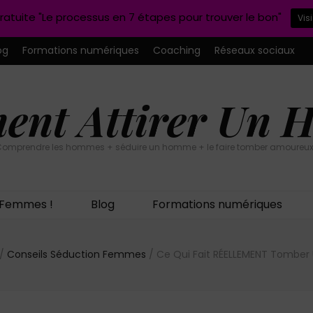
ratuite "Le processus en 7 étapes pour trouver le bon"
Vis
og
Formations numériques
Coaching
Réseaux sociaux
nt Attirer Un
omprendre les hommes + séduire un homme + le faire tomber amoureux
n Femmes !
Blog
Formations numériques
/
Conseils Séduction Femmes
/
Ce Qui Fait RÉELLEMENT Tomb