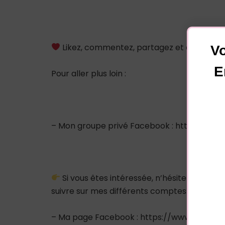
Likez, commentez, partagez et abonnez-
Vo
E
Pour aller plus loin :
– Mon groupe privé Facebook : https://
Si vous êtes intéressée, n’hésitez pas à
suivre sur mes différents comptes sociaux :
– Ma page Facebook : https://www.facebo