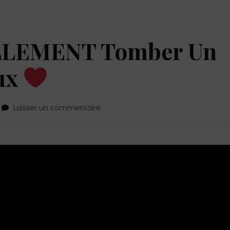
ELLEMENT Tomber Un
ux
sur
Laisser un commentaire
Ce
Qui
Fait
RÉELLEMENT
Tomber
Un
Homme
Amoureux