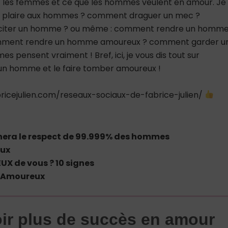
 les femmes et ce que les hommes veulent en amour. Je
nt plaire aux hommes ? comment draguer un mec ?
citer un homme ? ou même : comment rendre un homm
mment rendre un homme amoureux ? comment garder u
 pensent vraiment ! Bref, ici, je vous dis tout sur
 homme et le faire tomber amoureux !
icejulien.com/reseaux-sociaux-de-fabrice-julien/
nera le respect de 99.999% des hommes
oux
UX de vous ? 10 signes
 Amoureux
ir plus de succès en amour