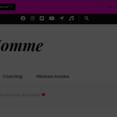
+
ionner >>
 Homme
 !
Coaching
Réseaux sociaux
er Un Homme Amoureux