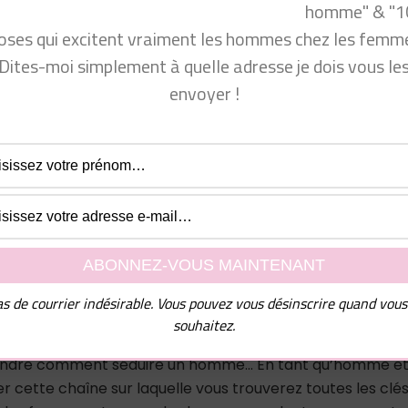
homme" & "1
com/produit_bio/
cyprine
oses qui excitent vraiment les hommes chez les femme
Dites-moi simplement à quelle adresse je dois vous le
envoyer !
jUN3_CQ9pszZbxBvf5KQ
rait bien vous intéresser 👁 : https://youtu.be/MgudcKXllO
teamcyprine » dans les commentaires !
s de courrier indésirable. Vous pouvez vous désinscrire quand vous
depuis 2010. Beaucoup de femmes me sollicitent pour mieu
souhaitez.
asculine. Mon franc-parler les aide beaucoup à mieux
rendre comment séduire un homme… En tant qu’homme e
er cette chaîne sur laquelle vous trouverez toutes les clé