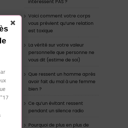
intéressent PAS ?
Voici comment votre corps
vous prévient qu’une relation
cès
est toxique
le
La vérité sur votre valeur
personnelle que personne ne
vous dit (estime de soi)
par
Que ressent un homme après
eux
avoir fait du mal à une femme
que
bien ?
 "17
e
Ce qu’un évitant ressent
pendant un silence radio
à
n
Pourquoi de plus en plus de