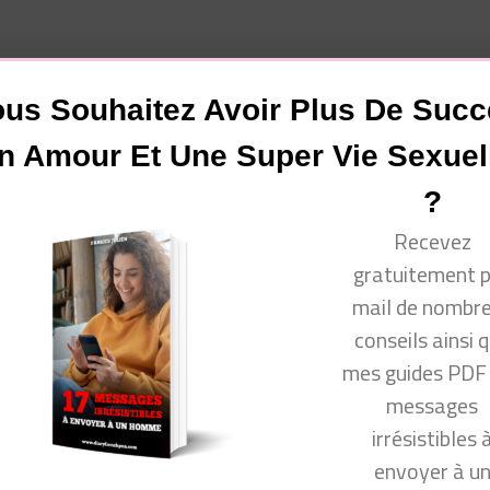
vous !
us Souhaitez Avoir Plus De Suc
n Amour Et Une Super Vie Sexuel
?
Recevez
gratuitement 
www.facebook.com/groups/communautecyprine/
mail de nombr
conseils ainsi 
mes guides PDF
 venir consulter mon site Conseils Séduction Femmes ou m
messages
irrésistibles 
envoyer à u
ok.com/groups/conseilsseductionfemmes/