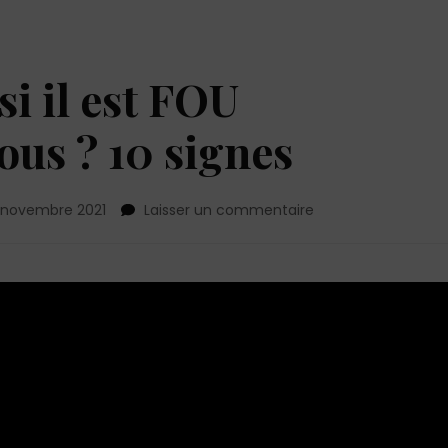
i il est FOU
s ? 10 signes
sur
 novembre 2021
Laisser un commentaire
Comment
savoir
si
il
est
FOU
AMOUREUX
de
vous
?
10