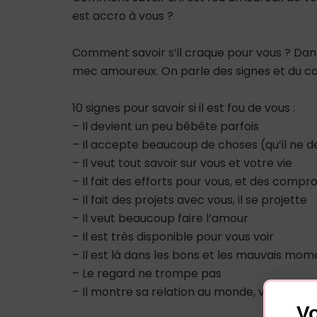
est accro à vous ?
Comment savoir s’il craque pour vous ? Dan
mec amoureux. On parle des signes et du
10 signes pour savoir si il est fou de vous :
– Il devient un peu bêbête parfois
– Il accepte beaucoup de choses (qu’il ne 
– Il veut tout savoir sur vous et votre vie
– Il fait des efforts pour vous, et des compr
– Il fait des projets avec vous, il se projette
– Il veut beaucoup faire l’amour
– Il est très disponible pour vous voir
– Il est là dans les bons et les mauvais mo
– Le regard ne trompe pas
– Il montre sa relation au monde, vous présen
Vo