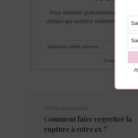
Pour recevoir gratuitement par mai
choses qui excitent vraiment les ho
adresse j
Essayez. Vous po
Pa
Navigation
d'article
Article précédent
Comment faire regretter la
rupture à votre ex ?