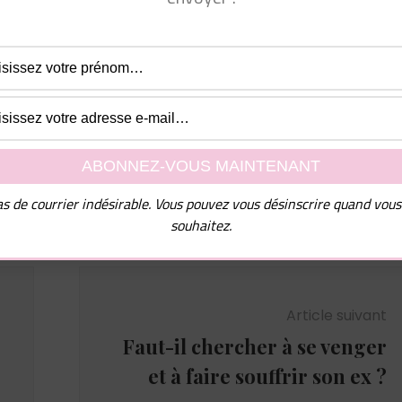
l de nombreux conseils ainsi que mon guide PDF "10
mmes chez les femmes", dites-moi simplement à quelle
e dois vous les envoyer !
uvez vous désinscrire à tout moment.
s de courrier indésirable. Vous pouvez vous désinscrire quand vous
souhaitez.
Article suivant
Faut-il chercher à se venger
et à faire souffrir son ex ?