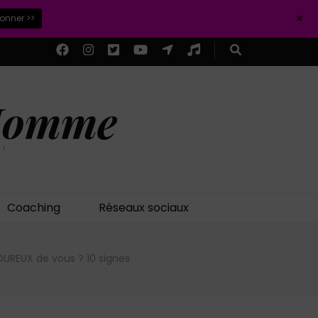
+
ionner >>
 Homme
 !
Coaching
Réseaux sociaux
OUREUX de vous ? 10 signes