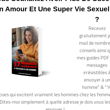
n femmes,Comment savoir si il est fou amoureux de vous ?,Il
n Amour Et Une Super Vie Sexuel
!,Comment savoir s’il craque pour moi ?,comment savoir si
s sentiments,homme amoureux,Comment savoir si un
?
N MEC AMOUREUX,Comment savoir si l’autre est
Recevez
OUREUX,Comment savoir si il est accro,mec
gratuitement 
mail de nombr
conseils ainsi 
avec un homme
mes guides PDF
un homme ?
messages
irrésistibles 
e remettre avec vous)
envoyer à u
homme" & "1
oses qui excitent vraiment les hommes chez les femme
ir plus de succès en amour
Dites-moi simplement à quelle adresse je dois vous le
per vie sexuelle ?
envoyer !