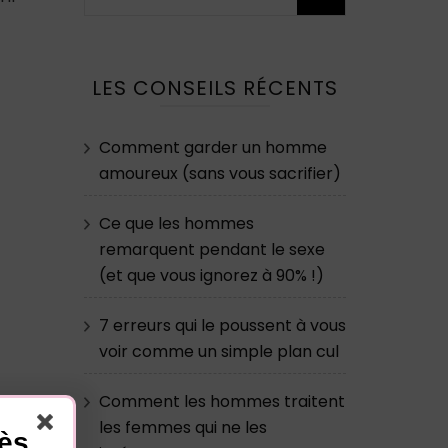
LES CONSEILS RÉCENTS
Comment garder un homme
amoureux (sans vous sacrifier)
Ce que les hommes
remarquent pendant le sexe
(et que vous ignorez à 90% !)
7 erreurs qui le poussent à vous
voir comme un simple plan cul
Comment les hommes traitent
les femmes qui ne les
cès