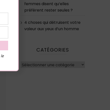
femmes disent qu’elles
préfèrent rester seules ?
4 choses qui détruisent votre
valeur aux yeux d’un homme
CATÉGORIES
 le
Catégories