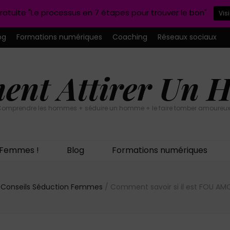
ratuite "Le processus en 7 étapes pour trouver le bon"
Vis
og
Formations numériques
Coaching
Réseaux sociaux
nt Attirer Un
omprendre les hommes + séduire un homme + le faire tomber amoureux
n Femmes !
Blog
Formations numériques
Conseils Séduction Femmes
/
Comment savoir si il est FOU AM