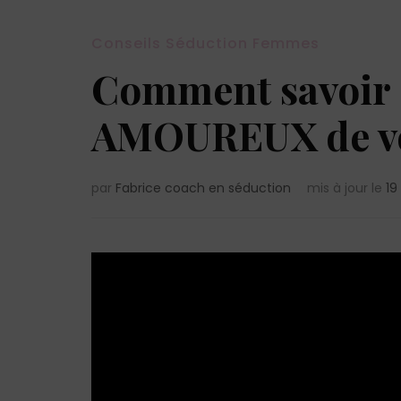
Conseils Séduction Femmes
Comment savoir s
AMOUREUX de vou
par
Fabrice coach en séduction
mis à jour le
19