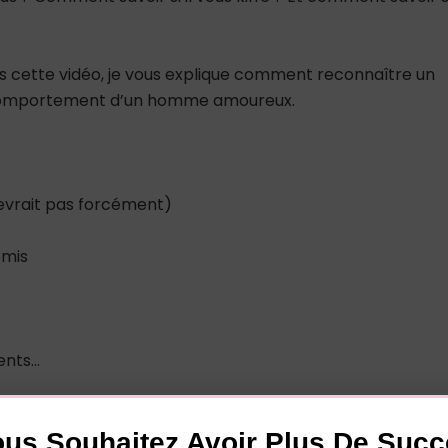
s cette vidéo, je vous explique comment reconnaître un
 comportement d’un homme amoureux.
devrait pas forcément)
omis
ments…
te à sa famille, ses potes, etc.
us Souhaitez Avoir Plus De Suc