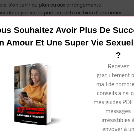
ble, s’en tenir au plan ou aux arrangements.
ser de payer votre part au resto ou bien d’emmener
us Souhaitez Avoir Plus De Suc
n Amour Et Une Super Vie Sexuel
vous !
?
Recevez
gratuitement 
mail de nombr
conseils ainsi 
www.facebook.com/groups/communautecyprine/
mes guides PDF
messages
irrésistibles 
envoyer à u
 venir consulter mon site Conseils Séduction Femmes ou m