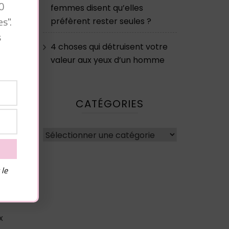
0
femmes disent qu’elles
s".
préfèrent rester seules ?
s
4 choses qui détruisent votre
valeur aux yeux d’un homme
CATÉGORIES
Catégories
4
 le
x