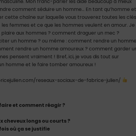
asculine. Mon franc-parler les aide beaucoup à mieux
rendre comment séduire un homme… En tant qu’homme e
er cette chaîne sur laquelle vous trouverez toutes les clé
 les femmes et ce que les hommes veulent en amour. Je
nt plaire aux hommes ? comment draguer un mec ?
citer un homme ? ou même : comment rendre un homm
mment rendre un homme amoureux ? comment garder u
 pensent vraiment ! Bref, ici, je vous dis tout sur
 homme et le faire tomber amoureux !
icejulien.com/reseaux-sociaux-de-fabrice-julien/
faire et comment réagir ?
 cheveux longs ou courts ?
ois où ça se justifie