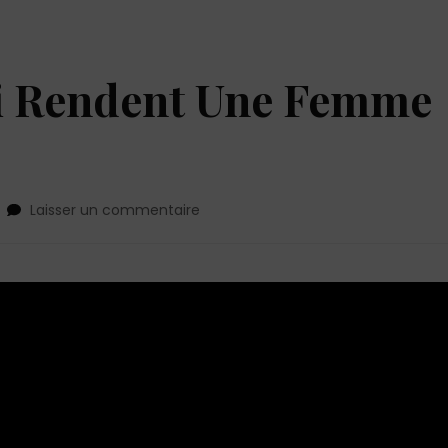
i Rendent Une Femme
sur
Laisser un commentaire
10
Habitudes
Qui
Rendent
Une
Femme
Irrésistible