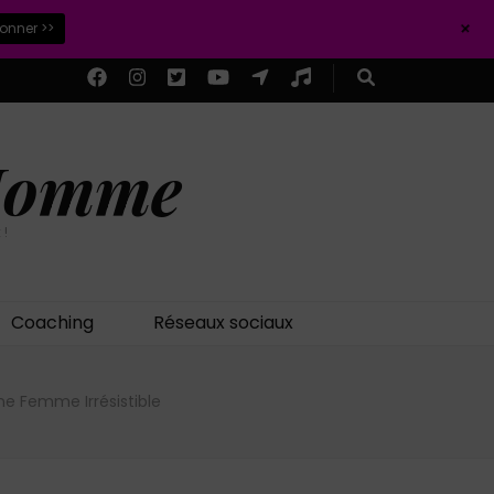
+
ionner >>
 Homme
 !
Coaching
Réseaux sociaux
ne Femme Irrésistible