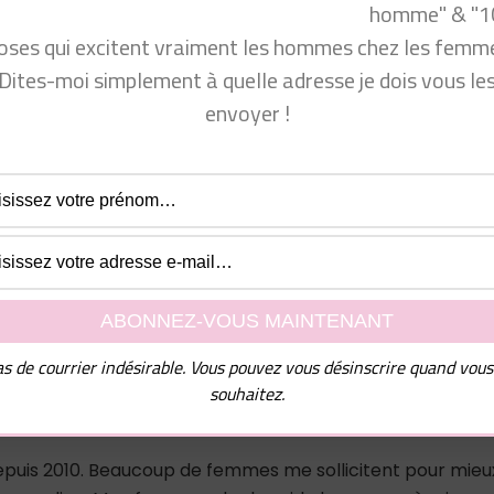
homme" & "1
oses qui excitent vraiment les hommes chez les femme
ok.com/groups/conseilsseductionfemmes/
Dites-moi simplement à quelle adresse je dois vous le
com/produit_bio/
envoyer !
cyprine
jUN3_CQ9pszZbxBvf5KQ
rait bien vous intéresser 👁 : https://youtu.be/FM-fl65pE8
teamcyprine » dans les commentaires !
s de courrier indésirable. Vous pouvez vous désinscrire quand vous
souhaitez.
depuis 2010. Beaucoup de femmes me sollicitent pour mieu