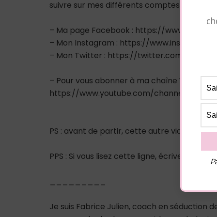
suivre sur mes différents comptes sociaux :
ch
– Ma page Facebook : https://www.facebo
– Mon Instagram : https://www.instagram.
– Mon Twitter : https://twitter.com/pluiede
– Pour vous abonner à ma chaîne Youtube :
https://www.youtube.com/channel/UCA9
PS : avant de partir, cette autre vidéo pour
PPS : Si vous lisez cette ligne, écrivez « #
Pa
_________
Je suis Fabrice Julien, coach en séduction 