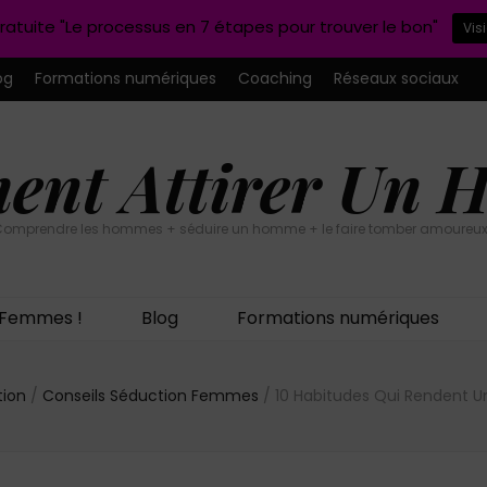
ratuite "Le processus en 7 étapes pour trouver le bon"
Vis
og
Formations numériques
Coaching
Réseaux sociaux
nt Attirer Un
omprendre les hommes + séduire un homme + le faire tomber amoureux
n Femmes !
Blog
Formations numériques
tion
/
Conseils Séduction Femmes
/
10 Habitudes Qui Rendent U