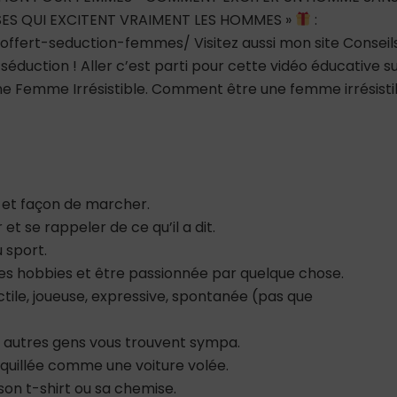
OSES QUI EXCITENT VRAIMENT LES HOMMES »
:
-offert-seduction-femmes/ Visitez aussi mon site Conseil
éduction ! Aller c’est parti pour cette vidéo éducative s
 Une Femme Irrésistible. Comment être une femme irrésisti
e et façon de marcher.
t se rappeler de ce qu’il a dit.
 sport.
des hobbies et être passionnée par quelque chose.
tile, joueuse, expressive, spontanée (pas que
s autres gens vous trouvent sympa.
quillée comme une voiture volée.
son t-shirt ou sa chemise.