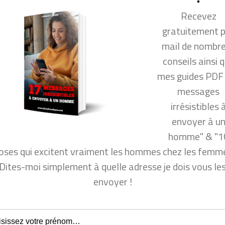
chez
une 
Recevez
toi
en
gratuitement 
silence
mail de nombr
conseils ainsi 
mes guides PDF
messages
irrésistibles 
envoyer à u
homme" & "1
oses qui excitent vraiment les hommes chez les femme
Dites-moi simplement à quelle adresse je dois vous le
Conseils Séduction Femmes
Con
envoyer !
Les Signes Qu’il T’aime…
Ce
Mais Qu’il T’Ignore
va