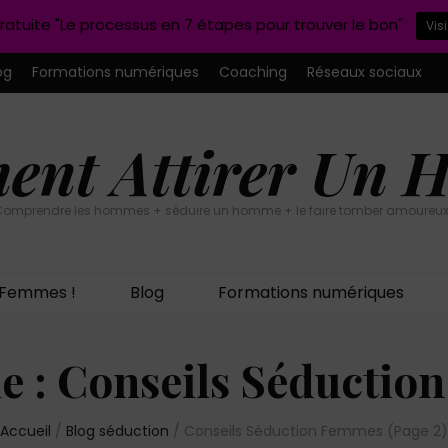
ratuite "Le processus en 7 étapes pour trouver le bon"
Vis
og
Formations numériques
Coaching
Réseaux sociaux
nt Attirer Un
omprendre les hommes + séduire un homme + le faire tomber amoureux
n Femmes !
Blog
Formations numériques
e :
Conseils Séductio
Accueil
/
Blog séduction
/
Conseils Séduction Femmes
(Page 2)