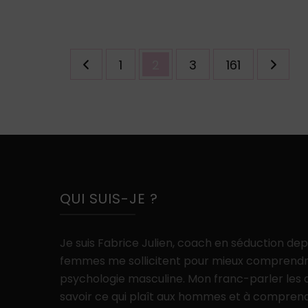
secret
(sans
jamais
Pagination
te
Page
Page
Page
Page
1
2
3
161
des
le
dire)
publications
QUI SUIS-JE ?
Je suis Fabrice Julien, coach en séduction de
femmes me sollicitent pour mieux comprendr
psychologie masculine. Mon franc-parler les
savoir ce qui plaît aux hommes et à compre