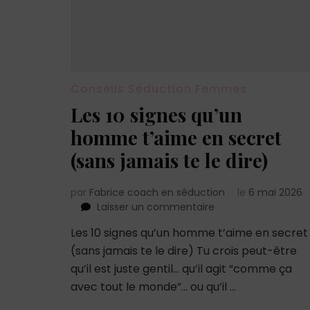
Conseils Séduction Femmes
Les 10 signes qu’un
homme t’aime en secret
(sans jamais te le dire)
par
Fabrice coach en séduction
le
6 mai 2026
sur
Laisser un commentaire
Les
Les 10 signes qu’un homme t’aime en secret
10
(sans jamais te le dire) Tu crois peut-être
signes
qu’un
qu’il est juste gentil… qu’il agit “comme ça
homme
avec tout le monde”… ou qu’il …
t’aime
en