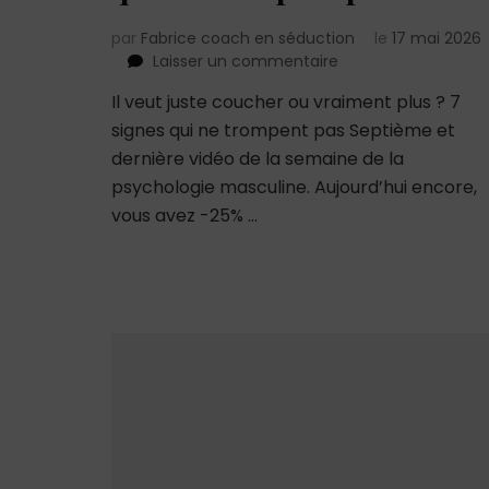
par
Fabrice coach en séduction
le
17 mai 2026
sur
Laisser un commentaire
Il
Il veut juste coucher ou vraiment plus ? 7
veut
signes qui ne trompent pas Septième et
juste
coucher
dernière vidéo de la semaine de la
ou
psychologie masculine. Aujourd’hui encore,
vraiment
vous avez -25% …
plus
?
7
signes
qui
ne
trompent
pas