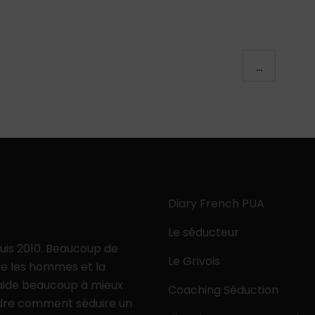
…
Diary French PUA
Le séducteur
puis 2010. Beaucoup de
Le Grivois
e les hommes et la
 aide beaucoup à mieux
Coaching Séduction
ndre comment séduire un