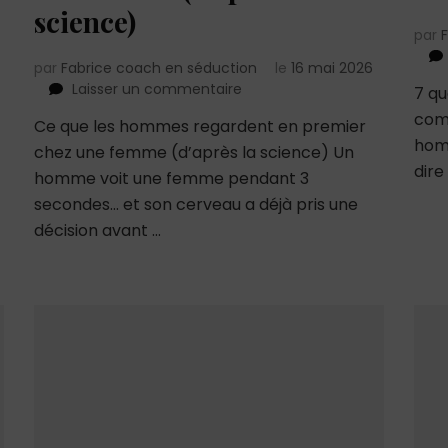
science)
par
par
Fabrice coach en séduction
le
16 mai 2026
sur
Laisser un commentaire
7 qu
Ce
com
Ce que les hommes regardent en premier
que
hom
chez une femme (d’après la science) Un
les
dire
hommes
homme voit une femme pendant 3
regardent
secondes… et son cerveau a déjà pris une
en
décision avant …
premier
chez
une
femme
(d’après
la
science)