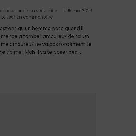
Fabrice coach en séduction
le
15 mai 2026
sur
Laisser un commentaire
7
estions qu’un homme pose quand il
questions
mence à tomber amoureux de toi Un
qu’un
homme
me amoureux ne va pas forcément te
pose
 ‘je t’aime’. Mais il va te poser des …
quand
il
commence
à
tomber
amoureux
de
toi