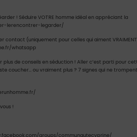
e Garder ! Séduire VOTRE homme idéal en appréciant la
ver-lerencontrer-legarder/
er contact (uniquement pour celles qui aiment VRAIMEN
mme.fr/whatsapp
 plus de conseils en séduction ! Aller c’est parti pour cet
t juste coucher… ou vraiment plus ? 7 signes qui ne trompen
tirerunhomme.fr/
vous !
www.facebook.com/groups/communautecyprine/