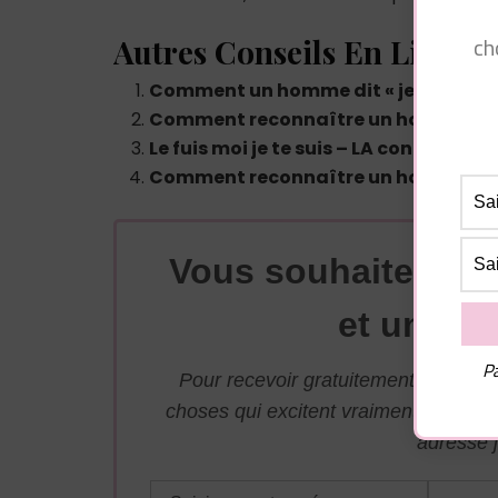
ch
Autres Conseils En Lien :
Comment un homme dit « je t’aime »
Comment reconnaître un homme amo
Le fuis moi je te suis – LA condition
Comment reconnaître un homme bie
Vous souhaitez avo
et une su
Pa
Pour recevoir gratuitement par mai
choses qui excitent vraiment les ho
adresse j