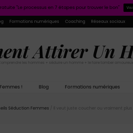
ratuite "Le processus en 7 étapes pour trouver le bon"
Vis
og
Formations numériques
Coaching
Réseaux sociaux
nt Attirer Un
omprendre les hommes + séduire un homme + le faire tomber amoureux
n Femmes !
Blog
Formations numériques
eils Séduction Femmes
/
Il veut juste coucher ou vraiment plus