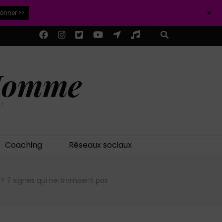
+
ionner >>
 Homme
 !
Coaching
Réseaux sociaux
 ? 7 signes qui ne trompent pas