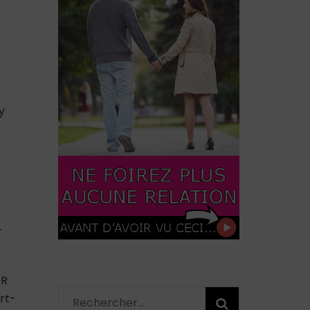
y
-
ER
rt-
Rechercher :