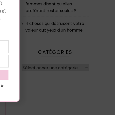
0
femmes disent qu’elles
s".
préfèrent rester seules ?
s
4 choses qui détruisent votre
valeur aux yeux d’un homme
CATÉGORIES
Catégories
 le