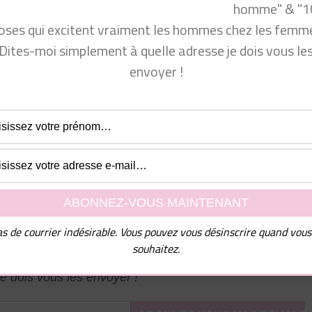
homme" & "1
oses qui excitent vraiment les hommes chez les femme
Dites-moi simplement à quelle adresse je dois vous le
 ?
envoyer !
ureux au lit ?
 pour que cette technique fonctionne
n ?
ir plus de succès en amour
per vie sexuelle ?
s de courrier indésirable. Vous pouvez vous désinscrire quand vous
l de nombreux conseils ainsi que mon guide PDF "10
souhaitez.
mmes chez les femmes", dites-moi simplement à quelle
e dois vous les envoyer !