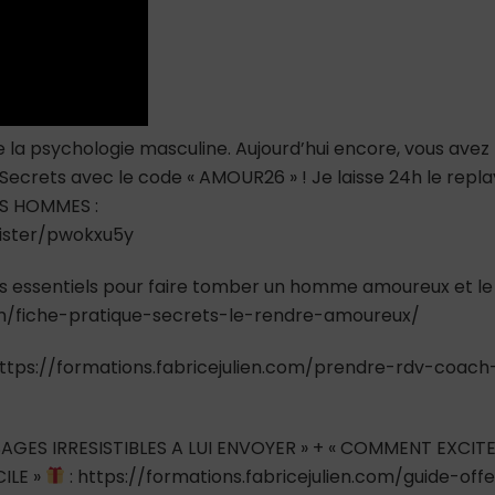
ne
trompent
pas
 la psychologie masculine. Aujourd’hui encore, vous avez
Secrets avec le code « AMOUR26 » ! Je laisse 24h le repla
ES HOMMES :
ister/pwokxu5y
ts essentiels pour faire tomber un homme amoureux et le
.com/fiche-pratique-secrets-le-rendre-amoureux/
ttps://formations.fabricejulien.com/prendre-rdv-coach
AGES IRRESISTIBLES A LUI ENVOYER » + « COMMENT EXCIT
ILE »
: https://formations.fabricejulien.com/guide-offe