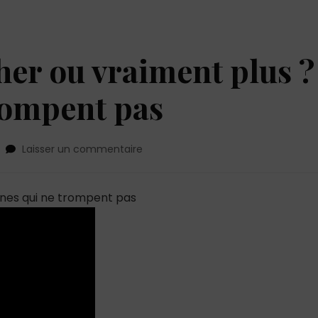
cher ou vraiment plus ?
trompent pas
sur
Laisser un commentaire
Il
veut
juste
ignes qui ne trompent pas
coucher
ou
vraiment
plus
?
7
signes
qui