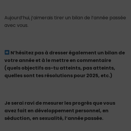
(entre
réussites
Aujourd’hui, j’aimerais tirer un bilan de l’année passée
et
avec vous.
difficultés)
+
CODE
PROMO
NOUVEL
N’hésitez pas à dresser également un bilan de
AN
votre année et à le mettre en commentaire
(quels objectifs as-tu atteints, pas atteints,
quelles sont tes résolutions pour 2025, etc.)
Je serai ravi de mesurer les progrès que vous
avez fait en développement personnel, en
séduction, en sexualité, l’année passée.