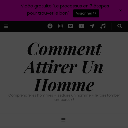
Vidéo gratuite "Le processus en 7 étapes
+
pour trouver le bon"
Visionner >>
Comment
Attirer Un
Homme
Comprendre les hommes + séduire un homme + le faire tomber
amoureux !