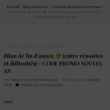
Accueil
/
Blog séduction
/
Conseils Séduction Femmes
/
Bilan de fin d’année
(entre réussites et difficultés) +
CODE PROMO NOUVEL AN
Conseils Séduction Femmes
Bilan de fin d’année
(entre réussites
et difficultés) + CODE PROMO NOUVEL
AN
par
Fabrice coach en séduction
mis à jour le
4 janvier
sur
2025
Laisser un commentaire
Bilan
de
fin
Salut
d’année