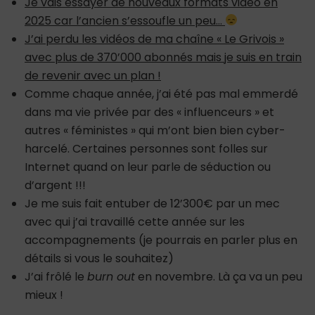
Je vais essayer de nouveaux formats vidéo en
2025 car l’ancien s’essoufle un peu…
J’ai perdu les vidéos de ma chaîne « Le Grivois »
avec plus de 370’000 abonnés mais je suis en train
de revenir avec un plan !
Comme chaque année, j’ai été pas mal emmerdé
dans ma vie privée par des « influenceurs » et
autres « féministes » qui m’ont bien bien cyber-
harcelé. Certaines personnes sont folles sur
Internet quand on leur parle de séduction ou
d’argent !!!
Je me suis fait entuber de 12’300€ par un mec
avec qui j’ai travaillé cette année sur les
accompagnements (je pourrais en parler plus en
détails si vous le souhaitez)
J’ai frôlé le
burn out
en novembre. Là ça va un peu
mieux !