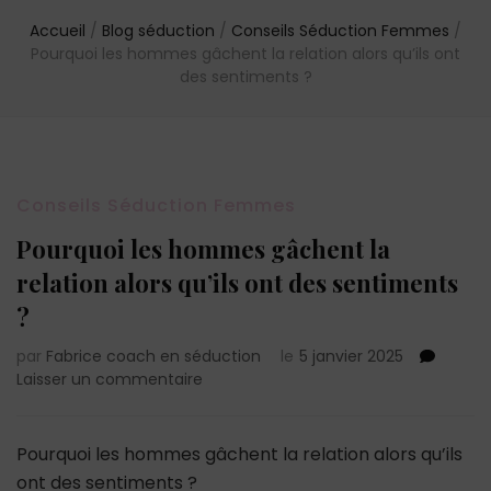
Accueil
/
Blog séduction
/
Conseils Séduction Femmes
/
Pourquoi les hommes gâchent la relation alors qu’ils ont
des sentiments ?
Conseils Séduction Femmes
Pourquoi les hommes gâchent la
relation alors qu’ils ont des sentiments
?
par
Fabrice coach en séduction
le
5 janvier 2025
sur
Laisser un commentaire
Pourquoi
les
hommes
Pourquoi les hommes gâchent la relation alors qu’ils
gâchent
ont des sentiments ?