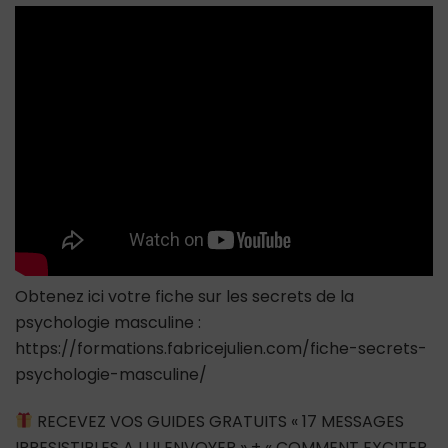
la
relation
alors
qu’ils
ont
des
sentiments
?
Obtenez ici votre fiche sur les secrets de la
psychologie masculine :
https://formations.fabricejulien.com/fiche-secrets-
psychologie-masculine/
RECEVEZ VOS GUIDES GRATUITS « 17 MESSAGES
IRRESISTIBLES A LUI ENVOYER » + « COMMENT EXCITER