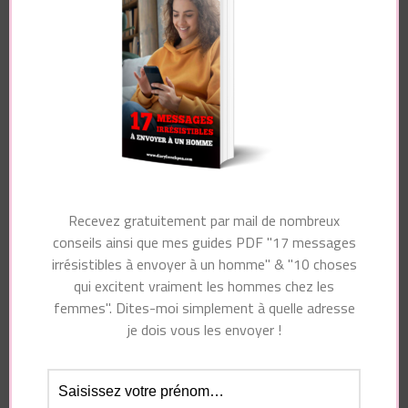
je dois vous les envoyer !
Essayez. Vous pouvez vous désinscrire à tout moment.
Recevez gratuitement par mail de nombreux
conseils ainsi que mes guides PDF "17 messages
irrésistibles à envoyer à un homme" & "10 choses
qui excitent vraiment les hommes chez les
femmes". Dites-moi simplement à quelle adresse
Navigation
Article précédent
je dois vous les envoyer !
d'article
Article suivant
Bilan de fin d’année
Comment faire pour
(entre réussites et
être LA BONNE à ses
difficultés) + CODE
yeux ?