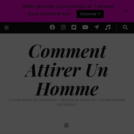
Vidéo gratuite "Le processus en 7 étapes
+
pour trouver le bon"
Visionner >>
Comment
Attirer Un
Homme
Comprendre les hommes + séduire un homme + le faire tomber
amoureux !