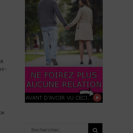
ER
rt-
te
Rechercher :