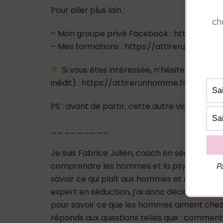
Pour aller plus loin :
ch
– Mon groupe privé Facebook : https://
– Mes formations : https://attirerunhomme
Si vous êtes intéressée, n’hésitez pas à m
inédit) : https://attirerunhomme.fr/reseaux
PS : avant de partir, cette autre vidéo pour
_________
Je suis Fabrice Julien, coach en séduction 
Pa
comprendre les hommes et la psychologie m
savoir ce qui plaît aux hommes et à comp
expert en séduction, j’ai donc décidé de cré
pour savoir ce que les hommes aiment chez
réponds aux questions telles que : comme