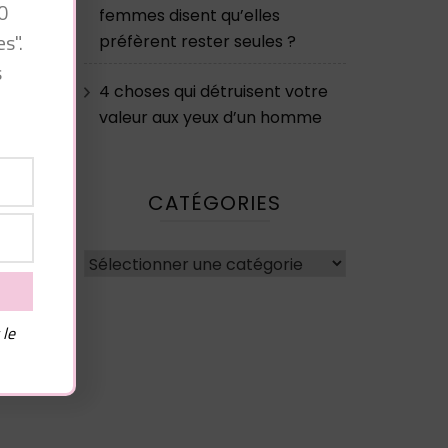
0
femmes disent qu’elles
s".
préfèrent rester seules ?
s
4 choses qui détruisent votre
valeur aux yeux d’un homme
CATÉGORIES
FQ
Catégories
x
 le
t
s