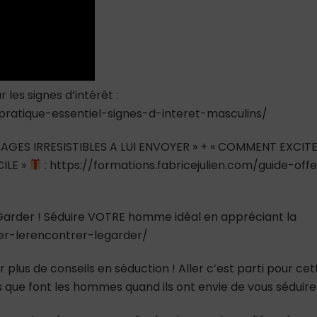
 les signes d’intérêt :
-pratique-essentiel-signes-d-interet-masculins/
AGES IRRESISTIBLES A LUI ENVOYER » + « COMMENT EXCIT
ILE »
: https://formations.fabricejulien.com/guide-offe
e Garder ! Séduire VOTRE homme idéal en appréciant la
ver-lerencontrer-legarder/
 plus de conseils en séduction ! Aller c’est parti pour cet
tes que font les hommes quand ils ont envie de vous séduire