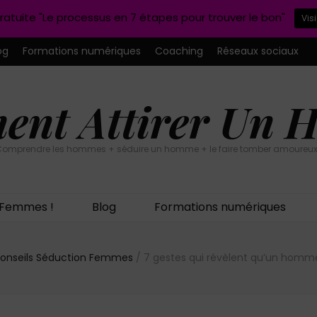
ratuite "Le processus en 7 étapes pour trouver le bon"
Vis
og
Formations numériques
Coaching
Réseaux sociaux
nt Attirer Un
omprendre les hommes + séduire un homme + le faire tomber amoureux
n Femmes !
Blog
Formations numériques
onseils Séduction Femmes
/
7 gestes qui révèlent qu’un homm