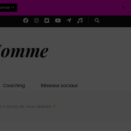
+
ionner >>
 Homme
 !
Coaching
Réseaux sociaux
e a envie de vous séduire