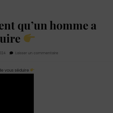
èlent qu’un homme a
duire
sur
2024
Laisser un commentaire
7
gestes
qui
de vous séduire
révèlent
qu’un
homme
a
envie
de
vous
séduire