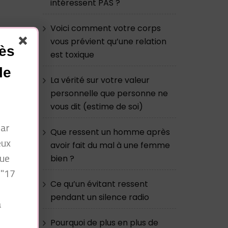
intéressent PAS ?
Voici comment votre corps
vous prévient qu’une relation
cès
est toxique
t
le
La vérité sur votre valeur
personnelle que personne ne
vous dit (estime de soi)
par
Que ressent un homme après
eux
avoir fait du mal à une femme
nt
que
bien ?
 "17
Ce qu’un évitant ressent
pendant un silence radio
à
n
Pourquoi de plus en plus de