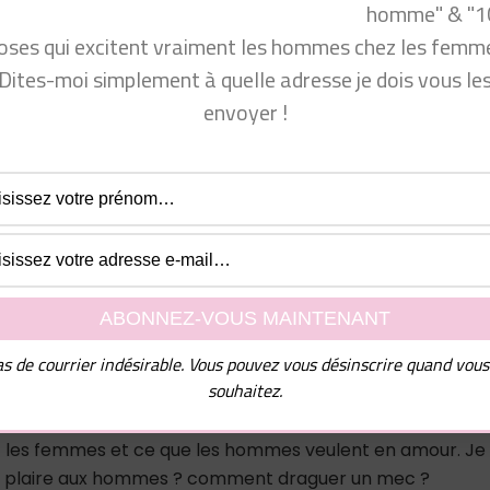
homme" & "1
oses qui excitent vraiment les hommes chez les femme
www.facebook.com/groups/communautecyprine/
Dites-moi simplement à quelle adresse je dois vous le
.fr/formation-coaching-seduction/
envoyer !
e suivre sur mes autres réseaux sociaux (il y a du contenu
-sociaux-de-fabrice-julien/
rait bien vous intéresser 👁 : https://youtu.be/oa6yTVM5a
depuis 2010. Beaucoup de femmes me sollicitent pour mieu
s de courrier indésirable. Vous pouvez vous désinscrire quand vous
asculine. Mon franc-parler les aide beaucoup à mieux
souhaitez.
rendre comment séduire un homme… En tant qu’homme e
er cette chaîne sur laquelle vous trouverez toutes les clé
 les femmes et ce que les hommes veulent en amour. Je
nt plaire aux hommes ? comment draguer un mec ?