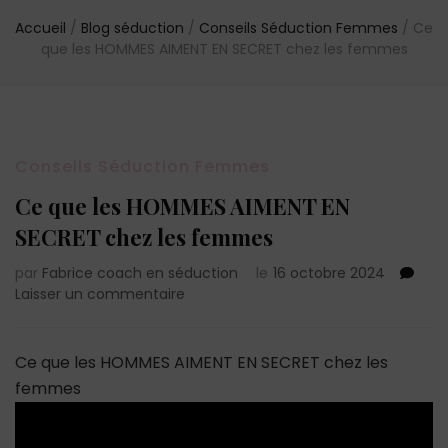
Accueil
/
Blog séduction
/
Conseils Séduction Femmes
/
Ce
que les HOMMES AIMENT EN SECRET chez les femmes
Conseils Séduction Femmes
Ce que les HOMMES AIMENT EN
SECRET chez les femmes
par
Fabrice coach en séduction
le
16 octobre 2024
sur
Laisser un commentaire
Ce
que
les
Ce que les HOMMES AIMENT EN SECRET chez les
HOMMES
femmes
AIMENT
EN
SECRET