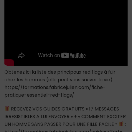
chez
les
femmes
Obtenez ici la liste des principaux red flags à fuir
chez les hommes (elle peut vous sauver la vie) :
https://formations.fabricejulien.com/fiche-
pratique-essentiel-red-flags/
RECEVEZ VOS GUIDES GRATUITS « 17 MESSAGES
IRRESISTIBLES A LUI ENVOYER » + « COMMENT EXCITER
UN HOMME SANS PASSER POUR UNE FILLE FACILE »
:
https://formations.fabricejulien.com/guide-offert-