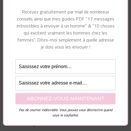
Masterclass pour
de vous séduire
être une bonne
Recevez gratuitement par mail de nombreux
amante
conseils ainsi que mes guides PDF "17 messages
irrésistibles à envoyer à un homme" & "10 choses
qui excitent vraiment les hommes chez les
femmes". Dites-moi simplement à quelle adresse
Vous pourriez également aimer...
je dois vous les envoyer !
Laisser un commentaire
Pas de courrier indésirable. Vous pouvez vous désinscrire quand
vous le souhaitez.
Votre adresse e-mail ne sera pas publiée.
Les
champs obligatoires sont indiqués avec
*