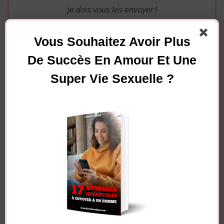
je dois vous les envoyer !
Vous Souhaitez Avoir Plus
De Succès En Amour Et Une
Super Vie Sexuelle ?
Essayez. Vous pouvez vous désinscrire à tout moment.
Navigation
Article précédent
d'article
Comment faire
Article suivant
l’amour avec un
7 gestes qui révèlent
homme ? La
qu’un homme a envie