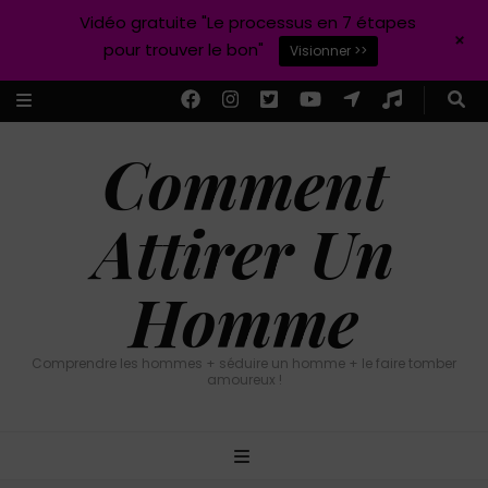
Vidéo gratuite "Le processus en 7 étapes
+
pour trouver le bon"
Visionner >>
Comment
Attirer Un
Homme
Comprendre les hommes + séduire un homme + le faire tomber
amoureux !