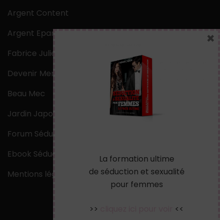
Argent Content
Argent Epargne
×
Fabrice Julien
Devenir Mentaliste
Beau Mec
Jardin Japonais Zen
Forum Séduction
Ebook Séduction
La formation ultime
de séduction et sexualité
Mentions légales
pour femmes
>>
cliquez ici pour voir
<<