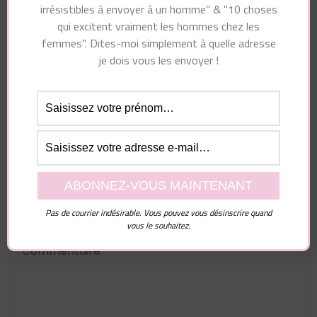
Vous pourriez également aimer...
irrésistibles à envoyer à un homme" & "10 choses
qui excitent vraiment les hommes chez les
femmes". Dites-moi simplement à quelle adresse
je dois vous les envoyer !
Laisser un commentaire
Votre adresse e-mail ne sera pas publiée.
Les
champs obligatoires sont indiqués avec
*
Pas de courrier indésirable. Vous pouvez vous désinscrire quand
Commentaire
vous le souhaitez.