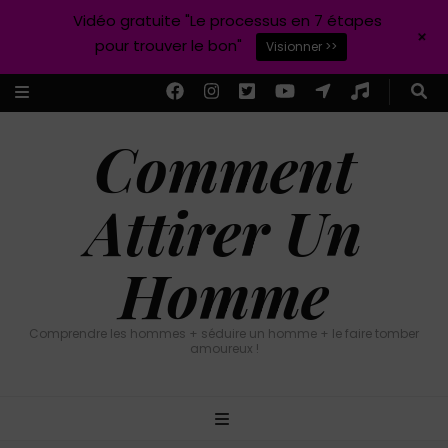
Vidéo gratuite "Le processus en 7 étapes
+
pour trouver le bon"
Visionner >>
Comment
Attirer Un
Homme
Comprendre les hommes + séduire un homme + le faire tomber
amoureux !