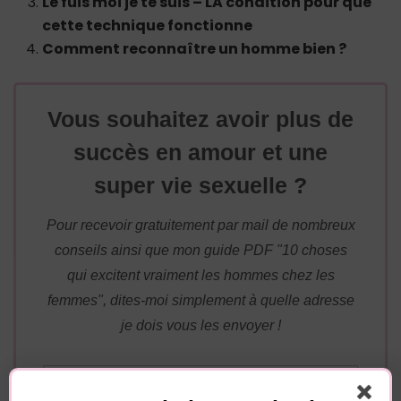
Le fuis moi je te suis – LA condition pour que
cette technique fonctionne
Comment reconnaître un homme bien ?
Vous souhaitez avoir plus de
succès en amour et une
super vie sexuelle ?
Pour recevoir gratuitement par mail de nombreux
conseils ainsi que mon guide PDF "10 choses
qui excitent vraiment les hommes chez les
femmes", dites-moi simplement à quelle adresse
je dois vous les envoyer !