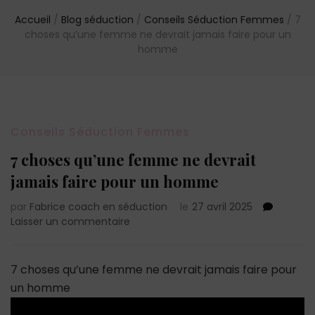
Accueil
/
Blog séduction
/
Conseils Séduction Femmes
/
7
choses qu’une femme ne devrait jamais faire pour un
homme
Conseils Séduction Femmes
7 choses qu’une femme ne devrait
jamais faire pour un homme
par
Fabrice coach en séduction
le
27 avril 2025
sur
Laisser un commentaire
7
choses
qu’une
7 choses qu’une femme ne devrait jamais faire pour
femme
un homme
ne
devrait