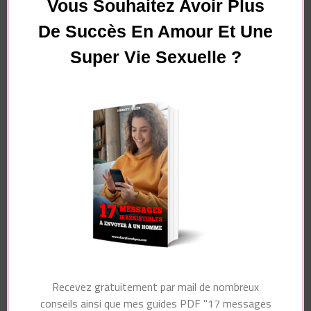
Vous Souhaitez Avoir Plus
De Succès En Amour Et Une
Super Vie Sexuelle ?
Essayez. Vous pouvez vous désinscrire à tout moment.
Navigation
Article précédent
Article suivant
d'article
7 signes qu’un
4 secrets que les
homme se sert de toi
hommes aimeraient
(il se trahit en faisant
que les femmes
ça !)
connaissent
Recevez gratuitement par mail de nombreux
conseils ainsi que mes guides PDF "17 messages