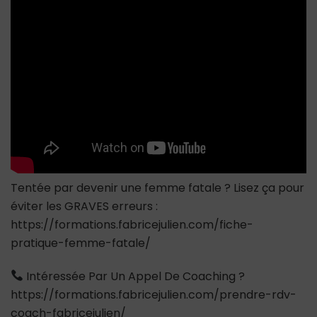
jamais
faire
pour
un
homme
Tentée par devenir une femme fatale ? Lisez ça pour
éviter les GRAVES erreurs :
https://formations.fabricejulien.com/fiche-
pratique-femme-fatale/
Intéressée Par Un Appel De Coaching ?
https://formations.fabricejulien.com/prendre-rdv-
coach-fabricejulien/