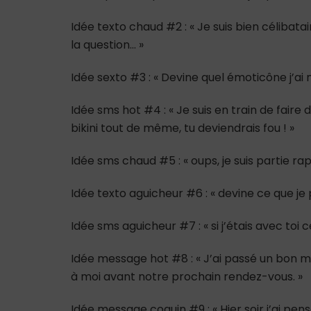
Idée texto chaud #2 : « Je suis bien célibatair
la question… »
Idée sexto #3 : « Devine quel émoticône j’a
Idée sms hot #4 : « Je suis en train de fair
bikini tout de même, tu deviendrais fou ! »
Idée sms chaud #5 : « oups, je suis partie ra
Idée texto aguicheur #6 : « devine ce que j
Idée sms aguicheur #7 : « si j’étais avec toi 
Idée message hot #8 : « J’ai passé un bon mo
à moi avant notre prochain rendez-vous. »
Idée message coquin #9 : « Hier soir j’ai pen