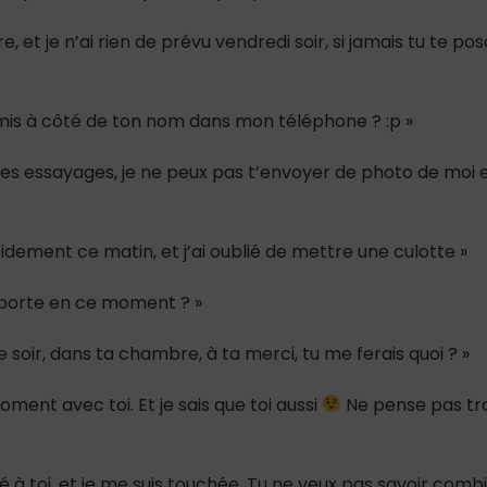
e, et je n’ai rien de prévu vendredi soir, si jamais tu te pos
i mis à côté de ton nom dans mon téléphone ? :p »
e des essayages, je ne peux pas t’envoyer de photo de moi 
pidement ce matin, et j’ai oublié de mettre une culotte »
e porte en ce moment ? »
ce soir, dans ta chambre, à ta merci, tu me ferais quoi ? »
ment avec toi. Et je sais que toi aussi
Ne pense pas tr
sé à toi, et je me suis touchée. Tu ne veux pas savoir comb