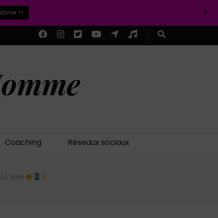
+
ionner >>
 Homme
 !
Coaching
Réseaux sociaux
LLE BIEN