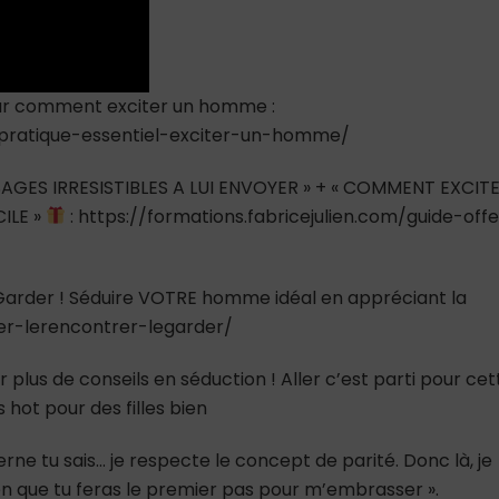
 sur comment exciter un homme :
e-pratique-essentiel-exciter-un-homme/
AGES IRRESISTIBLES A LUI ENVOYER » + « COMMENT EXCIT
ILE »
: https://formations.fabricejulien.com/guide-offe
e Garder ! Séduire VOTRE homme idéal en appréciant la
ver-lerencontrer-legarder/
 plus de conseils en séduction ! Aller c’est parti pour cet
s hot pour des filles bien
rne tu sais… je respecte le concept de parité. Donc là, je
ien que tu feras le premier pas pour m’embrasser ».