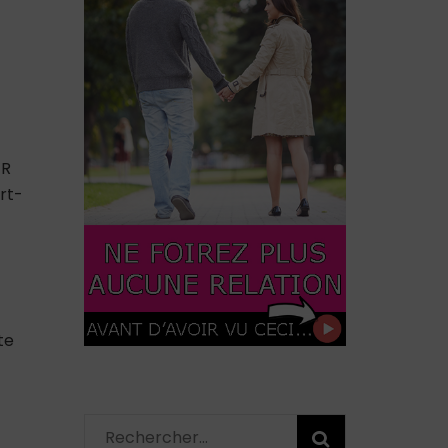
ER
rt-
te
Rechercher :