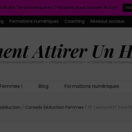
ratuite "Le processus en 7 étapes pour trouver le bon"
Vis
og
Formations numériques
Coaching
Réseaux sociaux
nt Attirer Un
omprendre les hommes + séduire un homme + le faire tomber amoureux
n Femmes !
Blog
Formations numériques
 séduction
/
Conseils Séduction Femmes
/
10 Textos HOT Pour FI