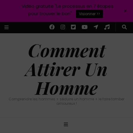
Vidéo gratuite "Le processus en 7 étapes
+
pour trouver le bon"
Visionner >>
Comment
Attirer Un
Homme
Comprendre les hommes + séduire un homme + le faire tomber
amoureux !