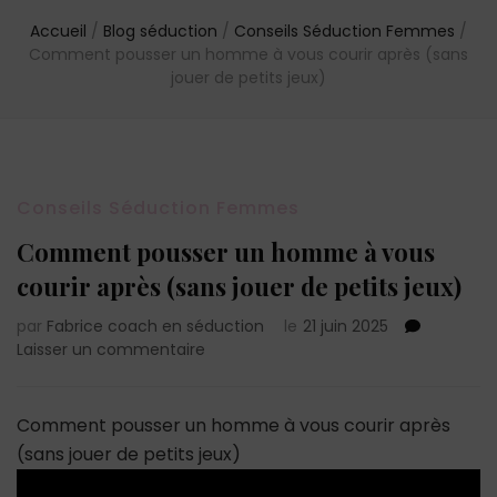
Accueil
/
Blog séduction
/
Conseils Séduction Femmes
/
Comment pousser un homme à vous courir après (sans
jouer de petits jeux)
Conseils Séduction Femmes
Comment pousser un homme à vous
courir après (sans jouer de petits jeux)
par
Fabrice coach en séduction
le
21 juin 2025
sur
Laisser un commentaire
Comment
pousser
un
Comment pousser un homme à vous courir après
homme
(sans jouer de petits jeux)
à
vous