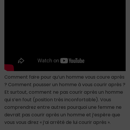
courir
après
(sans
jouer
de
petits
jeux)
Comment faire pour qu’un homme vous coure après
? Comment pousser un homme à vous courir après ?
Et surtout, comment ne pas courir après un homme
qui s’en fout (position très inconfortable). Vous
comprendrez entre autres pourquoi une femme ne
devrait pas courir après un homme et j’espère que
vous vous direz « j’ai arrêté de lui courir après ».