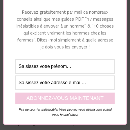
perturber un homme
que vous connaissiez
pour mieux le séduire
(vidéo honnête)
Recevez gratuitement par mail de nombreux
conseils ainsi que mes guides PDF "17 messages
irrésistibles à envoyer à un homme" & "10 choses
qui excitent vraiment les hommes chez les
femmes". Dites-moi simplement à quelle adresse
Vous pourriez également aimer...
je dois vous les envoyer !
Laisser un commentaire
Pas de courrier indésirable. Vous pouvez vous désinscrire quand
vous le souhaitez.
Votre adresse e-mail ne sera pas publiée.
Les
champs obligatoires sont indiqués avec
*