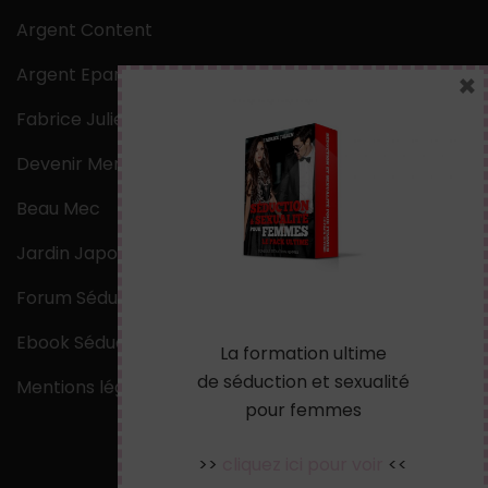
Argent Content
Argent Epargne
×
Fabrice Julien
Devenir Mentaliste
Beau Mec
Jardin Japonais Zen
Forum Séduction
Ebook Séduction
La formation ultime
de séduction et sexualité
Mentions légales
pour femmes
>>
cliquez ici pour voir
<<