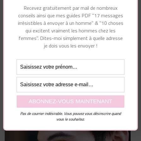
Recevez gratuitement par mail de nombreux
Enregistrer mon nom, mon e-mail et mon site dans
conseils ainsi que mes guides PDF "17 messages
le navigateur pour mon prochain commentaire.
irrésistibles à envoyer à un homme" & "10 choses
qui excitent vraiment les hommes chez les
femmes". Dites-moi simplement à quelle adresse
je dois vous les envoyer !
Pas de courrier indésirable. Vous pouvez vous désinscrire quand
vous le souhaitez.