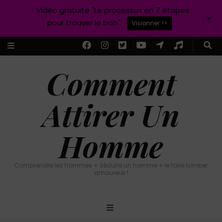
Vidéo gratuite "Le processus en 7 étapes
+
pour trouver le bon"
Visionner >>
Comment
Attirer Un
Homme
Comprendre les hommes + séduire un homme + le faire tomber
amoureux !