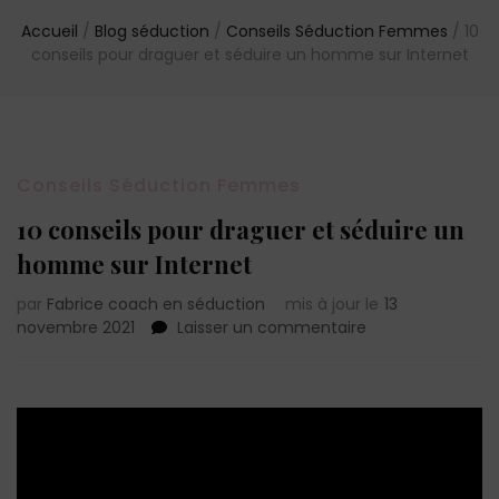
Accueil
/
Blog séduction
/
Conseils Séduction Femmes
/
10
conseils pour draguer et séduire un homme sur Internet
Conseils Séduction Femmes
10 conseils pour draguer et séduire un
homme sur Internet
par
Fabrice coach en séduction
mis à jour le
13
sur
novembre 2021
Laisser un commentaire
10
conseils
pour
draguer
et
séduire
un