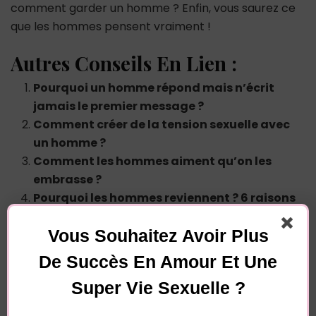
comment garder un homme ? Enfin, vous saurez ce
que les hommes pensent vraiment !
Autres Conseils En Lien :
Pourquoi un homme répond mais n’écrit
jamais le premier message ?
Comment créer de la tension sexuelle avec
un homme ?
Comment les hommes aiment qu’on les
embrasse ?
Pourquoi les hommes reviennent ? 6 raisons
Vous Souhaitez Avoir Plus
Vous souhaitez avoir plus de
De Succès En Amour Et Une
succès en amour et une
Super Vie Sexuelle ?
super vie sexuelle ?