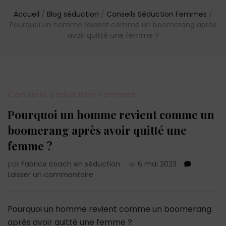
Accueil
/
Blog séduction
/
Conseils Séduction Femmes
/
Pourquoi un homme revient comme un boomerang après
avoir quitté une femme ?
Conseils Séduction Femmes
Pourquoi un homme revient comme un
boomerang après avoir quitté une
femme ?
par
Fabrice coach en séduction
le
6 mai 2023
sur
Laisser un commentaire
Pourquoi
un
homme
Pourquoi un homme revient comme un boomerang
revient
après avoir quitté une femme ?