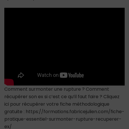
comme
un
boomerang
après
avoir
quitté
une
femme
?
Comment surmonter une rupture ? Comment
récupérer son ex si c’est ce qu’il faut faire ? Cliquez
ici pour récupérer votre fiche méthodologique
gratuite : https://formations.fabricejulien.com/fiche-
pratique-essentiel-surmonter-rupture-recuperer-
ex/