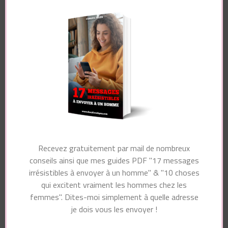
Pour recevoir gratuitement par mail de nombreux
conseils ainsi que mon guide PDF "10 choses
qui excitent vraiment les hommes chez les
femmes", dites-moi simplement à quelle adresse
je dois vous les envoyer !
Recevez gratuitement par mail de nombreux
conseils ainsi que mes guides PDF "17 messages
irrésistibles à envoyer à un homme" & "10 choses
Essayez. Vous pouvez vous désinscrire à tout moment.
qui excitent vraiment les hommes chez les
femmes". Dites-moi simplement à quelle adresse
je dois vous les envoyer !