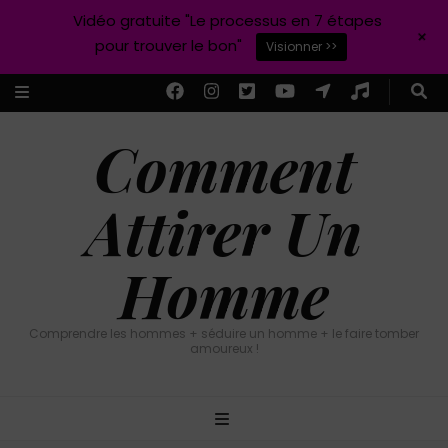
Vidéo gratuite "Le processus en 7 étapes
+
pour trouver le bon"
Visionner >>
Comment
Attirer Un
Homme
Comprendre les hommes + séduire un homme + le faire tomber
amoureux !