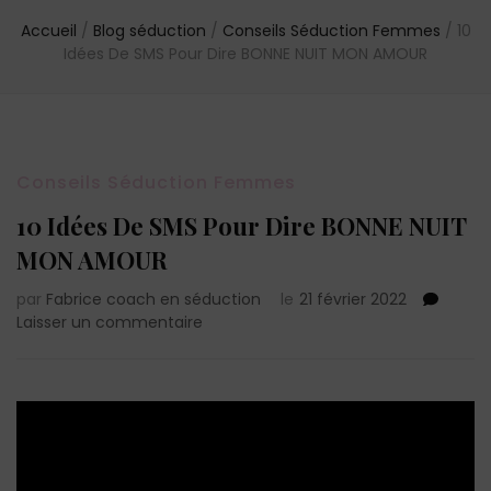
Accueil
/
Blog séduction
/
Conseils Séduction Femmes
/
10
Idées De SMS Pour Dire BONNE NUIT MON AMOUR
Conseils Séduction Femmes
10 Idées De SMS Pour Dire BONNE NUIT
MON AMOUR
par
Fabrice coach en séduction
le
21 février 2022
sur
Laisser un commentaire
10
Idées
De
SMS
Pour
Dire
BONNE