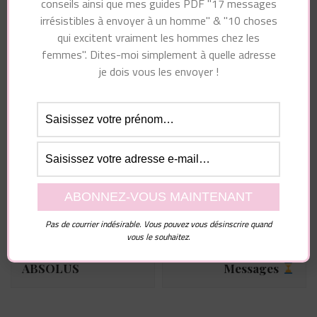
conseils ainsi que mes guides PDF "17 messages
irrésistibles à envoyer à un homme" & "10 choses
qui excitent vraiment les hommes chez les
femmes". Dites-moi simplement à quelle adresse
je dois vous les envoyer !
Essayez. Vous pouvez vous désinscrire à tout moment.
Navigation
Article précédent
Article suivant
d'article
Pourquoi Mes
Comment Garder Sa
Conseils En
Fierté Quand Il
Pas de courrier indésirable. Vous pouvez vous désinscrire quand
Séduction Sont
N’appelle Pas Ou
vous le souhaitez.
Nuancés Et Pas
N’envoie Pas De
ABSOLUS
Messages