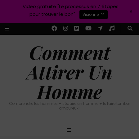
Vidéo gratuite "Le processus en 7 étapes
+
pour trouver le bon"
Visionner >>
Comment
Attirer Un
Homme
Comprendre les hommes + séduire un homme + le faire tomber
amoureux !