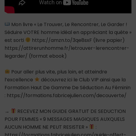
Mon livre « Le Trouver, Le Rencontrer, Le Garder !
Séduire VOTRE homme idéal en appréciant la quête »
est sorti
https://amzn.to/3qe8sxF (livre papier)
https://attirerunhomme.fr/letrouver-lerencontrer-
legarder/ (format ebook)
Pour aller plus vite, plus loin, et atteindre
l’excellence
découvrez ici le Club VIP ainsi que la
Formation Haut De Gamme De Séduction Au Féminin
: https://formations.fabricejulien.com/decouverte/
→
RECEVEZ MON GUIDE GRATUIT DE SEDUCTION
POUR FEMMES « 9 MESSAGES MAGIQUES AUXQUELS
AUCUN HOMME NE PEUT RESISTER »
:
https://formations.fabricejulien.com/guide-offert-