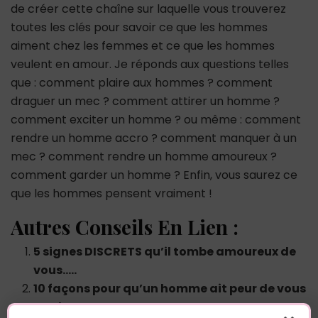
de créer cette chaîne sur laquelle vous trouverez
toutes les clés pour savoir ce que les hommes
aiment chez les femmes et ce que les hommes
veulent en amour. Je réponds aux questions telles
que : comment plaire aux hommes ? comment
draguer un mec ? comment attirer un homme ?
comment exciter un homme ? ou même : comment
rendre un homme accro ? comment manquer à un
mec ? comment rendre un homme amoureux ?
comment garder un homme ? Enfin, vous saurez ce
que les hommes pensent vraiment !
Autres Conseils En Lien :
5 signes DISCRETS qu’il tombe amoureux de
vous…..
10 façons pour qu’un homme ait peur de vous
perdre