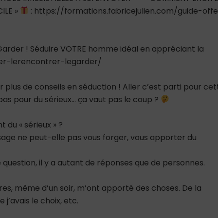
ILE »
: https://formations.fabricejulien.com/guide-offe
e Garder ! Séduire VOTRE homme idéal en appréciant la
ver-lerencontrer-legarder/
 plus de conseils en séduction ! Aller c’est parti pour cet
t pas pour du sérieux… ça vaut pas le coup ?
t du « sérieux » ?
sage ne peut-elle pas vous forger, vous apporter du
e question, il y a autant de réponses que de personnes.
s, même d’un soir, m’ont apporté des choses. De la
j’avais le choix, etc.