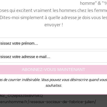
homme" & "1
vous !
oses qui excitent vraiment les hommes chez les femme
Dites-moi simplement à quelle adresse je dois vous le
envoyer !
ent
:
www.facebook.com/groups/communautecyprine/
.fr/formation-coaching-seduction/
 venir consulter mon site Conseils Séduction Femmes ou m
ok.com/groups/conseilsseductionfemmes/
com/produit_bio/
s de courrier indésirable. Vous pouvez vous désinscrire quand vous
cyprine
souhaitez.
jUN3_CQ9pszZbxBvf5KQ
rerunhomme.fr/reseaux-sociaux-de-fabrice-julien/