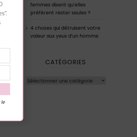
0
femmes disent qu’elles
s".
préfèrent rester seules ?
s
4 choses qui détruisent votre
valeur aux yeux d’un homme
CATÉGORIES
e
Catégories
 le