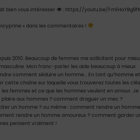
rait bien vous intéresser 👁 : https://youtu.be/Fm1HoYBg9f
teamcyprine » dans les commentaires !
depuis 2010. Beaucoup de femmes me sollicitent pour mieu
asculine. Mon franc-parler les aide beaucoup à mieux
rendre comment séduire un homme… En tant qu’homme e
er cette chaîne sur laquelle vous trouverez toutes les clé
 les femmes et ce que les hommes veulent en amour. Je
nt plaire aux hommes ? comment draguer un mec ?
citer un homme ? ou même : comment rendre un homm
mment rendre un homme amoureux ? comment garder u
mes pensent vraiment !