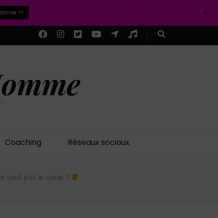
+
ionner >>
 Homme
 !
Coaching
Réseaux sociaux
ça vaut pas le coup ?