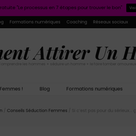
ratuite "Le processus en 7 étapes pour trouver le bon"
Vis
og
Formations numériques
Coaching
Réseaux sociaux
nt Attirer Un
omprendre les hommes + séduire un homme + le faire tomber amoureux
n Femmes !
Blog
Formations numériques
on
/
Conseils Séduction Femmes
/
Si c’est pas pour du sérieux… 