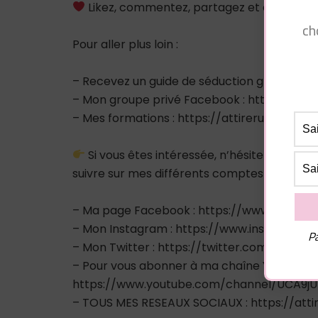
Likez, commentez, partagez et abonnez-
ch
Pour aller plus loin :
– Recevez un guide de séduction gratuitem
– Mon groupe privé Facebook : https://
– Mes formations : https://attirerunhomme
Si vous êtes intéressée, n’hésitez pas à
suivre sur mes différents comptes sociaux :
– Ma page Facebook : https://www.facebo
– Mon Instagram : https://www.instagram.
Pa
– Mon Twitter : https://twitter.com/pluiede
– Pour vous abonner à ma chaîne Youtube :
https://www.youtube.com/channel/UCA9
– TOUS MES RESEAUX SOCIAUX : https://atti