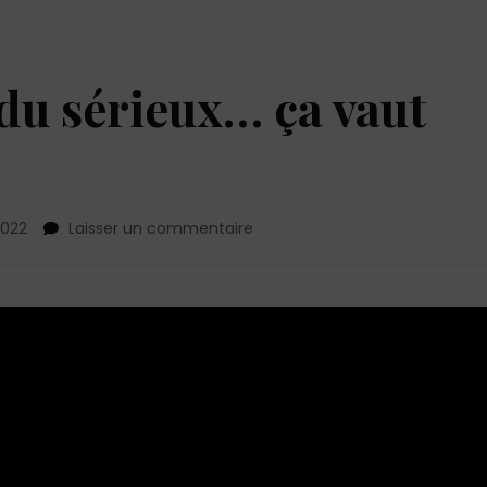
 du sérieux… ça vaut
sur
2022
Laisser un commentaire
Si
c’est
pas
pour
du
sérieux…
ça
vaut
pas
le
coup