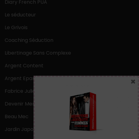
Diary French PUA
Le séducteur
Le Grivois
Coaching Séduction
Libertinage Sans Complexe
Argent Content
Argent Epargne
×
Fabrice Julien
Devenir Mentaliste
Beau Mec
Jardin Japonais Zen