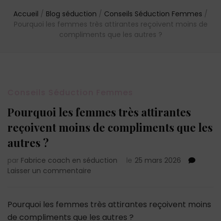
Accueil
/
Blog séduction
/
Conseils Séduction Femmes
/
Pourquoi les femmes très attirantes reçoivent moins de
compliments que les autres ?
Conseils Séduction Femmes
Pourquoi les femmes très attirantes
reçoivent moins de compliments que les
autres ?
par
Fabrice coach en séduction
le
25 mars 2026
sur
Laisser un commentaire
Pourquoi
les
femmes
Pourquoi les femmes très attirantes reçoivent moins
très
de compliments que les autres ?