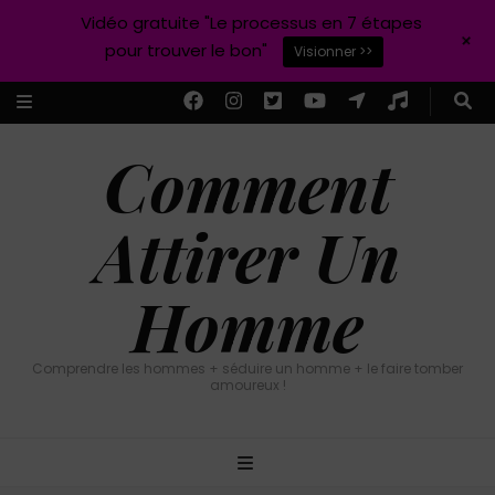
Vidéo gratuite "Le processus en 7 étapes
+
pour trouver le bon"
Visionner >>
Comment
Attirer Un
Homme
Comprendre les hommes + séduire un homme + le faire tomber
amoureux !