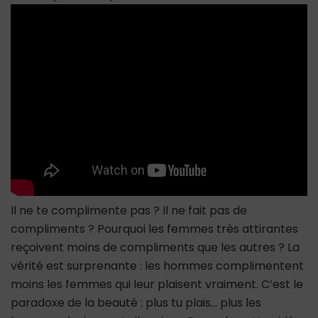
attirantes
reçoivent
moins
de
compliments
que
les
autres
?
Il ne te complimente pas ? Il ne fait pas de
compliments ? Pourquoi les femmes très attirantes
reçoivent moins de compliments que les autres ? La
vérité est surprenante : les hommes complimentent
moins les femmes qui leur plaisent vraiment. C’est le
paradoxe de la beauté : plus tu plais… plus les