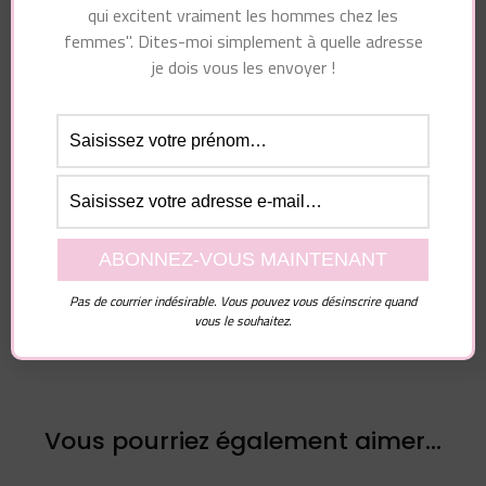
qui excitent vraiment les hommes chez les
femmes". Dites-moi simplement à quelle adresse
je dois vous les envoyer !
Essayez. Vous pouvez vous désinscrire à tout moment.
Navigation
Article précédent
Article suivant
d'article
Si c’est pas pour du
Que pensent les
sérieux… ça vaut pas
hommes des
Pas de courrier indésirable. Vous pouvez vous désinscrire quand
vous le souhaitez.
le coup ?
sentiments ?
Vous pourriez également aimer...