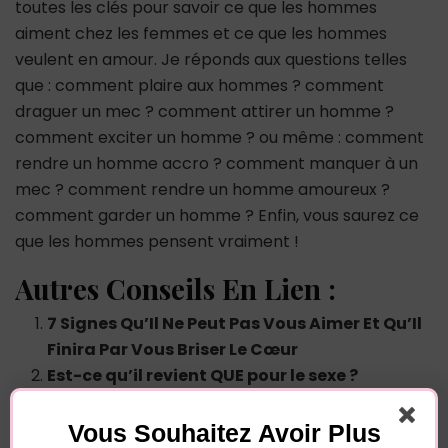
toutes les clés pour savoir ce que les hommes
aiment chez les femmes et ce que les hommes
veulent en amour. Je réponds aux questions telles
que : comment plaire aux hommes ? comment
draguer un mec ? comment attirer un homme ?
comment exciter un homme ? ou même : comment
rendre un homme accro ? comment manquer à un
mec ? comment rendre un homme amoureux ?
comment garder un homme ? Enfin, vous saurez ce
que les hommes pensent vraiment !
Autres Conseils En Lien :
7 Signes Qu’Il Ne Peut Pas Vous Aimer Et Qu’Il
Finira Par Vous Briser Le Cœur
Est-ce qu’il revient QUE pour le sexe ?
10 Signes Que Vous Êtes Sa Relation
Pansement (Il Vous Utilise Pour Rebondir !)
Vous Souhaitez Avoir Plus