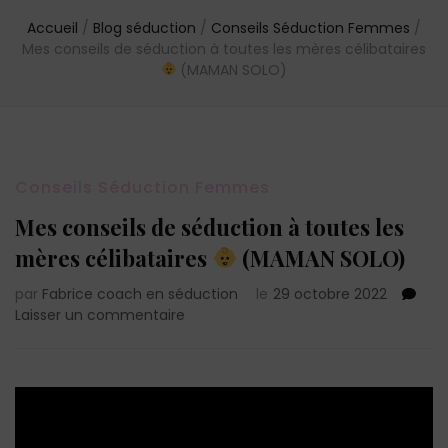
Accueil
/
Blog séduction
/
Conseils Séduction Femmes
/
Mes conseils de séduction à toutes les mères célibataires
(MAMAN SOLO)
Conseils Séduction Femmes
Mes conseils de séduction à toutes les
mères célibataires
(MAMAN SOLO)
par
Fabrice coach en séduction
le
29 octobre 2022
sur
Laisser un commentaire
Mes
conseils
de
séduction
à
toutes