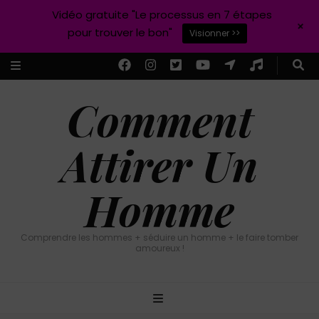
Vidéo gratuite "Le processus en 7 étapes
+
pour trouver le bon"
Visionner >>
Comment
Attirer Un
Homme
Comprendre les hommes + séduire un homme + le faire tomber
amoureux !