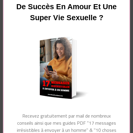
Comment montrer à un homme qu’il vous
De Succès En Amour Et Une
plaît ?
Super Vie Sexuelle ?
Vous souhaitez avoir plus de
succès en amour et une
super vie sexuelle ?
Pour recevoir gratuitement par mail de nombreux
conseils ainsi que mon guide PDF "10 choses
qui excitent vraiment les hommes chez les
femmes", dites-moi simplement à quelle adresse
je dois vous les envoyer !
Recevez gratuitement par mail de nombreux
conseils ainsi que mes guides PDF "17 messages
irrésistibles à envoyer à un homme" & "10 choses