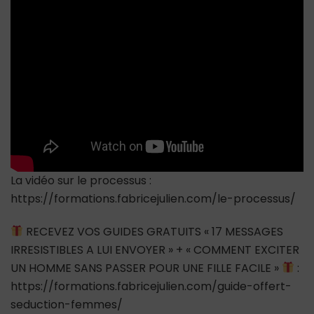
et
lui
plaire
VRAIMENT
La vidéo sur le processus :
https://formations.fabricejulien.com/le-processus/
RECEVEZ VOS GUIDES GRATUITS « 17 MESSAGES
IRRESISTIBLES A LUI ENVOYER » + « COMMENT EXCITER
UN HOMME SANS PASSER POUR UNE FILLE FACILE »
:
https://formations.fabricejulien.com/guide-offert-
seduction-femmes/