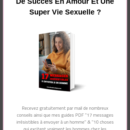
De Succès En Amour Et Une
Vous souhaitez avoir plus de
Super Vie Sexuelle ?
succès en amour et une
super vie sexuelle ?
Pour recevoir gratuitement par mail de nombreux
conseils ainsi que mon guide PDF "10 choses
qui excitent vraiment les hommes chez les
femmes", dites-moi simplement à quelle adresse
je dois vous les envoyer !
Recevez gratuitement par mail de nombreux
conseils ainsi que mes guides PDF "17 messages
irrésistibles à envoyer à un homme" & "10 choses
qui excitent vraiment les hommes chez les