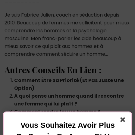
_________
Je suis Fabrice Julien, coach en séduction depuis
2010. Beaucoup de femmes me sollicitent pour mieux
comprendre les hommes et la psychologie
masculine. Mon franc-parler les aide beaucoup à
mieux savoir ce qui plaît aux hommes et à
comprendre comment séduire un homme…
Autres Conseils En Lien :
Comment Être Sa Priorité (Et Pas Juste Une
Option)
A quoi pense un homme quand il rencontre
une femme qui lui plaît ?
Comment rendre fou un homme ?
4 messages excitants pour un homme
Vous Souhaitez Avoir Plus