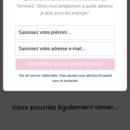
femmes". Dites-moi simplement à quelle adresse
Essayez. Vous pouvez vous désinscrire à tout moment.
je dois vous les envoyer !
Navigation
Article suivant
d'article
Article précédent
Faut-Il Chercher A
5 Choses Que Les
Récupérer Son Ex ?
Femmes Font Et Que
#recuperersonex
Les Hommes
#récupérersonex
ADORENT
Pas de courrier indésirable. Vous pouvez vous désinscrire quand
#seremettreavecsonex
vous le souhaitez.
Vous pourriez également aimer...