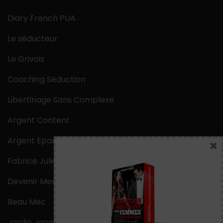
Diary French PUA
Le séducteur
Le Grivois
Coaching Séduction
Libertinage Sans Complexe
Argent Content
Argent Epargne
×
Fabrice Julien
Devenir Mentaliste
Beau Mec
Jardin Japonais Zen