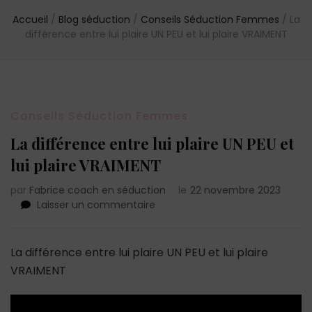
Accueil
/
Blog séduction
/
Conseils Séduction Femmes
/
La
différence entre lui plaire UN PEU et lui plaire VRAIMENT
Conseils Séduction Femmes
La différence entre lui plaire UN PEU et
lui plaire VRAIMENT
par
Fabrice coach en séduction
le
22 novembre 2023
sur
Laisser un commentaire
La
différence
entre
La différence entre lui plaire UN PEU et lui plaire
lui
VRAIMENT
plaire
UN
PEU