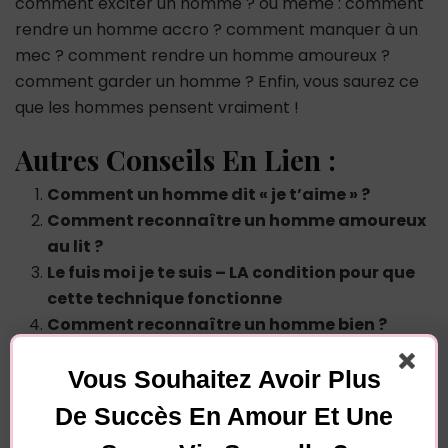
comment exciter un homme ? ou même : comment
rendre un homme accro ? comment manquer à un
mec ? comment rendre un homme amoureux ?
comment garder un homme ? Enfin, vous saurez ce
que les hommes pensent vraiment !
Autres Conseils En Lien :
Comment un homme dit « je t’aime » ?
Comment reconnaître un homme amoureux
au lit ?
Le fuis moi je te suis – LA condition pour que
cette technique fonctionne
Comment reconnaître un homme bien ?
Vous Souhaitez Avoir Plus
Vous souhaitez avoir plus de
De Succès En Amour Et Une
succès en amour et une