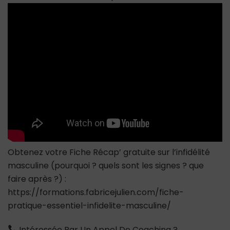
Trompent
Pas
:
Ce
Qu’un
homme
Dit
Quand
il
Va
vous
Tromper
Obtenez votre Fiche Récap’ gratuite sur l’infidélité
masculine (pourquoi ? quels sont les signes ? que
faire après ?) :
https://formations.fabricejulien.com/fiche-
pratique-essentiel-infidelite-masculine/
Intéressée Par Un Appel De Coaching ?