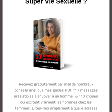
Super Vie Sexuelle ?
super vie sexuelle ?
Pour recevoir gratuitement par mail de nombreux
conseils ainsi que mon guide PDF "10 choses
qui excitent vraiment les hommes chez les
femmes", dites-moi simplement à quelle adresse
je dois vous les envoyer !
Recevez gratuitement par mail de nombreux
conseils ainsi que mes guides PDF "17 messages
irrésistibles à envoyer à un homme" & "10 choses
Essayez. Vous pouvez vous désinscrire à tout moment.
qui excitent vraiment les hommes chez les
femmes". Dites-moi simplement à quelle adresse