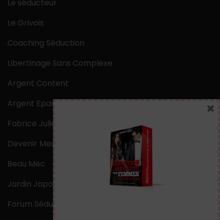
Le séducteur
Le Grivois
Coaching Séduction
Libertinage Sans Complexe
Argent Content
Argent Epargne
×
Fabrice Julien
Devenir Mentaliste
Beau Mec
Jardin Japonais Zen
Forum Séduction