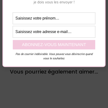
je dois vous les envoyer !
Navigation
Article suivant
d'article
Article précédent
Comment faire
Comprendre la
tomber amoureux un
psychologie d’un
homme plus jeune ou
homme évitant
plus âgé (l’écart
d’âge)
Pas de courrier indésirable. Vous pouvez vous désinscrire quand
vous le souhaitez.
Vous pourriez également aimer...