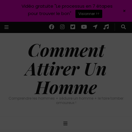
Vidéo gratuite "Le processus en 7 étapes
+
pour trouver le bon"
Visionner >>
Comment
Attirer Un
Homme
Comprendre les hommes + séduire un homme + le faire tomber
amoureux !