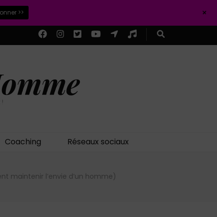
+
ionner >>
 Homme
 !
Coaching
Réseaux sociaux
ent maintenir l’envie d’un homme)