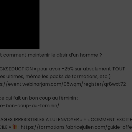
l’envie
d’un
homme)
t comment maintenir le désir d’un homme ?
 BLACKSEDUCTION » pour avoir -25% sur absolument TOUT
 ultimes, même les packs de formations, etc.)
https://event.webinarjam.com/05wqm/register/qr8wxt72
e qui fait un bon coup au féminin :
tte-bon-coup-au-feminin/
AGES IRRESISTIBLES A LUI ENVOYER » + « COMMENT EXCIT
ILE »
: https://formations.fabricejulien.com/guide-offe