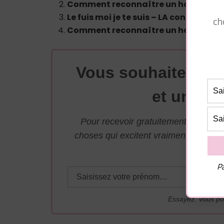
Comment reconnaître un homme amo
Le fuis moi je te suis – LA condition
ch
Comment reconnaître un homme bie
Vous souhaitez avo
et une su
Pour recevoir gratuitement par mai
choses qui excitent vraiment les ho
adresse j
Pa
Essayez. Vous po