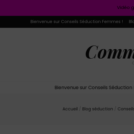
Vidéo g
Bienvenue sur Conseils Séduction Femmes !
Bl
Comme
C
Bienvenue sur Conseils Séductio
Accueil
/
Blog séduction
/
Consei