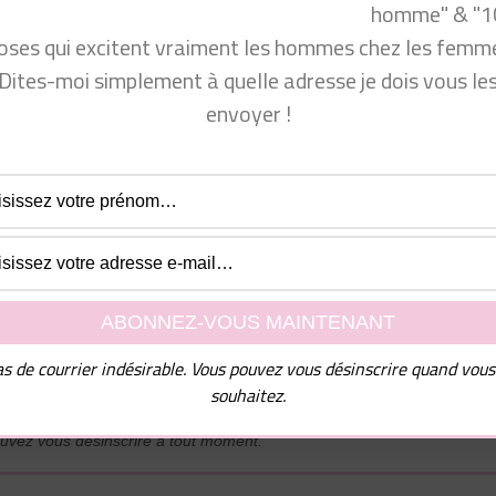
homme" & "1
ureux au lit ?
 pour que cette technique fonctionne
oses qui excitent vraiment les hommes chez les femme
n ?
Dites-moi simplement à quelle adresse je dois vous le
envoyer !
ir plus de succès en amour
per vie sexuelle ?
l de nombreux conseils ainsi que mon guide PDF "10
mmes chez les femmes", dites-moi simplement à quelle
e dois vous les envoyer !
s de courrier indésirable. Vous pouvez vous désinscrire quand vous
souhaitez.
uvez vous désinscrire à tout moment.