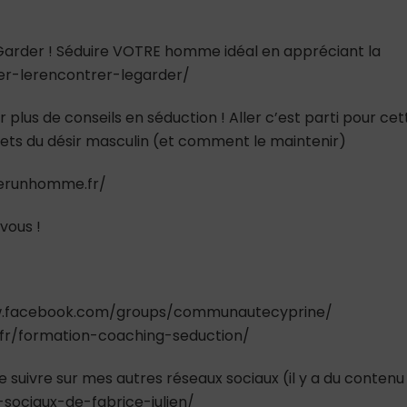
e Garder ! Séduire VOTRE homme idéal en appréciant la
ver-lerencontrer-legarder/
 plus de conseils en séduction ! Aller c’est parti pour cet
ecrets du désir masculin (et comment le maintenir)
tirerunhomme.fr/
vous !
www.facebook.com/groups/communautecyprine/
.fr/formation-coaching-seduction/
e suivre sur mes autres réseaux sociaux (il y a du contenu
-sociaux-de-fabrice-julien/