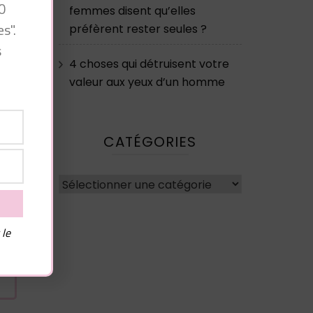
0
femmes disent qu’elles
s".
préfèrent rester seules ?
s
4 choses qui détruisent votre
valeur aux yeux d’un homme
CATÉGORIES
Catégories
 le