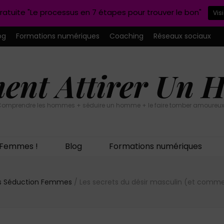
ratuite "Le processus en 7 étapes pour trouver le bon"
Vis
og
Formations numériques
Coaching
Réseaux sociaux
nt Attirer Un
omprendre les hommes + séduire un homme + le faire tomber amoureux
n Femmes !
Blog
Formations numériques
ls Séduction Femmes
/
Les secrets du désir masculin (et comm