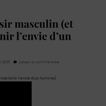
sir masculin (et
r l’envie d’un
sur
e 2025
Laisser un commentaire
Les
secrets
du
maintenir l’envie d’un homme)
désir
masculin
(et
comment
maintenir