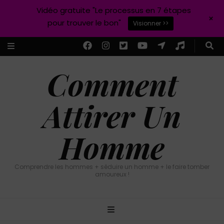
Vidéo gratuite "Le processus en 7 étapes
+
pour trouver le bon"
Visionner >>
Comment
Attirer Un
Homme
Comprendre les hommes + séduire un homme + le faire tomber
amoureux !