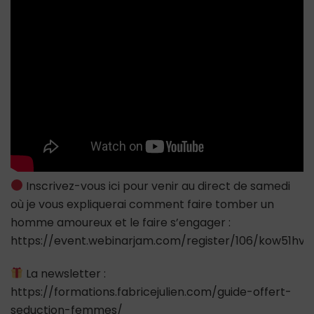
aiment
le
plus
chez
les
femmes
Inscrivez-vous ici pour venir au direct de samedi
où je vous expliquerai comment faire tomber un
homme amoureux et le faire s’engager :
https://event.webinarjam.com/register/106/kow51hvy
La newsletter :
https://formations.fabricejulien.com/guide-offert-
seduction-femmes/