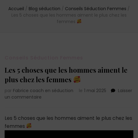
Accueil
/
Blog séduction
/
Conseils Séduction Femmes
/
Les 5 choses que les hommes aiment le plus chez les
femmes
Conseils Séduction Femmes
Les 5 choses que les hommes aiment le
plus chez les femmes
par
Fabrice coach en séduction
le
1 mai 2025
Laisser
sur
un commentaire
Les
5
choses
Les 5 choses que les hommes aiment le plus chez les
que
femmes
les
hommes