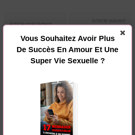
Navigation
Article suivant
d'article
Article précédent
5 signes qu’un
6 secrets pour le faire
homme vous aime
Vous Souhaitez Avoir Plus
tomber amoureux
De Succès En Amour Et Une
Super Vie Sexuelle ?
Vous pourriez également aimer...
Laisser un commentaire