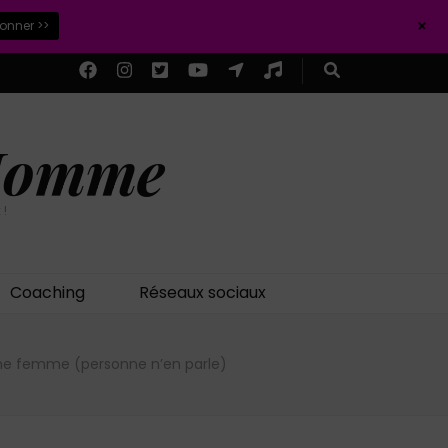
+
ionner >>
 Homme
 !
Coaching
Réseaux sociaux
ne femme (personne n’en parle)