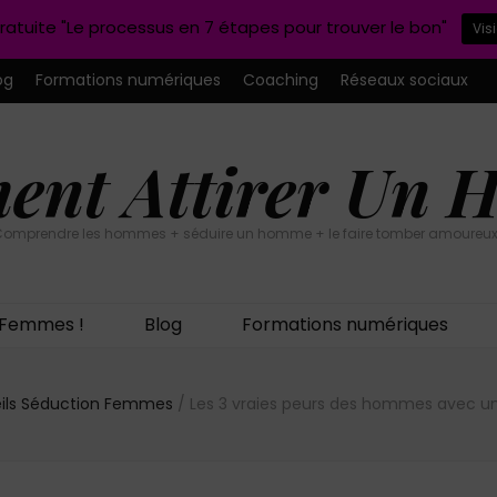
ratuite "Le processus en 7 étapes pour trouver le bon"
Vis
og
Formations numériques
Coaching
Réseaux sociaux
nt Attirer Un
omprendre les hommes + séduire un homme + le faire tomber amoureux
n Femmes !
Blog
Formations numériques
ils Séduction Femmes
/
Les 3 vraies peurs des hommes avec u