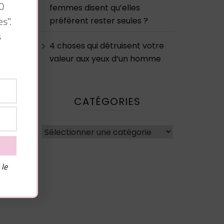
0
femmes disent qu’elles
s".
préfèrent rester seules ?
s
4 choses qui détruisent votre
valeur aux yeux d’un homme
CATÉGORIES
Catégories
 le