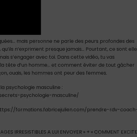
parle)
quées… mais personne ne parle des peurs profondes des
qu’ils n’expriment presque jamais… Pourtant, ce sont ell
amais s’engager avec toi. Dans cette vidéo, tu vas
 la tête d’un homme… et comment éviter de tout gâcher
çon, ouais, les hommes ont peur des femmes.
 la psychologie masculine :
e-secrets-psychologie-masculine/
ttps://formations.fabricejulien.com/prendre-rdv-coach
AGES IRRESISTIBLES A LUI ENVOYER » + « COMMENT EXCIT