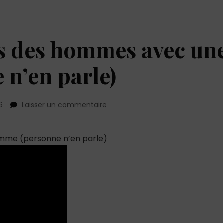
rs des hommes avec un
n’en parle)
sur
6
Laisser un commentaire
Les
3
vraies
emme (personne n’en parle)
peurs
des
hommes
avec
une
femme
(personne
n’en