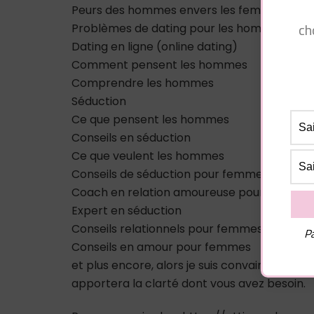
Peurs des hommes envers les femmes
ch
Problèmes de dating pour les hommes
Dating en ligne (online dating)
Comment pensent les hommes
Comprendre les hommes
Séduction
Ce que pensent les hommes
Conseils en séduction
Ce que veulent les hommes
Conseils de séduction pour femmes
Coach en relation amoureuse pour femmes
Expert en séduction
Conseils relationnels pour femmes
Pa
Conseils en amour pour femmes
et plus encore, alors je suis convaincu que
apportera la clarté dont vous avez besoin.