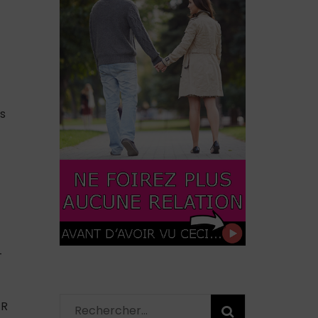
es
-
ER
Rechercher :