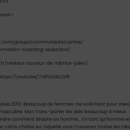
.fr/
vous !
ok.com/groups/communautecyprine/
formation-coaching-seduction/
.fr/reseaux-sociaux-de-fabrice-julien/
 : https://youtu.be/7nlPGO9cQf8
depuis 2010. Beaucoup de femmes me sollicitent pour mieu
asculine. Mon franc-parler les aide beaucoup à mieux
rendre comment séduire un homme… En tant qu’homme e
er cette chaîne sur laquelle vous trouverez toutes les clé