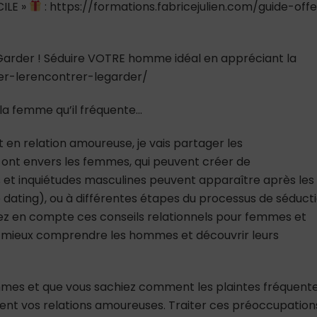
ILE »
: https://formations.fabricejulien.com/guide-offe
e Garder ! Séduire VOTRE homme idéal en appréciant la
ver-lerencontrer-legarder/
la femme qu’il fréquente…
 en relation amoureuse, je vais partager les
nt envers les femmes, qui peuvent créer de
rs et inquiétudes masculines peuvent apparaître après les
 dating), ou à différentes étapes du processus de séducti
ez en compte ces conseils relationnels pour femmes et
ur mieux comprendre les hommes et découvrir leurs
mes et que vous sachiez comment les plaintes fréquent
t vos relations amoureuses. Traiter ces préoccupation