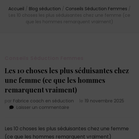
Accueil
/
Blog séduction
/
Conseils Séduction Femmes
/
Les 10 choses les plus séduisantes chez une femme (ce
que les hommes remarquent vraiment)
Conseils Séduction Femmes
Les 10 choses les plus séduisantes chez
une femme (ce que les hommes
remarquent vraiment)
par
Fabrice coach en séduction
le
19 novembre 2025
sur
Laisser un commentaire
Les
10
choses
Les 10 choses les plus séduisantes chez une femme
les
(ce que les hommes remarquent vraiment)