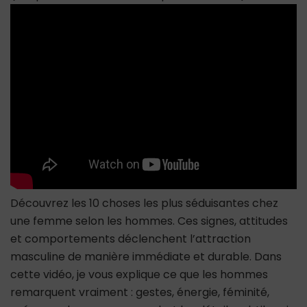
plus
séduisantes
chez
une
femme
(ce
que
les
hommes
remarquent
vraiment)
Découvrez les 10 choses les plus séduisantes chez
une femme selon les hommes. Ces signes, attitudes
et comportements déclenchent l’attraction
masculine de manière immédiate et durable. Dans
cette vidéo, je vous explique ce que les hommes
remarquent vraiment : gestes, énergie, féminité,