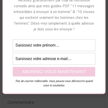
Recevez gratuitement par mail de nombreux
conseils ainsi que mes guides PDF "17 messages
irrésistibles à envoyer à un homme" & "10 choses
Vous pourriez également aimer...
qui excitent vraiment les hommes chez les
femmes". Dites-moi simplement à quelle adresse
je dois vous les envoyer !
Laisser un commentaire
Votre adresse e-mail ne sera pas publiée.
Les
Pas de courrier indésirable. Vous pouvez vous désinscrire quand
champs obligatoires sont indiqués avec
*
vous le souhaitez.
Commentaire