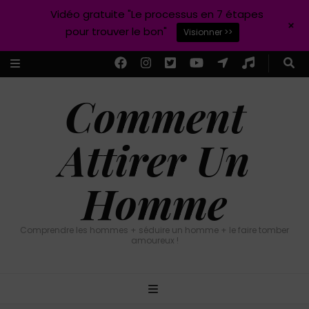
Vidéo gratuite "Le processus en 7 étapes
+
pour trouver le bon"
Visionner >>
Comment
Attirer Un
Homme
Comprendre les hommes + séduire un homme + le faire tomber
amoureux !