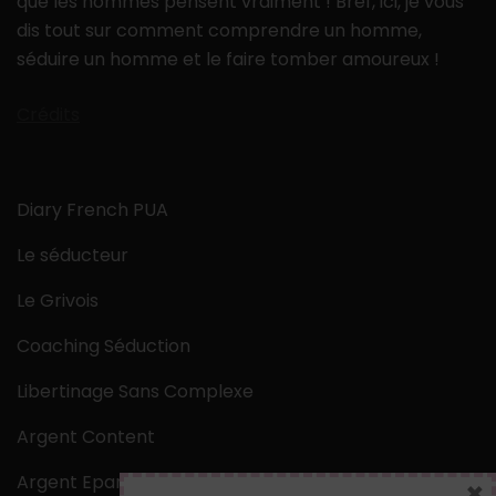
que les hommes pensent vraiment ! Bref, ici, je vous
dis tout sur comment comprendre un homme,
séduire un homme et le faire tomber amoureux !
Crédits
Diary French PUA
Le séducteur
Le Grivois
Coaching Séduction
Libertinage Sans Complexe
Argent Content
Argent Epargne
×