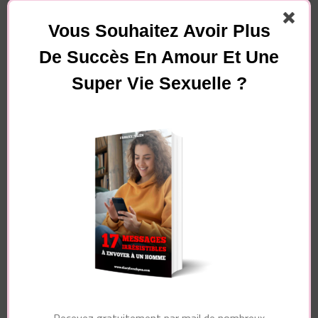
Vous Souhaitez Avoir Plus
De Succès En Amour Et Une
Super Vie Sexuelle ?
Essayez. Vous pouvez vous désinscrire à tout moment.
Navigation
Article précédent
d'article
Article suivant
Donne-moi 5 minutes
et je fais de toi une
Si tu es intelligente,
femme
tu refuses ça avec les
DANGEREUSEMENT
hommes
ATTIRANTE