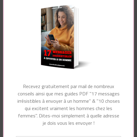
Article précédent
Article suivant
d'article
Comment Aider Votre
Repoussoir #1 – Ce
Homme À Être Plus
Qui Repousse Les
Masculin Et Viril ?
Mecs Bien
Vous pourriez également aimer...
Recevez gratuitement par mail de nombreux
conseils ainsi que mes guides PDF "17 messages
irrésistibles à envoyer à un homme" & "10 choses
qui excitent vraiment les hommes chez les
femmes". Dites-moi simplement à quelle adresse
Laisser un commentaire
je dois vous les envoyer !
Votre adresse e-mail ne sera pas publiée.
Les