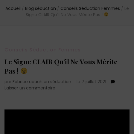
Accueil
/
Blog séduction
/
Conseils Séduction Femmes
/
Le
Signe CLAIR Qu’il Ne Vous Mérite Pas !
Conseils Séduction Femmes
Le Signe CLAIR Qu’il Ne Vous Mérite
Pas !
par
Fabrice coach en séduction
le
7 juillet 2021
sur
Laisser un commentaire
Le
Signe
CLAIR
Qu’il
Ne
Vous
Mérite