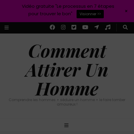
Vidéo gratuite "Le processus en 7 étapes
+
pour trouver le bon"
Visionner >>
Comment
Attirer Un
Homme
Comprendre les hommes + séduire un homme + le faire tomber
amoureux !