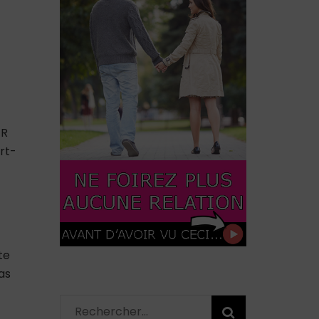
ER
rt-
te
vas
Rechercher :