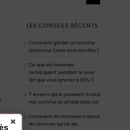
LES CONSEILS RÉCENTS
Comment garder un homme
amoureux (sans vous sacrifier)
Ce que les hommes
remarquent pendant le sexe
(et que vous ignorez à 90% !)
7 erreurs qui le poussent à vous
x
voir comme un simple plan cul
t
Comment les hommes traitent
s
les femmes qui ne les
cès