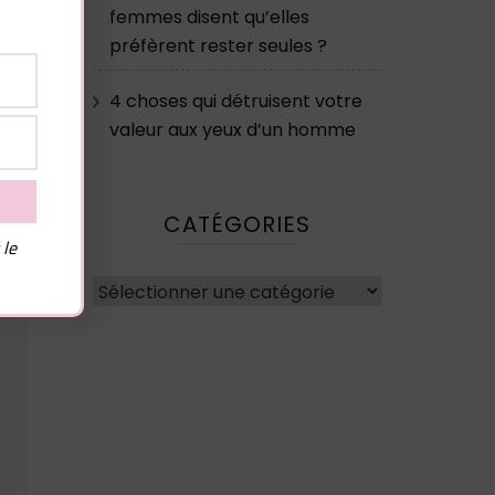
femmes disent qu’elles
préfèrent rester seules ?
4 choses qui détruisent votre
valeur aux yeux d’un homme
CATÉGORIES
 le
Catégories