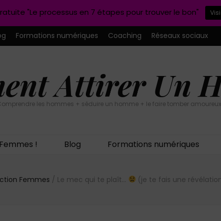
ratuite "Le processus en 7 étapes pour trouver le bon"
Vis
og
Formations numériques
Coaching
Réseaux sociaux
nt Attirer Un
omprendre les hommes + séduire un homme + le faire tomber amoureux
n Femmes !
Blog
Formations numériques
uction Femmes
/
Le mec qui te plaît…
(je te fais une révélatio