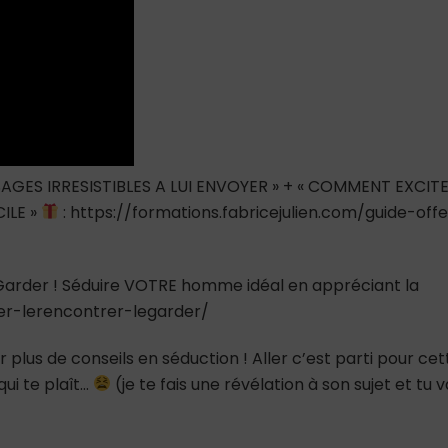
fais
une
révélation
à
son
sujet
et
tu
vas
AGES IRRESISTIBLES A LUI ENVOYER » + « COMMENT EXCIT
le
ILE »
: https://formations.fabricejulien.com/guide-offe
voir
autrement)
e Garder ! Séduire VOTRE homme idéal en appréciant la
ver-lerencontrer-legarder/
 plus de conseils en séduction ! Aller c’est parti pour cet
qui te plaît…
(je te fais une révélation à son sujet et tu 