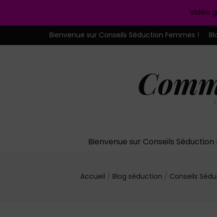
Vidéo g
Bienvenue sur Conseils Séduction Femmes !
Bl
Comme
C
Bienvenue sur Conseils Séductio
Accueil
/
Blog séduction
/
Conseils Séd