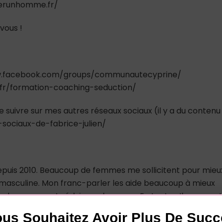
tirerunhomme.fr/
vous !
www.facebook.com/groups/communautecyprine/
.fr/formation-coaching-seduction/
e suivre sur mes autres réseaux sociaux (il y a du contenu
-sociaux-de-fabrice-julien/
depuis 2010. Beaucoup de femmes me sollicitent pour mieu
asculine. Mon franc-parler les aide beaucoup à mieux
rendre comment séduire un homme… En tant qu’homme e
er cette chaîne sur laquelle vous trouverez toutes les clé
us Souhaitez Avoir Plus De Suc
 les femmes et ce que les hommes veulent en amour. Je