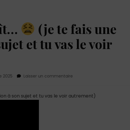
aît…
(je te fais une
ujet et tu vas le voir
sur
e 2025
Laisser un commentaire
Le
mec
qui
tion à son sujet et tu vas le voir autrement)
te
plaît…
(je
te