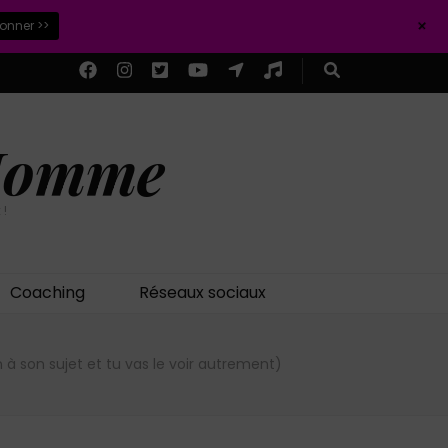
+
ionner >>
 Homme
 !
Coaching
Réseaux sociaux
n à son sujet et tu vas le voir autrement)