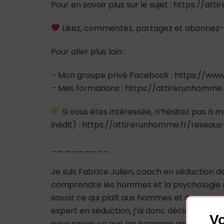
Pour en savoir plus sur le sujet : https://at
Likez, commentez, partagez et abonnez-
Pour aller plus loin :
– Mon groupe privé Facebook : https://
– Mes formations : https://attirerunhomme
Si vous êtes intéressée, n’hésitez pas à m
inédit) : https://attirerunhomme.fr/reseaux
_________
Je suis Fabrice Julien, coach en séduction 
comprendre les hommes et la psychologie m
savoir ce qui plaît aux hommes et à comp
expert en séduction, j’ai donc décidé de cré
Vo
pour savoir ce que les hommes aiment chez