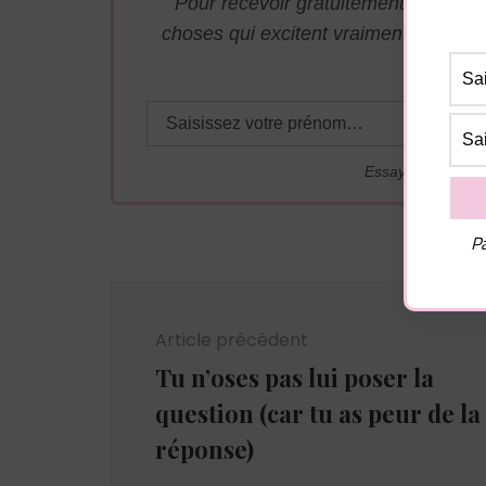
Pour recevoir gratuitement par mai
choses qui excitent vraiment les ho
adresse j
Essayez. Vous po
Pa
Navigation
d'article
Article précédent
Tu n’oses pas lui poser la
question (car tu as peur de la
réponse)