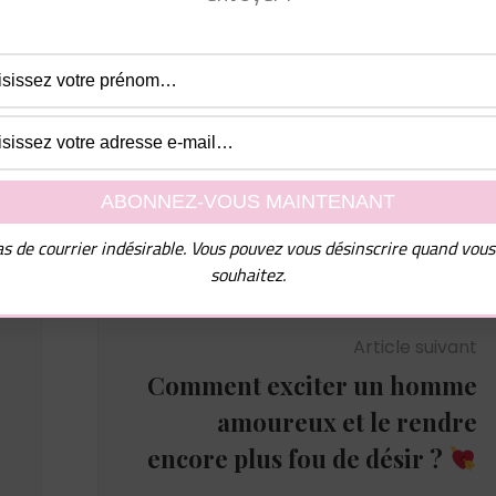
l de nombreux conseils ainsi que mon guide PDF "10
mmes chez les femmes", dites-moi simplement à quelle
e dois vous les envoyer !
uvez vous désinscrire à tout moment.
s de courrier indésirable. Vous pouvez vous désinscrire quand vous
souhaitez.
Article suivant
Comment exciter un homme
amoureux et le rendre
encore plus fou de désir ?