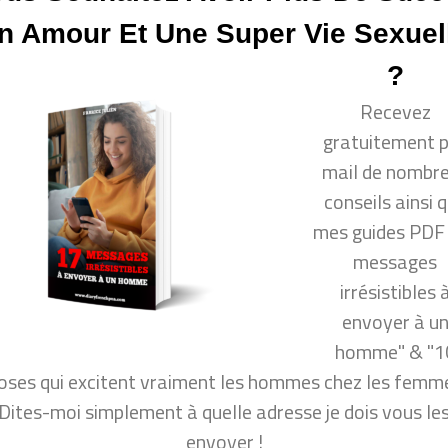
nt plaire aux hommes ? comment draguer un mec ?
n Amour Et Une Super Vie Sexuel
citer un homme ? ou même : comment rendre un homm
?
mment rendre un homme amoureux ? comment garder u
mes pensent vraiment !
Recevez
gratuitement 
mail de nombr
 ?
conseils ainsi 
ureux au lit ?
mes guides PDF
 pour que cette technique fonctionne
messages
n ?
irrésistibles 
envoyer à u
ir plus de succès en amour
homme" & "1
oses qui excitent vraiment les hommes chez les femme
per vie sexuelle ?
Dites-moi simplement à quelle adresse je dois vous le
envoyer !