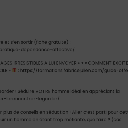
?
(cas
pratique)
t s’en sortir (fiche gratuite) :
e-pratique-dependance-affective/
AGES IRRESISTIBLES A LUI ENVOYER » + « COMMENT EXCIT
ILE »
: https://formations.fabricejulien.com/guide-offe
e Garder ! Séduire VOTRE homme idéal en appréciant la
ver-lerencontrer-legarder/
 plus de conseils en séduction ! Aller c’est parti pour cet
it fuir un homme en étant trop méfiante, que faire ? (cas