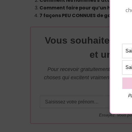
Comment les hommes s’attachent aux
Comment faire pour qu’un homme vo
ch
7 façons PEU CONNUES de garder l’i
Vous souhaitez avo
et une su
Pour recevoir gratuitement par mai
choses qui excitent vraiment les ho
adresse j
Pa
Essayez. Vous po