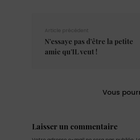
Navigation
d'article
Article précédent
N’essaye pas d’être la petite
amie qu’IL veut !
Vous pourr
Laisser un commentaire
Votre adresse e-mail ne sera pas publiée.
L