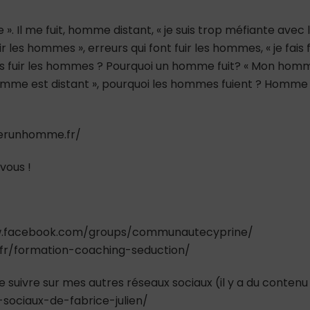
e ». Il me fuit, homme distant, « je suis trop méfiante avec 
 les hommes », erreurs qui font fuir les hommes, « je fais f
fais fuir les hommes ? Pourquoi un homme fuit? « Mon hom
 homme est distant », pourquoi les hommes fuient ? Homme 
tirerunhomme.fr/
vous !
www.facebook.com/groups/communautecyprine/
.fr/formation-coaching-seduction/
e suivre sur mes autres réseaux sociaux (il y a du contenu
-sociaux-de-fabrice-julien/