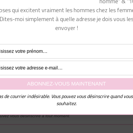
homme" & "1
 femmes ? 10 signes INFAILLIBLES
us coure après ?
oses qui excitent vraiment les hommes chez les femme
ntérêt d’un homme
Dites-moi simplement à quelle adresse je dois vous le
envoyer !
ir plus de succès en amour
per vie sexuelle ?
l de nombreux conseils ainsi que mon guide PDF "10
mmes chez les femmes", dites-moi simplement à quelle
e dois vous les envoyer !
s de courrier indésirable. Vous pouvez vous désinscrire quand vous
souhaitez.
uvez vous désinscrire à tout moment.