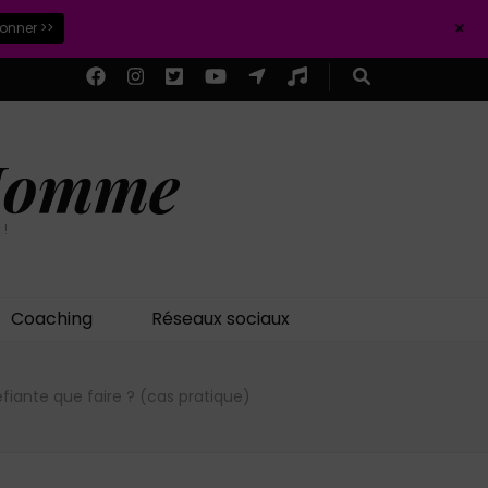
+
ionner >>
 Homme
 !
Coaching
Réseaux sociaux
fiante que faire ? (cas pratique)