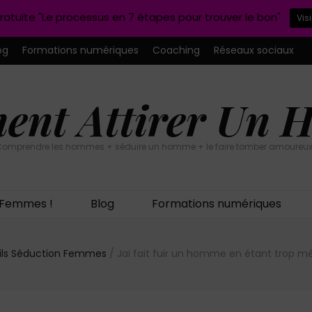
ratuite "Le processus en 7 étapes pour trouver le bon"
Vis
og
Formations numériques
Coaching
Réseaux sociaux
nt Attirer Un
omprendre les hommes + séduire un homme + le faire tomber amoureux
n Femmes !
Blog
Formations numériques
ils Séduction Femmes
/
Jai fait fuir un homme en étant trop mé