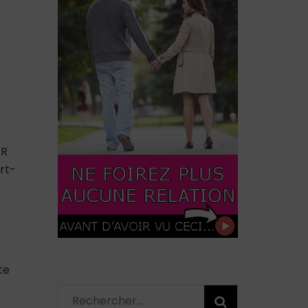
ER
rt-
te
Rechercher :