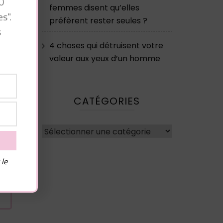
0
femmes disent qu’elles
s".
préfèrent rester seules ?
s
4 choses qui détruisent votre
valeur aux yeux d’un homme
CATÉGORIES
Catégories
 le