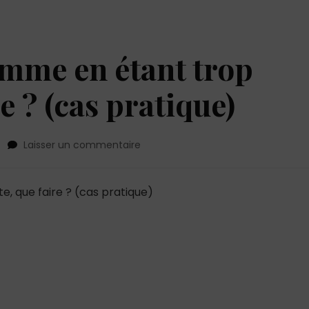
homme en étant trop
e ? (cas pratique)
sur
Laisser un commentaire
Jai
fait
fuir
e, que faire ? (cas pratique)
un
homme
en
étant
trop
méfiante
que
faire