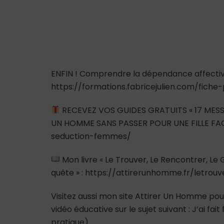
ENFIN ! Comprendre la dépendance affective e
https://formations.fabricejulien.com/fich
RECEVEZ VOS GUIDES GRATUITS « 17 MESS
UN HOMME SANS PASSER POUR UNE FILLE FAC
seduction-femmes/
Mon livre « Le Trouver, Le Rencontrer, L
quête » : https://attirerunhomme.fr/letrou
Visitez aussi mon site Attirer Un Homme pour
vidéo éducative sur le sujet suivant : J’ai fa
pratique)