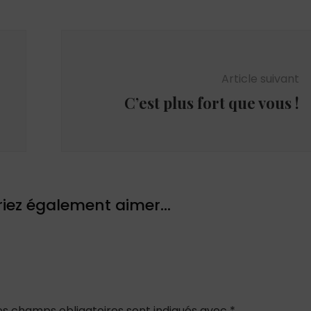
Article suivant
C’est plus fort que vous !
iez également aimer...
es champs obligatoires sont indiqués avec
*