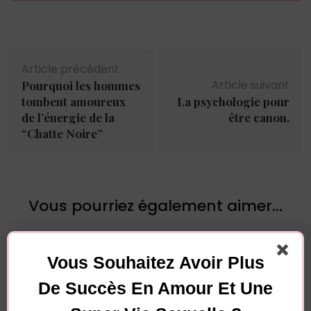
Navigation
Article précédent
d'article
Article suivant
Pourquoi les hommes
tombent amoureux
La psychologie pour
de l’énergie de la
être canon.
“Chatte Noire”
Vous pourriez également aimer...
Vous Souhaitez Avoir Plus
De Succès En Amour Et Une