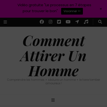
Vidéo gratuite "Le processus en 7 étapes
+
pour trouver le bon"
Visionner >>
Comment
Attirer Un
Homme
Comprendre les hommes + séduire un homme + le faire tomber
amoureux !