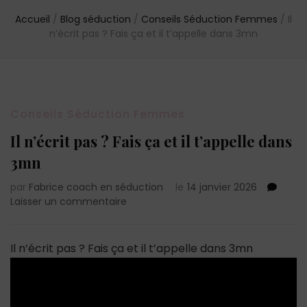
Accueil
/
Blog séduction
/
Conseils Séduction Femmes
/
Il
n’écrit pas ? Fais ça et il t’appelle dans 3mn
Conseils Séduction Femmes
Il n’écrit pas ? Fais ça et il t’appelle dans
3mn
par
Fabrice coach en séduction
le
14 janvier 2026
sur
Laisser un commentaire
Il
n’écrit
pas
Il n’écrit pas ? Fais ça et il t’appelle dans 3mn
?
Fais
ça
et