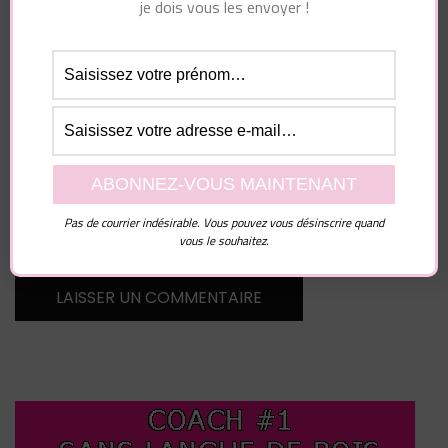
E-mail
*
je dois vous les envoyer !
Site web
Enregistrer mon nom, mon e-mail et mon site dans
Pas de courrier indésirable. Vous pouvez vous désinscrire quand
le navigateur pour mon prochain commentaire.
vous le souhaitez.