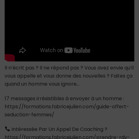
il
t’appelle
dans
3mn
Il n’écrit pas ? Il ne répond pas ? Vous avez envie qu’il
vous appelle et vous donne des nouvelles ? Faites ça
quand un homme vous ignore…
17 messages irrésistibles à envoyer à un homme :
https://formations.fabricejulien.com/guide-offert-
seduction-femmes/
Intéressée Par Un Appel De Coaching ?
https://formations.fabricejulien.com/prendre-rdv-