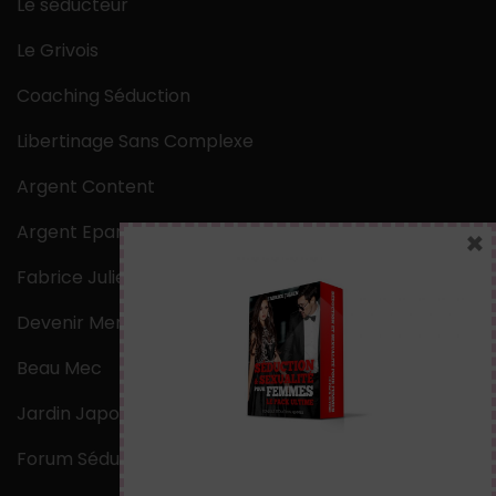
Le séducteur
Le Grivois
Coaching Séduction
Libertinage Sans Complexe
Argent Content
Argent Epargne
×
Fabrice Julien
Devenir Mentaliste
Beau Mec
Jardin Japonais Zen
Forum Séduction