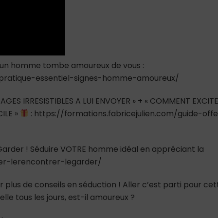
Indices
qu’il
vous
Aime)
s qu’un homme tombe amoureux de vous :
he-pratique-essentiel-signes-homme-amoureux/
AGES IRRESISTIBLES A LUI ENVOYER » + « COMMENT EXCIT
ILE »
: https://formations.fabricejulien.com/guide-offe
e Garder ! Séduire VOTRE homme idéal en appréciant la
ver-lerencontrer-legarder/
 plus de conseils en séduction ! Aller c’est parti pour cet
elle tous les jours, est-il amoureux ?