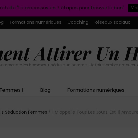
ratuite "Le processus en 7 étapes pour trouver le bon"
Vis
og
Formations numériques
Coaching
Réseaux sociaux
nt Attirer Un
omprendre les hommes + séduire un homme + le faire tomber amoureux
n Femmes !
Blog
Formations numériques
ils Séduction Femmes
/
Il M’appelle Tous Les Jours, Est-il Amour