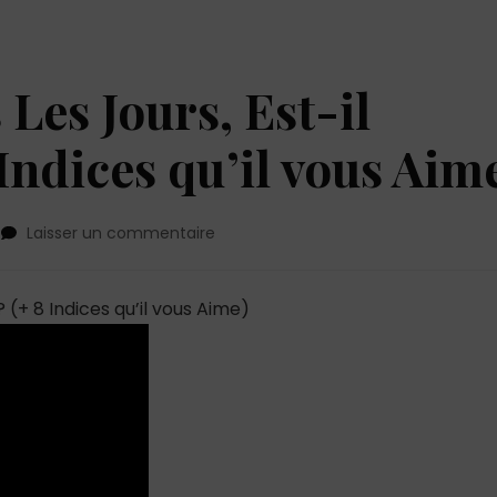
 Les Jours, Est-il
Indices qu’il vous Aim
sur
Laisser un commentaire
Il
M’appelle
Tous
 (+ 8 Indices qu’il vous Aime)
Les
Jours,
Est-
il
Amoureux
?
(+
8