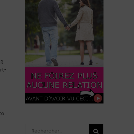
ER
rt-
te
Rechercher :