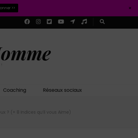
+
ionner >>
 Homme
 !
Coaching
Réseaux sociaux
eux ? (+ 8 Indices qu’il vous Aime)