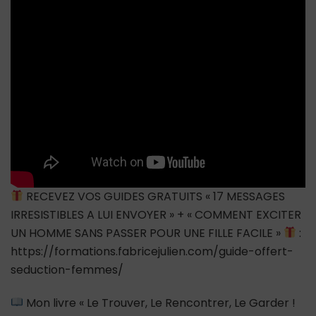
vos
pensées
influencent
vos
rencontres
?
RECEVEZ VOS GUIDES GRATUITS « 17 MESSAGES
IRRESISTIBLES A LUI ENVOYER » + « COMMENT EXCITER
UN HOMME SANS PASSER POUR UNE FILLE FACILE »
:
https://formations.fabricejulien.com/guide-offert-
seduction-femmes/
Mon livre « Le Trouver, Le Rencontrer, Le Garder !