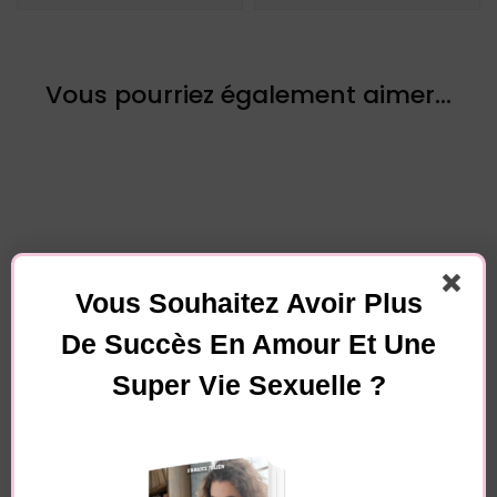
Vous pourriez également aimer...
Vous Souhaitez Avoir Plus
Laisser un commentaire
De Succès En Amour Et Une
Votre adresse e-mail ne sera pas publiée.
Les
Super Vie Sexuelle ?
champs obligatoires sont indiqués avec
*
Commentaire