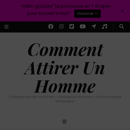
Vidéo gratuite "Le processus en 7 étapes
+
pour trouver le bon"
Visionner >>
Comment
Attirer Un
Homme
Comprendre les hommes + séduire un homme + le faire tomber
amoureux !