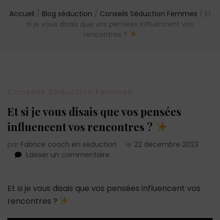
Accueil
/
Blog séduction
/
Conseils Séduction Femmes
/
Et
si je vous disais que vos pensées influencent vos
rencontres ?
Conseils Séduction Femmes
Et si je vous disais que vos pensées
influencent vos rencontres ?
par
Fabrice coach en séduction
le
22 décembre 2023
sur
Laisser un commentaire
Et
si
je
Et si je vous disais que vos pensées influencent vos
vous
rencontres ?
disais
que