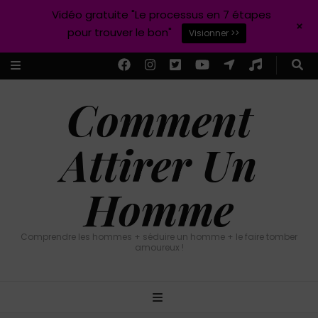
Vidéo gratuite "Le processus en 7 étapes
+
pour trouver le bon"
Visionner >>
Comment
Attirer Un
Homme
Comprendre les hommes + séduire un homme + le faire tomber
amoureux !