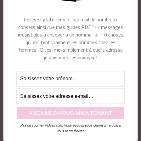
Article précédent
Article suivant
d'article
Ce que les hommes
Ce que les hommes
recherchent
trouvent VRAIMENT
Recevez gratuitement par mail de nombreux
réellement sous la
sexy (traits attirants
conseils ainsi que mes guides PDF "17 messages
couette
chez les femmes)
irrésistibles à envoyer à un homme" & "10 choses
qui excitent vraiment les hommes chez les
femmes". Dites-moi simplement à quelle adresse
je dois vous les envoyer !
Vous pourriez également aimer...
Laisser un commentaire
Pas de courrier indésirable. Vous pouvez vous désinscrire quand
vous le souhaitez.
Votre adresse e-mail ne sera pas publiée.
Les