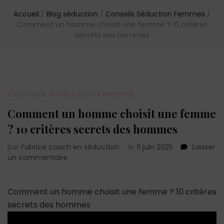
Accueil
/
Blog séduction
/
Conseils Séduction Femmes
/
Comment un homme choisit une femme ? 10 critères
secrets des hommes
Conseils Séduction Femmes
Comment un homme choisit une femme
? 10 critères secrets des hommes
par
Fabrice coach en séduction
le
11 juin 2025
Laisser
sur
un commentaire
Comment
un
homme
Comment un homme choisit une femme ? 10 critères
choisit
secrets des hommes
une
femme