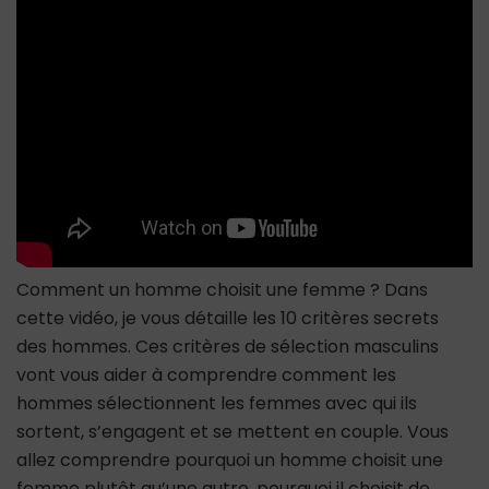
?
10
critères
secrets
des
hommes
Comment un homme choisit une femme ? Dans
cette vidéo, je vous détaille les 10 critères secrets
des hommes. Ces critères de sélection masculins
vont vous aider à comprendre comment les
hommes sélectionnent les femmes avec qui ils
sortent, s’engagent et se mettent en couple. Vous
allez comprendre pourquoi un homme choisit une
femme plutôt qu’une autre, pourquoi il choisit de