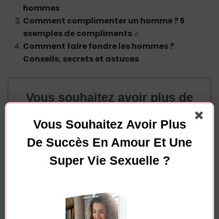
hommes
Comment complimenter un homme ? 5
exemples de compliments ♂
Comment faire fondre les hommes ?
Conseils, secrets et astuces
Vous souhaitez avoir plus de
succès en amour et une
Vous Souhaitez Avoir Plus
super vie sexuelle ?
De Succès En Amour Et Une
Pour recevoir gratuitement par mail de nombreux
Super Vie Sexuelle ?
conseils ainsi que mon guide PDF "10 choses
qui excitent vraiment les hommes chez les
femmes", dites-moi simplement à quelle adresse
je dois vous les envoyer !