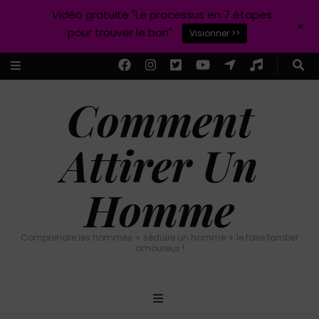
Vidéo gratuite "Le processus en 7 étapes
+
pour trouver le bon"
Visionner >>
Comment
Attirer Un
Homme
Comprendre les hommes + séduire un homme + le faire tomber
amoureux !