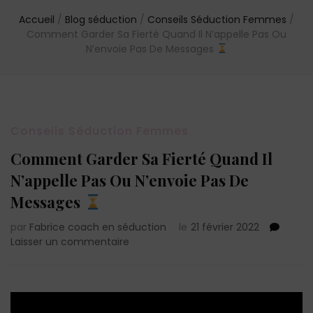
Accueil
/
Blog séduction
/
Conseils Séduction Femmes
/
Comment Garder Sa Fierté Quand Il N’appelle Pas Ou
N’envoie Pas De Messages
Conseils Séduction Femmes
Comment Garder Sa Fierté Quand Il
N’appelle Pas Ou N’envoie Pas De
Messages
par
Fabrice coach en séduction
le
21 février 2022
sur
Laisser un commentaire
Comment
Garder
Sa
Fierté