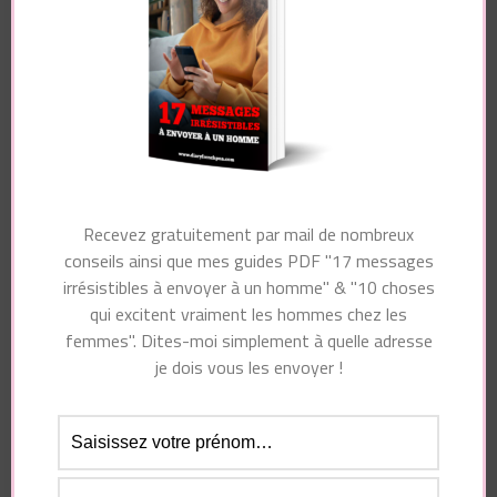
Essayez. Vous pouvez vous désinscrire à tout moment.
Recevez gratuitement par mail de nombreux
conseils ainsi que mes guides PDF "17 messages
irrésistibles à envoyer à un homme" & "10 choses
qui excitent vraiment les hommes chez les
Navigation
femmes". Dites-moi simplement à quelle adresse
Article précédent
d'article
je dois vous les envoyer !
Article suivant
10 Idées De SMS Pour
ANNONCE : J’AI
Dire BONNE NUIT
SORTI UN LIVRE
MON AMOUR