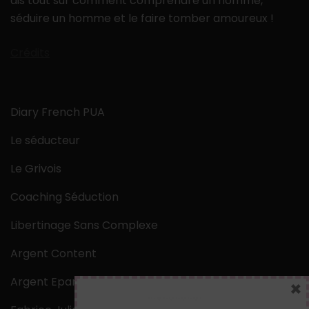
dis tout sur comment comprendre un homme,
séduire un homme et le faire tomber amoureux !
Crédits
Diary French PUA
Le séducteur
Le Grivois
Coaching Séduction
Libertinage Sans Complexe
Argent Content
Argent Epargne
×