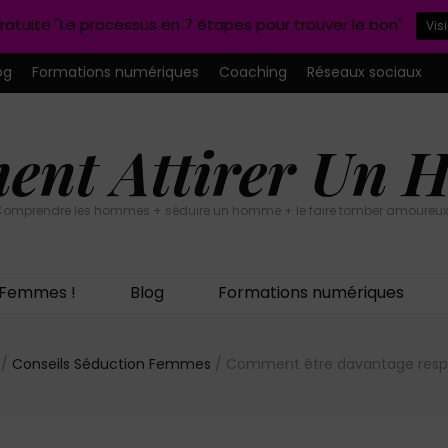
ratuite "Le processus en 7 étapes pour trouver le bon"
Vis
og
Formations numériques
Coaching
Réseaux sociaux
nt Attirer Un
omprendre les hommes + séduire un homme + le faire tomber amoureux
n Femmes !
Blog
Formations numériques
n
/
Conseils Séduction Femmes
/
Comment être davantage resp