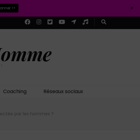
+
ionner >>
 Homme
 !
Coaching
Réseaux sociaux
ectée par les hommes ?