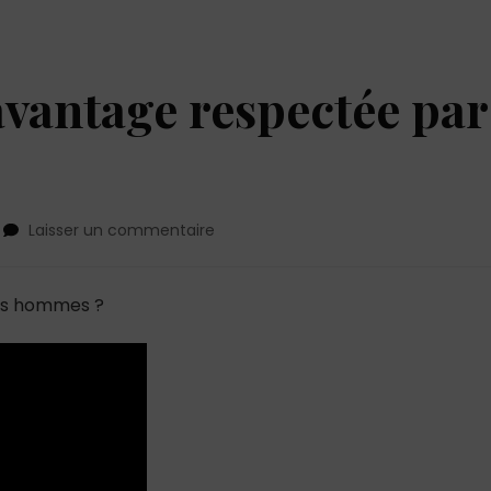
vantage respectée par
sur
Laisser un commentaire
Comment
être
davantage
es hommes ?
respectée
par
les
hommes
?