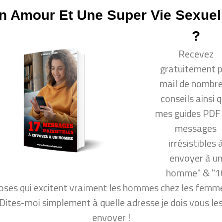
citer un homme ? ou même : comment rendre un homm
n Amour Et Une Super Vie Sexuel
mment rendre un homme amoureux ? comment garder u
mes pensent vraiment !
?
Recevez
gratuitement 
donne plus de nouvelles ?
mail de nombr
conseils ainsi 
ez une femme ? 7 qualités
mes guides PDF
messages
irrésistibles 
ir plus de succès en amour
envoyer à u
homme" & "1
per vie sexuelle ?
oses qui excitent vraiment les hommes chez les femme
Dites-moi simplement à quelle adresse je dois vous le
l de nombreux conseils ainsi que mon guide PDF "10
envoyer !
mmes chez les femmes", dites-moi simplement à quelle