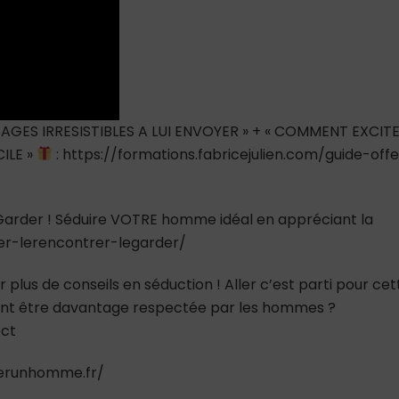
AGES IRRESISTIBLES A LUI ENVOYER » + « COMMENT EXCIT
ILE »
: https://formations.fabricejulien.com/guide-offe
e Garder ! Séduire VOTRE homme idéal en appréciant la
ver-lerencontrer-legarder/
 plus de conseils en séduction ! Aller c’est parti pour cet
ment être davantage respectée par les hommes ?
ect
tirerunhomme.fr/