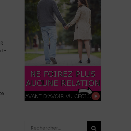
ER
rt-
te
Rechercher :