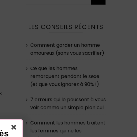
LES CONSEILS RÉCENTS
Comment garder un homme
amoureux (sans vous sacrifier)
Ce que les hommes
remarquent pendant le sexe
(et que vous ignorez à 90% !)
x
7 erreurs qui le poussent à vous
voir comme un simple plan cul
t
s
Comment les hommes traitent
les femmes qui ne les
cès