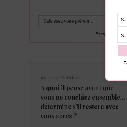
adresse j
Essayez. Vous po
Pa
Navigation
d'article
Article précédent
A quoi il pense avant que
vous ne couchiez ensemble…
détermine s’il restera avec
vous après ?