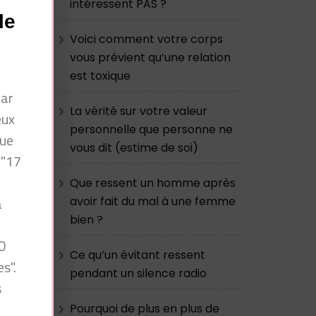
intéressent PAS ?
e
le
n
Voici comment votre corps
vous prévient qu’une relation
est toxique
par
La vérité sur votre valeur
eux
personnelle que personne ne
que
vous dit (estime de soi)
 "17
Que ressent un homme après
à
avoir fait du mal à une femme
bien ?
n
0
Ce qu’un évitant ressent
s".
pendant un silence radio
s
Pourquoi de plus en plus de