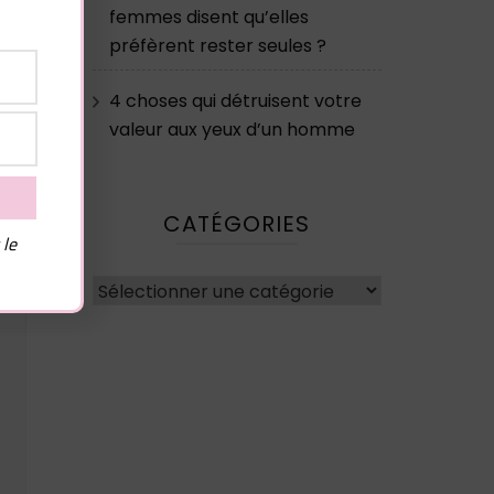
femmes disent qu’elles
préfèrent rester seules ?
4 choses qui détruisent votre
valeur aux yeux d’un homme
CATÉGORIES
 le
Catégories