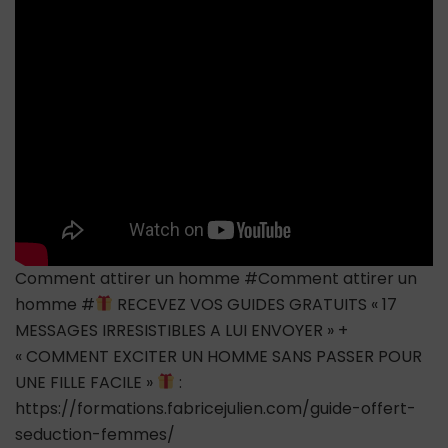
façons
scientifiquemen
prouvées
Comment attirer un homme #Comment attirer un
homme #
RECEVEZ VOS GUIDES GRATUITS « 17
MESSAGES IRRESISTIBLES A LUI ENVOYER » +
« COMMENT EXCITER UN HOMME SANS PASSER POUR
UNE FILLE FACILE »
:
https://formations.fabricejulien.com/guide-offert-
seduction-femmes/