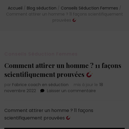
Accueil
/
Blog séduction
/
Conseils Séduction Femmes
/
Comment attirer un homme ? 11 façons scientifiquement
prouvées
Conseils Séduction Femmes
Comment attirer un homme ? 11 façons
scientifiquement prouvées
par
Fabrice coach en séduction
mis à jour le
18
sur
novembre 2022
Laisser un commentaire
Comment
attirer
un
Comment attirer un homme ? 11 façons
homme
scientifiquement prouvées
?
11