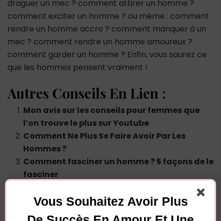
draguer un mec ? comment attirer un homme ?
comment exciter un homme ? ou même : comment
rendre un homme accro ? comment manquer à un
mec ? comment rendre un homme amoureux ?
comment garder un homme ? Enfin, vous saurez ce
que les hommes pensent vraiment !
Autres Conseils En Lien :
Mon avis sur les conseils pour femmes que
l’on trouve le plus sur Youtube
Comment Ne Plus Se Faire Avoir Par Les
Hommes ?
Comment fasciner un homme ? 5 façons de le
fasciner
Pourquoi un homme friendzonne une femme
Vous Souhaitez Avoir Plus
?
De Succès En Amour Et Une