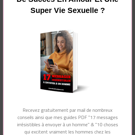
Super Vie Sexuelle ?
Vous souhaitez avoir plus de
succès en amour et une
super vie sexuelle ?
Pour recevoir gratuitement par mail de nombreux
conseils ainsi que mon guide PDF "10 choses
qui excitent vraiment les hommes chez les
femmes", dites-moi simplement à quelle adresse
je dois vous les envoyer !
Recevez gratuitement par mail de nombreux
conseils ainsi que mes guides PDF "17 messages
irrésistibles à envoyer à un homme" & "10 choses
qui excitent vraiment les hommes chez les