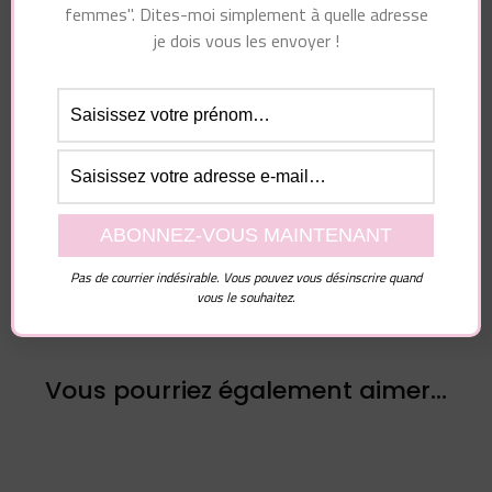
femmes". Dites-moi simplement à quelle adresse
Essayez. Vous pouvez vous désinscrire à tout moment.
je dois vous les envoyer !
Navigation
Article précédent
d'article
Article suivant
7 signes
4 choses que les
DECONCERTANTS
hommes aiment plus
qu’il veut être votre
que sexe
petit ami
Pas de courrier indésirable. Vous pouvez vous désinscrire quand
vous le souhaitez.
Vous pourriez également aimer...