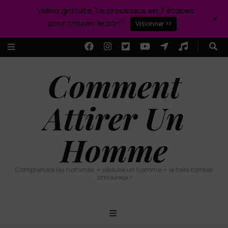
Vidéo gratuite "Le processus en 7 étapes
+
pour trouver le bon"
Visionner >>
Comment
Attirer Un
Homme
Comprendre les hommes + séduire un homme + le faire tomber
amoureux !