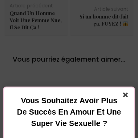
Navigation
Article précédent
d'article
Article suivant
Quand Un Homme
Si un homme dit/fait
Voit Une Femme Nue,
ça, FUYEZ !
Il Se Dit Ça !
Vous pourriez également aimer...
Vous Souhaitez Avoir Plus
De Succès En Amour Et Une
Laisser un commentaire
Super Vie Sexuelle ?
Votre adresse e-mail ne sera pas publiée.
Les