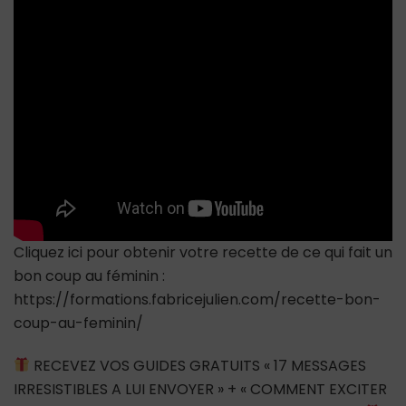
tête
d’un
homme
QUAND
IL
VOUS
VOIT
NUE
Cliquez ici pour obtenir votre recette de ce qui fait un
bon coup au féminin :
https://formations.fabricejulien.com/recette-bon-
coup-au-feminin/
RECEVEZ VOS GUIDES GRATUITS « 17 MESSAGES
IRRESISTIBLES A LUI ENVOYER » + « COMMENT EXCITER