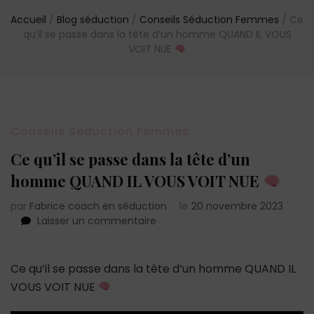
Accueil
/
Blog séduction
/
Conseils Séduction Femmes
/
Ce
qu’il se passe dans la tête d’un homme QUAND IL VOUS
VOIT NUE
Conseils Séduction Femmes
Ce qu’il se passe dans la tête d’un
homme QUAND IL VOUS VOIT NUE
par
Fabrice coach en séduction
le
20 novembre 2023
sur
Laisser un commentaire
Ce
qu’il
se
Ce qu’il se passe dans la tête d’un homme QUAND IL
passe
VOUS VOIT NUE
dans
la