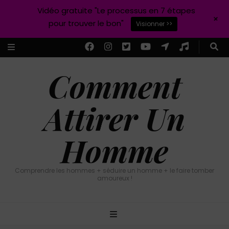
Vidéo gratuite "Le processus en 7 étapes
+
pour trouver le bon"
Visionner >>
Comment
Attirer Un
Homme
Comprendre les hommes + séduire un homme + le faire tomber
amoureux !