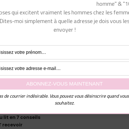
homme" & "1
oses qui excitent vraiment les hommes chez les femme
Dites-moi simplement à quelle adresse je dois vous le
depuis 2010. Beaucoup de femmes me sollicitent pour mieu
envoyer !
asculine. Mon franc-parler les aide beaucoup à mieux
rendre comment séduire un homme… En tant qu’homme e
er cette chaîne sur laquelle vous trouverez toutes les clé
 les femmes et ce que les hommes veulent en amour. Je
nt plaire aux hommes ? comment draguer un mec ?
citer un homme ? ou même : comment rendre un homm
mment rendre un homme amoureux ? comment garder u
mes pensent vraiment !
s de courrier indésirable. Vous pouvez vous désinscrire quand vous
souhaitez.
lit en 7 conseils
 recevoir