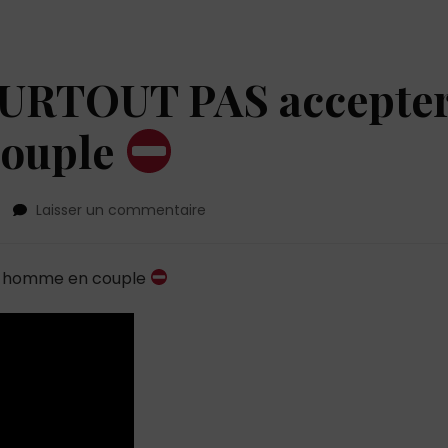
 SURTOUT PAS accepte
couple
sur
Laisser un commentaire
Ce
qu’il
ne
un homme en couple
faut
SURTOUT
PAS
accepter
d’un
homme
en
couple