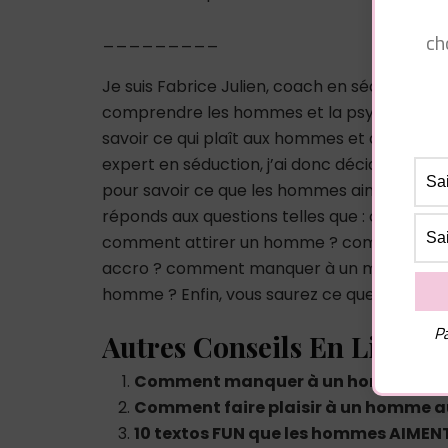
ch
_________
Je suis Fabrice Julien, coach en séduction 
comprendre les hommes et la psychologie m
savoir ce qui plaît aux hommes et à comp
expert en séduction, j’ai donc décidé de cré
pour savoir ce que les hommes aiment chez
réponds aux questions telles que : comme
comment attirer un homme ? comment ex
accro ? comment manquer à un mec ? co
homme ? Enfin, vous saurez ce que les hom
Pa
Autres Conseils En Lien :
Comment manquer à un homme ?
Comment faire plaisir à un homme au 
10 textos FUN que les hommes AIMENT