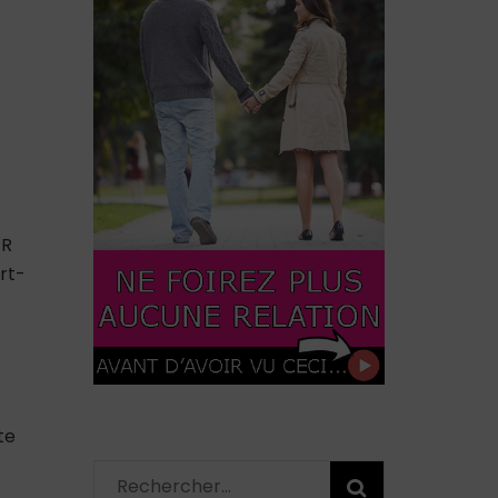
ER
rt-
te
Rechercher :