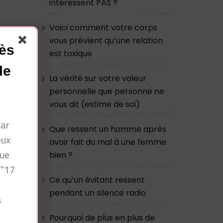
intéressent PAS ?
Voici comment votre corps
vous prévient qu’une relation
cès
est toxique
le
La vérité sur votre valeur
personnelle que personne ne
vous dit (estime de soi)
par
Que ressent un homme après
eux
avoir fait du mal à une femme
que
bien ?
 "17
Ce qu’un évitant ressent
pendant un silence radio
à
n
Pourquoi de plus en plus de
0