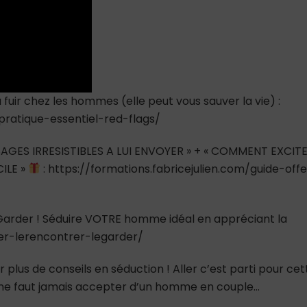
à fuir chez les hommes (elle peut vous sauver la vie) :
-pratique-essentiel-red-flags/
AGES IRRESISTIBLES A LUI ENVOYER » + « COMMENT EXCIT
ILE »
: https://formations.fabricejulien.com/guide-offe
e Garder ! Séduire VOTRE homme idéal en appréciant la
ver-lerencontrer-legarder/
 plus de conseils en séduction ! Aller c’est parti pour cet
’il ne faut jamais accepter d’un homme en couple…