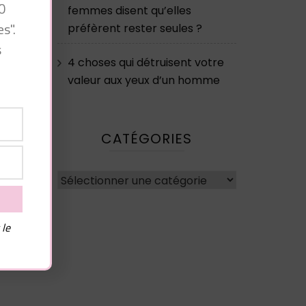
0
femmes disent qu’elles
s".
préfèrent rester seules ?
s
x
4 choses qui détruisent votre
valeur aux yeux d’un homme
t
s
CATÉGORIES
e
Catégories
n
 le