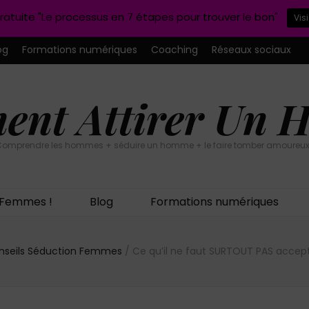
ratuite "Le processus en 7 étapes pour trouver le bon"
Vis
og
Formations numériques
Coaching
Réseaux sociaux
nt Attirer Un
omprendre les hommes + séduire un homme + le faire tomber amoureux
n Femmes !
Blog
Formations numériques
nseils Séduction Femmes
/
Ce qu’il ne faut SURTOUT PAS acce