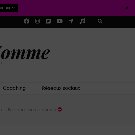
+
ionner >>
 Homme
 !
Coaching
Réseaux sociaux
pter d’un homme en couple