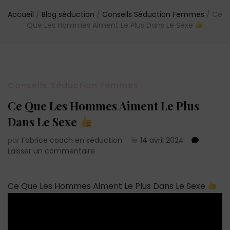
Accueil
/
Blog séduction
/
Conseils Séduction Femmes
/
Ce
Que Les Hommes Aiment Le Plus Dans Le Sexe
Conseils Séduction Femmes
Ce Que Les Hommes Aiment Le Plus
Dans Le Sexe
par
Fabrice coach en séduction
le
14 avril 2024
sur
Laisser un commentaire
Ce
Que
Les
Ce Que Les Hommes Aiment Le Plus Dans Le Sexe
Hommes
Aiment
Le
Plus