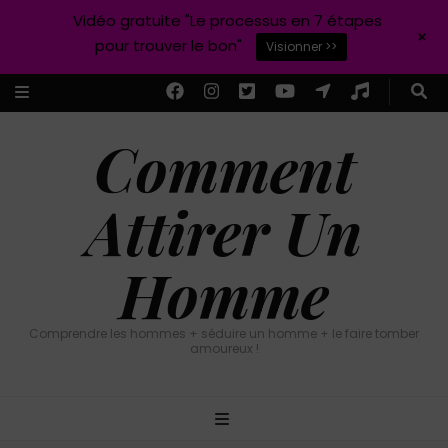
Vidéo gratuite "Le processus en 7 étapes
+
pour trouver le bon"
Visionner >>
Comment
Attirer Un
Homme
Comprendre les hommes + séduire un homme + le faire tomber
amoureux !