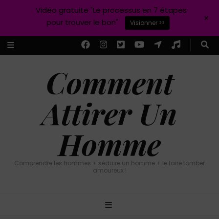
Vidéo gratuite "Le processus en 7 étapes
+
pour trouver le bon"
Visionner >>
Comment
Attirer Un
Homme
Comprendre les hommes + séduire un homme + le faire tomber
amoureux !