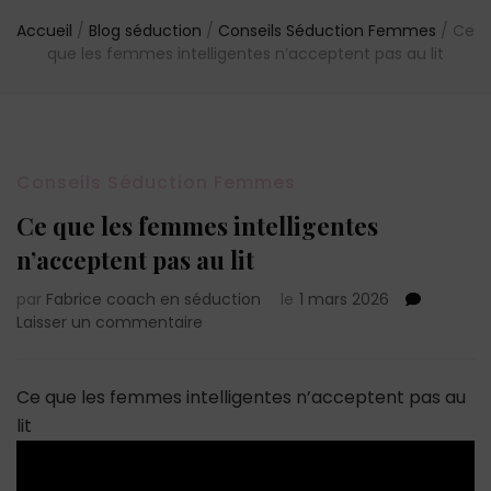
Accueil
/
Blog séduction
/
Conseils Séduction Femmes
/
Ce
que les femmes intelligentes n’acceptent pas au lit
Conseils Séduction Femmes
Ce que les femmes intelligentes
n’acceptent pas au lit
par
Fabrice coach en séduction
le
1 mars 2026
sur
Laisser un commentaire
Ce
que
les
Ce que les femmes intelligentes n’acceptent pas au
femmes
lit
intelligentes
n’acceptent
pas