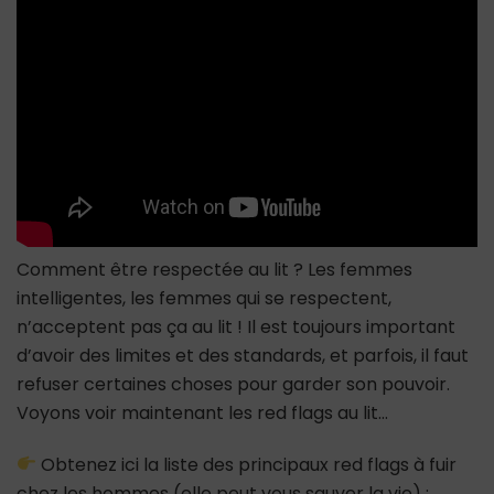
au
lit
Comment être respectée au lit ? Les femmes
intelligentes, les femmes qui se respectent,
n’acceptent pas ça au lit ! Il est toujours important
d’avoir des limites et des standards, et parfois, il faut
refuser certaines choses pour garder son pouvoir.
Voyons voir maintenant les red flags au lit…
Obtenez ici la liste des principaux red flags à fuir
chez les hommes (elle peut vous sauver la vie) :