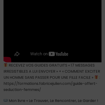
toi,
tu
vaux
combien
?
#shorts
#short
RECEVEZ VOS GUIDES GRATUITS « 17 MESSAGES
IRRESISTIBLES A LUI ENVOYER » + « COMMENT EXCITER
UN HOMME SANS PASSER POUR UNE FILLE FACILE »
:
https://formations.fabricejulien.com/guide-offert-
seduction-femmes/
Mon livre « Le Trouver, Le Rencontrer, Le Garder !