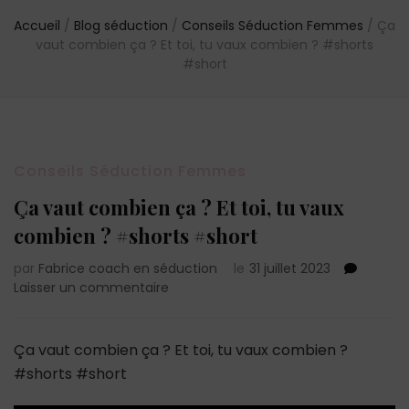
Accueil
/
Blog séduction
/
Conseils Séduction Femmes
/
Ça
vaut combien ça ? Et toi, tu vaux combien ? #shorts
#short
Conseils Séduction Femmes
Ça vaut combien ça ? Et toi, tu vaux
combien ? #shorts #short
par
Fabrice coach en séduction
le
31 juillet 2023
sur
Laisser un commentaire
Ça
vaut
combien
Ça vaut combien ça ? Et toi, tu vaux combien ?
ça
#shorts #short
?
Et