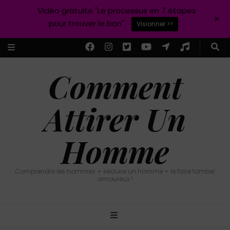
Vidéo gratuite "Le processus en 7 étapes
+
pour trouver le bon"
Visionner >>
Comment
Attirer Un
Homme
Comprendre les hommes + séduire un homme + le faire tomber
amoureux !