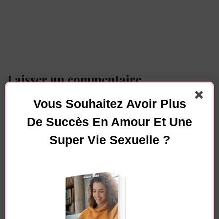
Laisser un commentaire
Votre adresse e-mail ne sera pas publiée.
Les
Vous Souhaitez Avoir Plus
champs obligatoires sont indiqués avec
*
De Succès En Amour Et Une
Commentaire
Super Vie Sexuelle ?