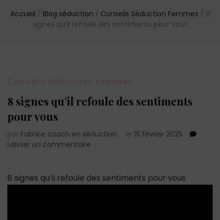
Accueil
/
Blog séduction
/
Conseils Séduction Femmes
/
8
signes qu’il refoule des sentiments pour vous
Conseils Séduction Femmes
8 signes qu’il refoule des sentiments
pour vous
par
Fabrice coach en séduction
le
15 février 2025
sur
Laisser un commentaire
8
signes
qu’il
8 signes qu’il refoule des sentiments pour vous
refoule
des
sentiments
pour