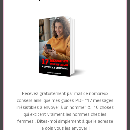
Navigation
Article suivant
d'article
Article précédent
Les hommes trouvent
Comment Rendre Un
ça plus important que
Homme Accro ?
le sexe (4 secrets)
Vous pourriez également aimer...
Recevez gratuitement par mail de nombreux
conseils ainsi que mes guides PDF "17 messages
irrésistibles à envoyer à un homme" & "10 choses
qui excitent vraiment les hommes chez les
femmes". Dites-moi simplement à quelle adresse
je dois vous les envoyer !