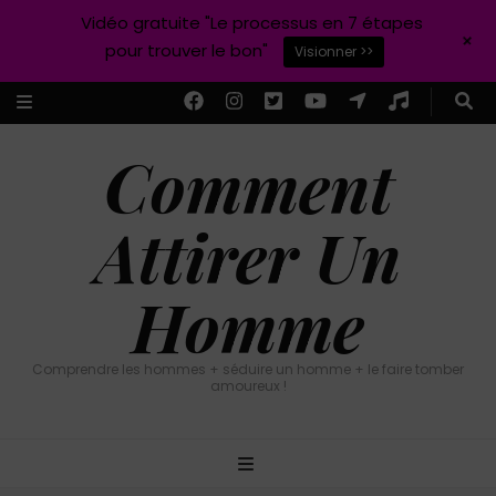
Vidéo gratuite "Le processus en 7 étapes
+
pour trouver le bon"
Visionner >>
Comment
Attirer Un
Homme
Comprendre les hommes + séduire un homme + le faire tomber
amoureux !