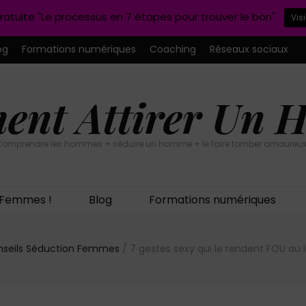
ratuite "Le processus en 7 étapes pour trouver le bon"
Vis
og
Formations numériques
Coaching
Réseaux sociaux
nt Attirer Un
omprendre les hommes + séduire un homme + le faire tomber amoureux
n Femmes !
Blog
Formations numériques
seils Séduction Femmes
/
7 gestes sexy qui le rendent FOU au li