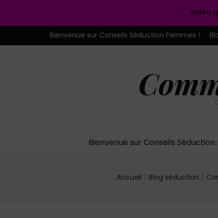
Vidéo g
Bienvenue sur Conseils Séduction Femmes !
Bl
Comme
C
Bienvenue sur Conseils Séductio
Accueil
/
Blog séduction
/
Con