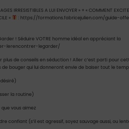
AGES IRRESISTIBLES A LUI ENVOYER » + « COMMENT EXCIT
ILE »
: https://formations.fabricejulien.com/guide-offe
e Garder ! Séduire VOTRE homme idéal en appréciant la
ver-lerencontrer-legarder/
 plus de conseils en séduction ! Aller c’est parti pour cet
ns de bouger qui lui donneront envie de baiser tout le tem
 désiré)
sser la routine)
ce que vous aimez
re confiant (s’il est agressif, soyez sauvage aussi, ou len