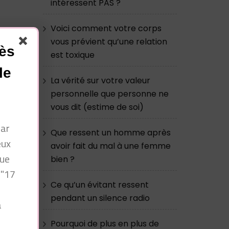
intéressent PAS ?
Voici comment votre corps
vous prévient qu’une relation
cès
est toxique
le
La vérité sur votre valeur
personnelle que personne ne
vous dit (estime de soi)
par
Que ressent un homme après
eux
avoir fait du mal à une femme
que
bien ?
 "17
Ce qu’un évitant ressent
pendant un silence radio
à
n
Pourquoi de plus en plus de