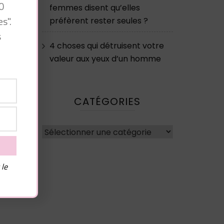
0
femmes disent qu’elles
k
s".
préfèrent rester seules ?
s
4 choses qui détruisent votre
valeur aux yeux d’un homme
x
t
s
CATÉGORIES
Catégories
e
n
 le