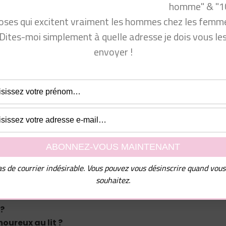
homme" & "1
rait bien vous intéresser 👁 : https://youtu.be/ux89DA3yPZ
oses qui excitent vraiment les hommes chez les femme
Dites-moi simplement à quelle adresse je dois vous le
envoyer !
depuis 2010. Beaucoup de femmes me sollicitent pour mieu
asculine. Mon franc-parler les aide beaucoup à mieux
rendre comment séduire un homme… En tant qu’homme e
er cette chaîne sur laquelle vous trouverez toutes les clé
 les femmes et ce que les hommes veulent en amour. Je
nt plaire aux hommes ? comment draguer un mec ?
citer un homme ? ou même : comment rendre un homm
mment rendre un homme amoureux ? comment garder u
mes pensent vraiment !
s de courrier indésirable. Vous pouvez vous désinscrire quand vous
souhaitez.
 ?
ureux au lit ?