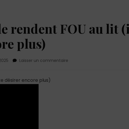
le rendent FOU au lit (i
ore plus)
sur
2025
Laisser un commentaire
7
gestes
sexy
 te désirer encore plus)
qui
le
rendent
FOU
au
lit
(il
va