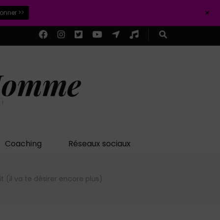
+
ionner >>
 Homme
 !
Coaching
Réseaux sociaux
t (il va te désirer encore plus)