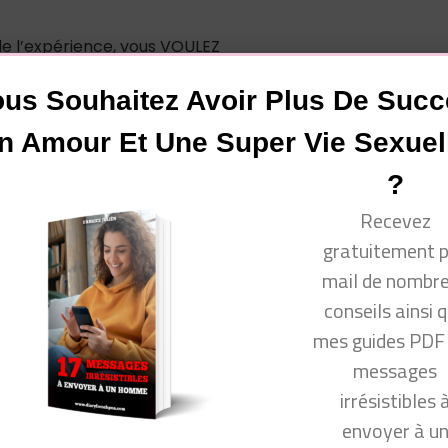
e l’expérience, vous VOULEZ
us Souhaitez Avoir Plus De Suc
n Amour Et Une Super Vie Sexuel
position. Il perçoit ton désir comme actif.
?
tirerunhomme.fr/
Recevez
vous !
gratuitement 
mail de nombr
conseils ainsi 
www.facebook.com/groups/communautecyprine/
mes guides PDF
.fr/formation-coaching-seduction/
messages
irrésistibles 
e suivre sur mes autres réseaux sociaux (il y a du contenu
envoyer à u
-sociaux-de-fabrice-julien/