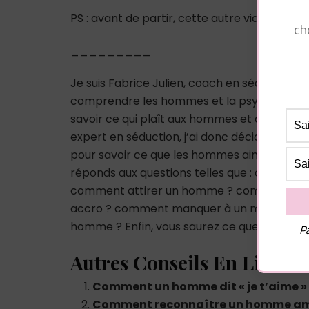
PS : avant de partir, cette autre vidéo pour
ch
_________
Je suis Fabrice Julien, coach en séduction 
comprendre les hommes et la psychologie m
savoir ce qui plaît aux hommes et à comp
expert en séduction, j’ai donc décidé de cré
pour savoir ce que les hommes aiment chez
réponds aux questions telles que : comme
comment attirer un homme ? comment ex
accro ? comment manquer à un mec ? co
homme ? Enfin, vous saurez ce que les hom
Pa
Autres Conseils En Lien :
Comment un homme dit « je t’aime »
Comment reconnaître un homme amo