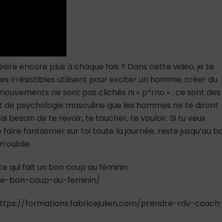
te
désirer
encore
plus)
 désire encore plus à chaque fois ? Dans cette vidéo, je te
es irrésistibles utilisent pour exciter un homme, créer du
 mouvements ne sont pas clichés ni « p*rno » : ce sont des
et de psychologie masculine que les hommes ne te diront
 besoin de te revoir, te toucher, te vouloir. Si tu veux
le faire fantasmer sur toi toute la journée, reste jusqu’au b
n’oublie.
e qui fait un bon coup au féminin :
tte-bon-coup-au-feminin/
ttps://formations.fabricejulien.com/prendre-rdv-coach