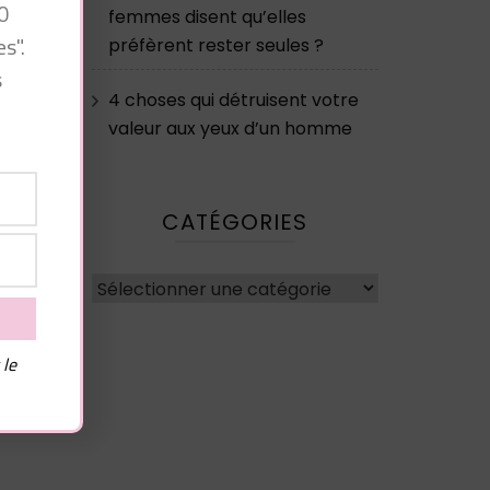
0
femmes disent qu’elles
s".
préfèrent rester seules ?
s
4 choses qui détruisent votre
valeur aux yeux d’un homme
e
CATÉGORIES
Catégories
 le