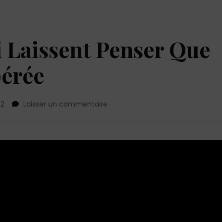
i Laissent Penser Que
pérée
sur
22
Laisser un commentaire
7
Erreurs
Qui
Lui
Laissent
Penser
Que
Vous
Êtes
Désespérée