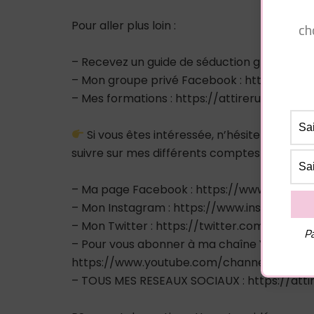
Pour aller plus loin :
ch
– Recevez un guide de séduction gratuitem
– Mon groupe privé Facebook : https://
– Mes formations : https://attirerunhomme
Si vous êtes intéressée, n’hésitez pas à
suivre sur mes différents comptes sociaux :
– Ma page Facebook : https://www.facebo
– Mon Instagram : https://www.instagram.
– Mon Twitter : https://twitter.com/pluiede
Pa
– Pour vous abonner à ma chaîne Youtube :
https://www.youtube.com/channel/UCA9
– TOUS MES RESEAUX SOCIAUX : https://atti