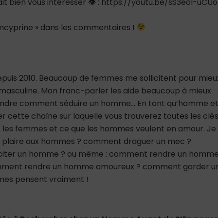
rait bien vous intéresser 👁 : https://youtu.be/sS3eol-uCUo
teamcyprine » dans les commentaires !
depuis 2010. Beaucoup de femmes me sollicitent pour mieu
asculine. Mon franc-parler les aide beaucoup à mieux
rendre comment séduire un homme… En tant qu’homme e
er cette chaîne sur laquelle vous trouverez toutes les clé
 les femmes et ce que les hommes veulent en amour. Je
nt plaire aux hommes ? comment draguer un mec ?
citer un homme ? ou même : comment rendre un homm
mment rendre un homme amoureux ? comment garder u
mes pensent vraiment !