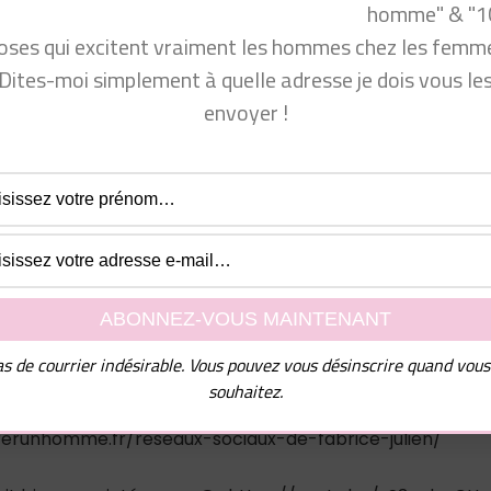
homme" & "1
oses qui excitent vraiment les hommes chez les femme
Dites-moi simplement à quelle adresse je dois vous le
ent
:
envoyer !
www.facebook.com/groups/communautecyprine/
.fr/formation-coaching-seduction/
 venir consulter mon site Conseils Séduction Femmes ou m
ok.com/groups/conseilsseductionfemmes/
com/produit_bio/
cyprine
s de courrier indésirable. Vous pouvez vous désinscrire quand vous
souhaitez.
jUN3_CQ9pszZbxBvf5KQ
rerunhomme.fr/reseaux-sociaux-de-fabrice-julien/