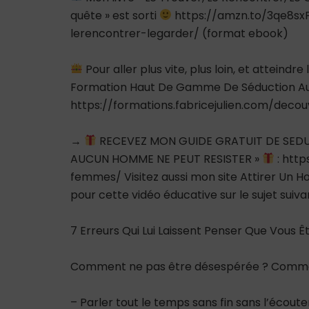
quête » est sorti
https://amzn.to/3qe8sxF 
lerencontrer-legarder/ (format ebook)
Pour aller plus vite, plus loin, et atteindre
Formation Haut De Gamme De Séduction Au 
https://formations.fabricejulien.com/decou
→
RECEVEZ MON GUIDE GRATUIT DE SED
AUCUN HOMME NE PEUT RESISTER »
: http
femmes/ Visitez aussi mon site Attirer Un Ho
pour cette vidéo éducative sur le sujet suivan
7 Erreurs Qui Lui Laissent Penser Que Vous 
Comment ne pas être désespérée ? Comment
– Parler tout le temps sans fin sans l’écouter