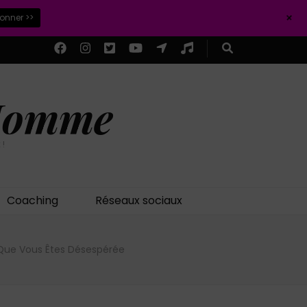
+
ionner >>
 Homme
 !
Coaching
Réseaux sociaux
r Que Vous Êtes Désespérée