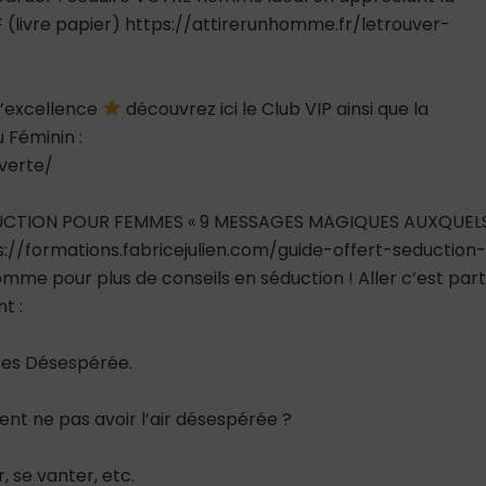
(livre papier) https://attirerunhomme.fr/letrouver-
 l’excellence
découvrez ici le Club VIP ainsi que la
Féminin :
verte/
UCTION POUR FEMMES « 9 MESSAGES MAGIQUES AUXQUEL
s://formations.fabricejulien.com/guide-offert-seduction
mme pour plus de conseils en séduction ! Aller c’est part
t :
Êtes Désespérée.
 ne pas avoir l’air désespérée ?
, se vanter, etc.