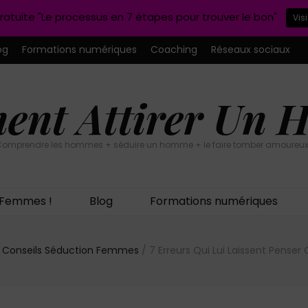
ratuite "Le processus en 7 étapes pour trouver le bon"
Vis
og
Formations numériques
Coaching
Réseaux sociaux
nt Attirer Un
omprendre les hommes + séduire un homme + le faire tomber amoureux
n Femmes !
Blog
Formations numériques
Conseils Séduction Femmes
/
7 Erreurs Qui Lui Laissent Pense