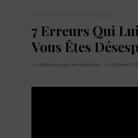
Conseils Séduction Femmes
7 Erreurs Qui Lu
Vous Êtes Déses
par
Fabrice coach en séduction
le
21 février 20