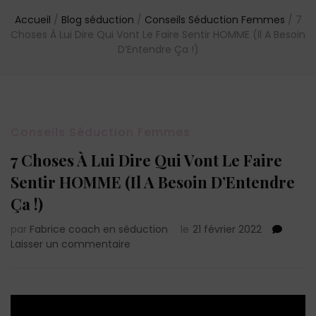
Accueil
/
Blog séduction
/
Conseils Séduction Femmes
/
7
Choses À Lui Dire Qui Vont Le Faire Sentir HOMME (Il A Besoin
D’Entendre Ça !)
Conseils Séduction Femmes
7 Choses À Lui Dire Qui Vont Le Faire
Sentir HOMME (Il A Besoin D’Entendre
Ça !)
par
Fabrice coach en séduction
le
21 février 2022
sur
Laisser un commentaire
7
Choses
À
Lui