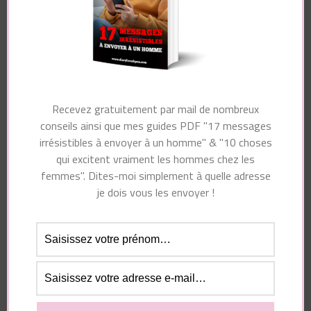
Essayez. Vous pouvez vous désinscrire à tout moment.
Recevez gratuitement par mail de nombreux
Navigation
conseils ainsi que mes guides PDF "17 messages
Article suivant
d'article
Article précédent
irrésistibles à envoyer à un homme" & "10 choses
5 Façons Dont Les
7 Signes Qu’il Est
qui excitent vraiment les hommes chez les
Hommes Traitent Les
Temps De Rompre
femmes". Dites-moi simplement à quelle adresse
Femmes Qu’ils
je dois vous les envoyer !
Aiment
Vous pourriez également aimer...