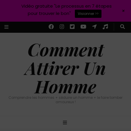
Vidéo gratuite "Le processus en 7 étapes
+
pour trouver le bon"
Visionner >>
Comment
Attirer Un
Homme
Comprendre les hommes + séduire un homme + le faire tomber
amoureux !