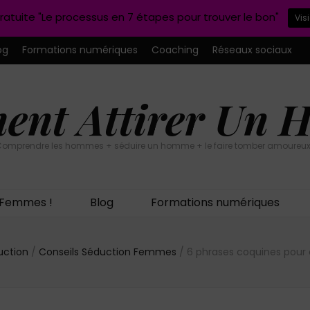
ratuite "Le processus en 7 étapes pour trouver le bon"
Vis
og
Formations numériques
Coaching
Réseaux sociaux
nt Attirer Un
omprendre les hommes + séduire un homme + le faire tomber amoureux
n Femmes !
Blog
Formations numériques
uction
/
Conseils Séduction Femmes
/
6 phrases coquines pour