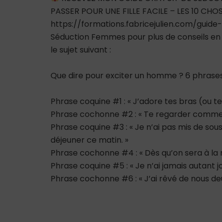
PASSER POUR UNE FILLE FACILE – LES 10 CH
https://formations.fabricejulien.com/guide
Séduction Femmes pour plus de conseils en s
le sujet suivant :
Que dire pour exciter un homme ? 6 phrase
Phrase coquine #1 : « J’adore tes bras (ou t
Phrase cochonne #2 : « Te regarder comme ç
Phrase coquine #3 : « Je n’ai pas mis de sous
déjeuner ce matin. »
Phrase cochonne #4 : « Dès qu’on sera à la m
Phrase coquine #5 : « Je n’ai jamais autant j
Phrase cochonne #6 : « J’ai rêvé de nous deux