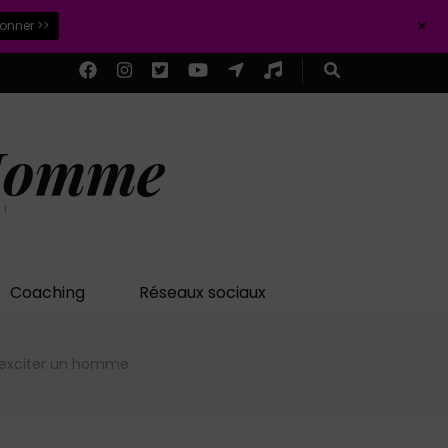
+
ionner >>
 Homme
 !
Coaching
Réseaux sociaux
 exciter un homme