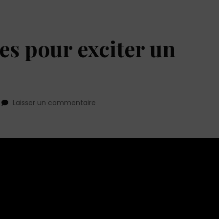
es pour exciter un
sur
Laisser un commentaire
6
phrases
coquines
pour
exciter
un
homme