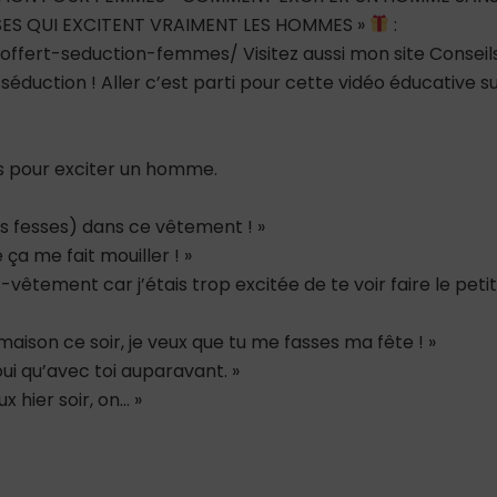
OSES QUI EXCITENT VRAIMENT LES HOMMES »
:
-offert-seduction-femmes/ Visitez aussi mon site Conseil
éduction ! Aller c’est parti pour cette vidéo éducative s
s pour exciter un homme.
es fesses) dans ce vêtement ! »
a me fait mouiller ! »
-vêtement car j’étais trop excitée de te voir faire le petit
aison ce soir, je veux que tu me fasses ma fête ! »
oui qu’avec toi auparavant. »
 hier soir, on… »