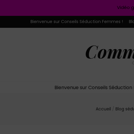
Vidéo g
Bienvenue sur Conseils Séduction Femmes !
Bl
Comme
C
Bienvenue sur Conseils Séductio
Accueil
/
Blog séd