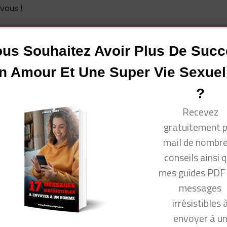
vous !
us Souhaitez Avoir Plus De Suc
n Amour Et Une Super Vie Sexuel
www.facebook.com/groups/communautecyprine/
?
Recevez
gratuitement 
mail de nombr
 venir consulter mon site Conseils Séduction Femmes ou m
conseils ainsi 
mes guides PDF
ok.com/groups/conseilsseductionfemmes/
messages
com/produit_bio/
irrésistibles 
cyprine
envoyer à u