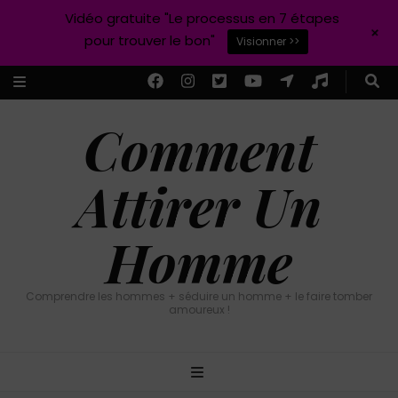
Vidéo gratuite "Le processus en 7 étapes
+
pour trouver le bon"
Visionner >>
Comment
Attirer Un
Homme
Comprendre les hommes + séduire un homme + le faire tomber
amoureux !