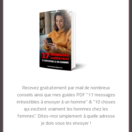
Navigation
Article précédent
d'article
Article suivant
Ce que les Filles
7 Signes Que Ce N’est
Gentilles n’ont Pas
PAS QUE Pour Le
Compris à L’Amour…
Sexe
Vous pourriez également aimer...
Recevez gratuitement par mail de nombreux
conseils ainsi que mes guides PDF "17 messages
irrésistibles à envoyer à un homme" & "10 choses
qui excitent vraiment les hommes chez les
femmes". Dites-moi simplement à quelle adresse
Laisser un commentaire
je dois vous les envoyer !