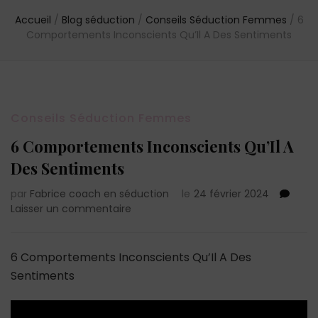
Accueil
/
Blog séduction
/
Conseils Séduction Femmes
/
6
Comportements Inconscients Qu’Il A Des Sentiments
Conseils Séduction Femmes
6 Comportements Inconscients Qu’Il A
Des Sentiments
par
Fabrice coach en séduction
le
24 février 2024
sur
Laisser un commentaire
6
Comportements
Inconscients
6 Comportements Inconscients Qu’Il A Des
Qu’Il
Sentiments
A
Des
Sentiments