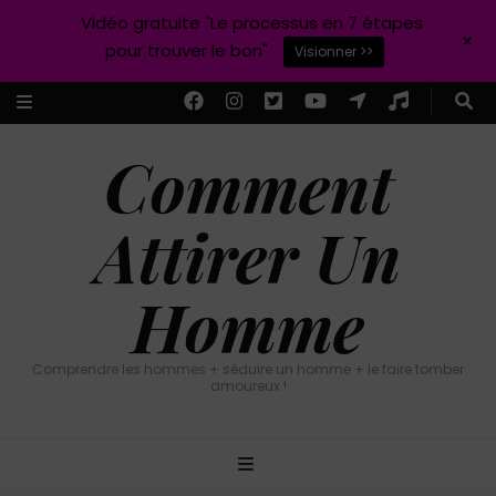
Vidéo gratuite "Le processus en 7 étapes
+
pour trouver le bon"
Visionner >>
Comment
Attirer Un
Homme
Comprendre les hommes + séduire un homme + le faire tomber
amoureux !