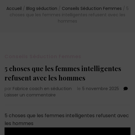
Accueil
/
Blog séduction
/
Conseils Séduction Femmes
/
5
choses que les femmes intelligentes refusent avec les
hommes
Conseils Séduction Femmes
5 choses que les femmes intelligentes
refusent avec les hommes
par
Fabrice coach en séduction
le
5 novembre 2025
sur
Laisser un commentaire
5
choses
que
5 choses que les femmes intelligentes refusent avec
les
les hommes
femmes
intelligentes