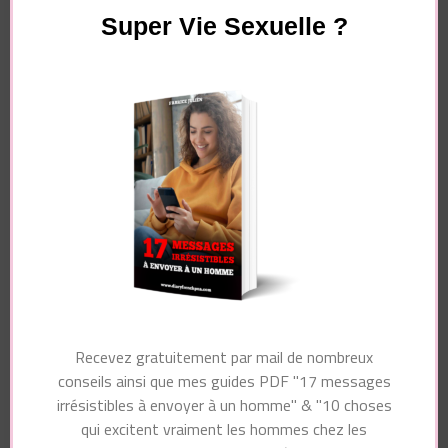
Super Vie Sexuelle ?
Navigation
Article suivant
d'article
Article précédent
Les 5 erreurs
22 erreurs de
invisibles qui font fuir
communication à
les hommes (même
éviter avec les
quand tu crois bien
hommes
communiquer)
Vous pourriez également aimer...
Recevez gratuitement par mail de nombreux
conseils ainsi que mes guides PDF "17 messages
irrésistibles à envoyer à un homme" & "10 choses
qui excitent vraiment les hommes chez les