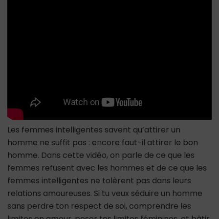
refusent
avec
les
hommes
Les femmes intelligentes savent qu’attirer un
homme ne suffit pas : encore faut-il attirer le bon
homme. Dans cette vidéo, on parle de ce que les
femmes refusent avec les hommes et de ce que les
femmes intelligentes ne tolèrent pas dans leurs
relations amoureuses. Si tu veux séduire un homme
sans perdre ton respect de soi, comprendre les
limites en amour, poser tes limites féminines, et bâtir