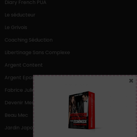
Diary French PUA
Le séducteur
Le Grivois
Coaching Séduction
Libertinage Sans Complexe
Argent Content
Argent Epargne
×
Fabrice Julien
Devenir Mentaliste
Beau Mec
Jardin Japonais Zen