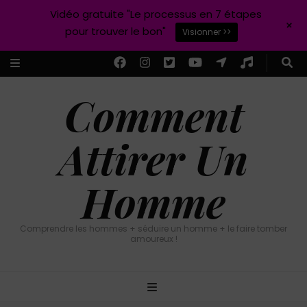
Vidéo gratuite "Le processus en 7 étapes
+
pour trouver le bon"
Visionner >>
Comment
Attirer Un
Homme
Comprendre les hommes + séduire un homme + le faire tomber
amoureux !