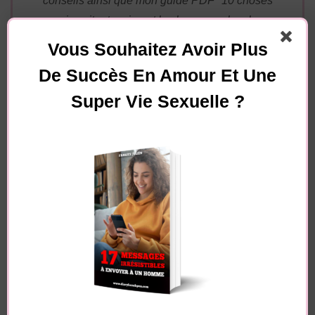
conseils ainsi que mon guide PDF "10 choses
qui excitent vraiment les hommes chez les
femmes", dites-moi simplement à quelle adresse
Vous Souhaitez Avoir Plus
je dois vous les envoyer !
De Succès En Amour Et Une
Super Vie Sexuelle ?
Essayez. Vous pouvez vous désinscrire à tout moment.
Navigation
Article précédent
Article suivant
d'article
4 signes qu’IL NE
5 phrases : FUYEZ si