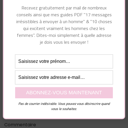
T’AIME PAS
vous les entendez !
Recevez gratuitement par mail de nombreux
conseils ainsi que mes guides PDF "17 messages
irrésistibles à envoyer à un homme" & "10 choses
qui excitent vraiment les hommes chez les
femmes". Dites-moi simplement à quelle adresse
Vous pourriez également aimer...
je dois vous les envoyer !
Laisser un commentaire
Pas de courrier indésirable. Vous pouvez vous désinscrire quand
Votre adresse e-mail ne sera pas publiée.
Les
vous le souhaitez.
champs obligatoires sont indiqués avec
*
Commentaire