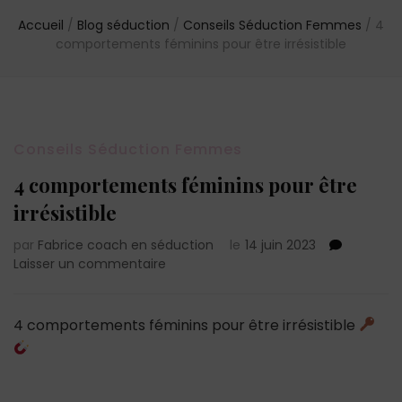
Accueil
/
Blog séduction
/
Conseils Séduction Femmes
/
4
comportements féminins pour être irrésistible
Conseils Séduction Femmes
4 comportements féminins pour être
irrésistible
par
Fabrice coach en séduction
le
14 juin 2023
sur
Laisser un commentaire
4
comportements
féminins
4 comportements féminins pour être irrésistible
pour
être
irrésistible