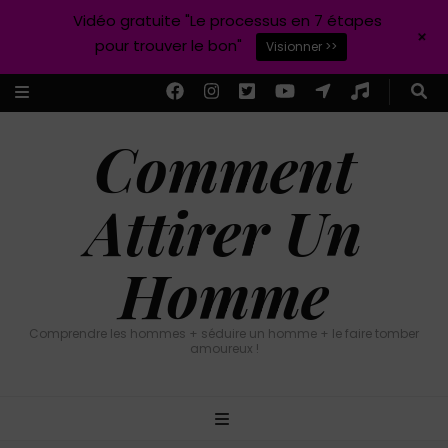
Vidéo gratuite "Le processus en 7 étapes
+
pour trouver le bon"
Visionner >>
Comment
Attirer Un
Homme
Comprendre les hommes + séduire un homme + le faire tomber
amoureux !