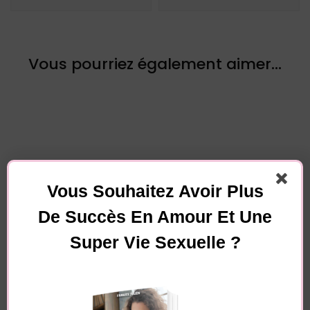
Vous pourriez également aimer...
Vous Souhaitez Avoir Plus
Laisser un commentaire
De Succès En Amour Et Une
Votre adresse e-mail ne sera pas publiée.
Les
Super Vie Sexuelle ?
champs obligatoires sont indiqués avec
*
Commentaire