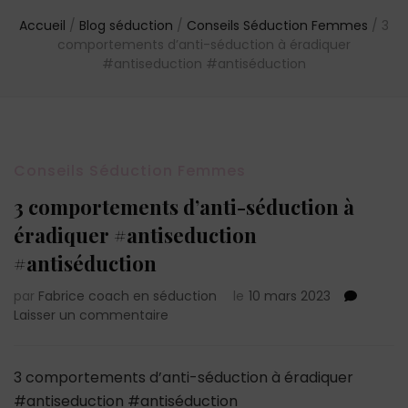
Accueil
/
Blog séduction
/
Conseils Séduction Femmes
/
3
comportements d’anti-séduction à éradiquer
#antiseduction #antiséduction
Conseils Séduction Femmes
3 comportements d’anti-séduction à
éradiquer #antiseduction
#antiséduction
par
Fabrice coach en séduction
le
10 mars 2023
sur
Laisser un commentaire
3
comportements
d’anti-
3 comportements d’anti-séduction à éradiquer
séduction
#antiseduction #antiséduction